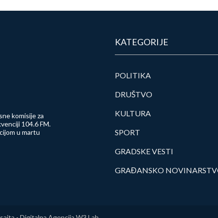
KATEGORIJE
POLITIKA
DRUŠTVO
KULTURA
sne komisije za
venciji 104.6 FM.
SPORT
ncijom u martu
GRADSKE VESTI
GRAĐANSKO NOVINARST
sajta -
Digitalna Agencija W3 Lab