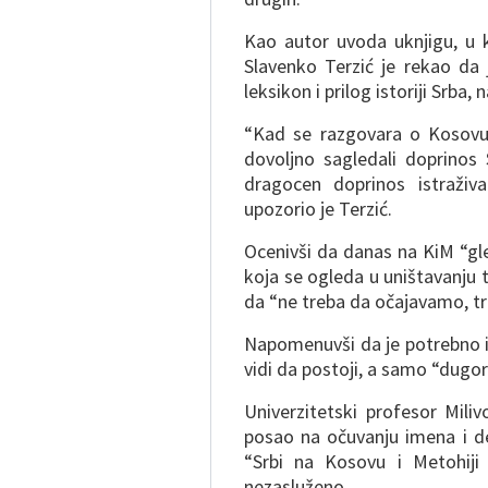
Kao autor uvoda uknjigu, u 
Slavenko Terzić je rekao da 
leksikon i prilog istoriji Srba,
“Kad se razgovara o Kosovu 
dovoljno sagledali doprinos 
dragocen doprinos istraži
upozorio je Terzić.
Ocenivši da danas na KiM “gl
koja se ogleda u uništavanju 
da “ne treba da očajavamo, tr
Napomenuvši da je potrebno im
vidi da postoji, a samo “dugor
Univerzitetski profesor Miliv
posao na očuvanju imena i de
“Srbi na Kosovu i Metohiji
nezasluženo.