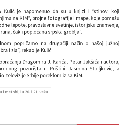
o Kulić je napomenuo da su u knjizi i “stihovi koji
njima na KIM”, brojne fotografije i mape, koje pomažu
odne lepote, pravoslavne svetinje, istorijska znamenja,
orana, čak i popločana srpska groblja”.
dnom popričamo na drugačiji način o našoj južnoj
ra i zla”, rekao je Kulić.
 obraćanja Dragomira J. Karića, Petar Jakšića i autora,
rodnog pozorišta u Prištini Jasmina Stoiljković, a
dio-televizije Srbije poreklom iz sa KiM.
 i metohiji u 20. i 21. veku