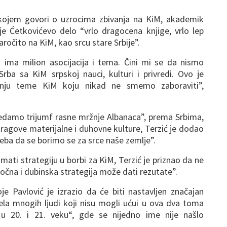
kojem govori o uzrocima zbivanja na KiM, akademik
je Ćetkovićevo delo “vrlo dragocena knjige, vrlo lep
 naročito na KiM, kao srcu stare Srbije”.
ima milion asocijacija i tema. Čini mi se da nismo
Srba sa KiM srpskoj nauci, kulturi i privredi. Ovo je
vanju teme KiM koju nikad ne smemo zaboraviti”,
edamo trijumf rasne mržnje Albanaca”, prema Srbima,
tragove materijalne i duhovne kulture, Terzić je dodao
eba da se borimo se za srce naše zemlje”.
ati strategiju u borbi za KiM, Terzić je priznao da ne
očna i dubinska strategija može dati rezutate”.
oje Pavlović je izrazio da će biti nastavljen značajan
la mnogih ljudi koji nisu mogli ućui u ova dva toma
 u 20. i 21. veku“, gde se nijedno ime nije našlo