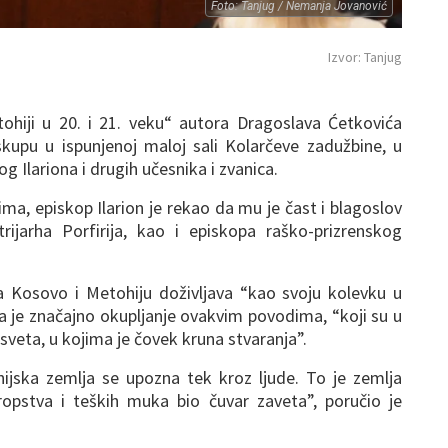
Foto: Tanjug / Nemanja Jovanović
Izvor: Tanjug
ohiji u 20. i 21. veku“ autora Dragoslava Ćetkovića
skupu u ispunjenoj maloj sali Kolarčeve zadužbine, u
 Ilariona i drugih učesnika i zvanica.
a, episkop Ilarion je rekao da mu je čast i blagoslov
ijarha Porfirija, kao i episkopa raško-prizrenskog
da Kosovo i Metohiju doživljava “kao svoju kolevku u
a je značajno okupljanje ovakvim povodima, “koji su u
 sveta, u kojima je čovek kruna stvaranja”.
jska zemlja se upozna tek kroz ljude. To je zemlja
ropstva i teških muka bio čuvar zaveta”, poručio je