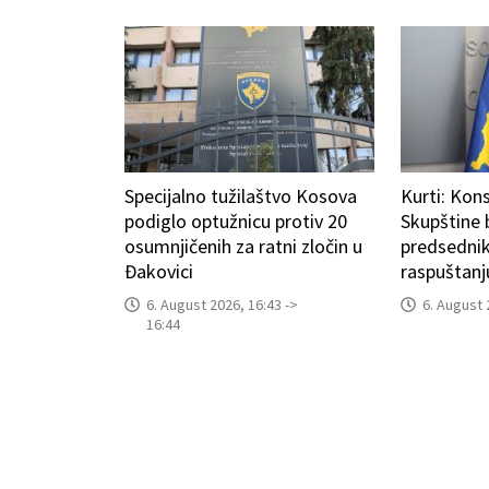
Specijalno tužilaštvo Kosova
Kurti: Kons
podiglo optužnicu protiv 20
Skupštine
osumnjičenih za ratni zločin u
predsedni
Đakovici
raspuštanj
6. August 2026, 16:43 ->
6. August 
16:44