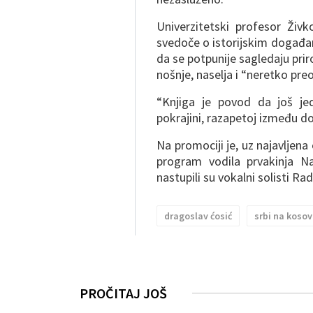
Univerzitetski profesor Živk
svedoče o istorijskim događa
da se potpunije sagledaju prir
nošnje, naselja i “neretko pre
“Knjiga je povod da još je
pokrajini, razapetoj između dob
Na promociji je, uz najavljena
program vodila prvakinja Na
nastupili su vokalni solisti Ra
dragoslav ćosić
srbi na kosovu
PROČITAJ JOŠ