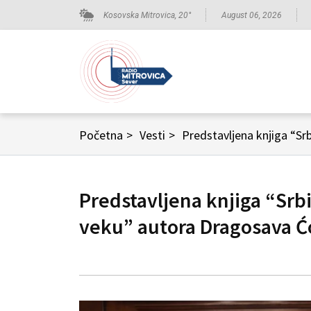
Kosovska Mitrovica,
20
°
August 06, 2026
Početna
>
Vesti
>
Predstavljena knjiga “Srb
Predstavljena knjiga “Srbi 
veku” autora Dragosava Ć