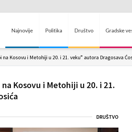
Najnovije
Politika
Društvo
Gradske ves
i na Kosovu i Metohiji u 20. i 21. veku” autora Dragosava Ćo
na Kosovu i Metohiji u 20. i 21.
osića
DRUŠTVO