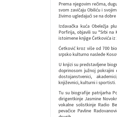
Prema njegovim rečima, dugu
svom zavičaju Obiliću i svoji
živimo ugledajući se na dobre
Izdavačka kuća Obeležja plus
Porfirija, objavili su “Srbi n
istoimene knjige Ćetkovića iz
Ćetković kroz više od 700 biog
srpsko kulturno nasleđe Kosov
U knjizi su predstavljene biog
doprinosom južnoj pokrajini 
dostojanstvenici, akademici,
književnici, kulturni i sportisti.
Tu su biografije patrijarha Po
dirigentkinje Jasmine Novok
vokalne solistkinje Radio B
pevačice Pavline Radovanović
drugih.