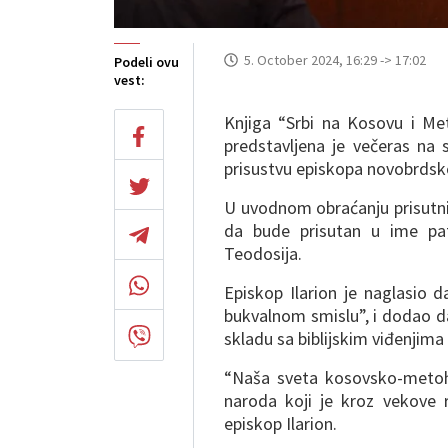
5. October 2024, 16:29 -> 17:02
Podeli ovu
vest:
Knjiga “Srbi na Kosovu i Met
predstavljena je večeras na 
prisustvu episkopa novobrdskog
U uvodnom obraćanju prisutnim
da bude prisutan u ime patr
Teodosija.
Episkop Ilarion je naglasio 
bukvalnom smislu”, i dodao d
skladu sa biblijskim viđenjima
“Naša sveta kosovsko-metohi
naroda koji je kroz vekove 
episkop Ilarion.