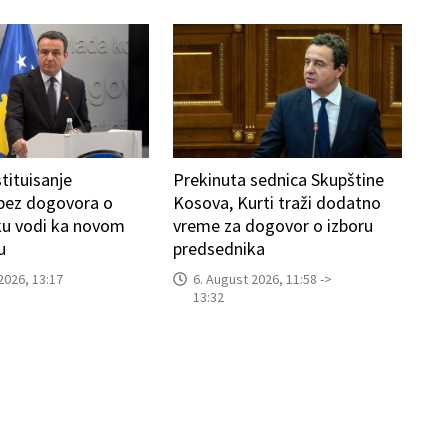
tituisanje
Prekinuta sednica Skupštine
 bez dogovora o
Kosova, Kurti traži dodatno
ku vodi ka novom
vreme za dogovor o izboru
u
predsednika
2026, 13:17
6. August 2026, 11:58 ->
13:32