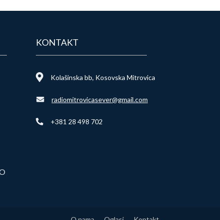
KONTAKT
Kolašinska bb, Kosovska Mitrovica
radiomitrovicasever@gmail.com
+381 28 498 702
VO
O nama
Oglasi
Kontakt