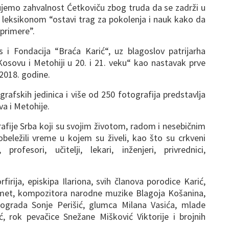
jemo zahvalnost Ćetkoviču zbog truda da se zadrži u
m leksikonom “ostavi trag za pokolenja i nauk kako da
 primere”.
 i Fondacija “Braća Karić“, uz blagoslov patrijarha
a Kosovu i Metohiji u 20. i 21. veku“ kao nastavak prve
 2018. godine.
rafskih jedinica i više od 250 fotografija predstavlja
a i Metohije.
rafije Srba koji su svojim životom, radom i nesebičnim
obeležili vreme u kojem su živeli, kao što su crkveni
 profesori, učitelji, lekari, inženjeri, privrednici,
rfirija, episkipa Ilariona, svih članova porodice Karić,
met, kompozitora narodne muzike Blagoja Košanina,
eograda Sonje Perišić, glumca Milana Vasića, mlade
, rok pevačice Snežane Mišković Viktorije i brojnih