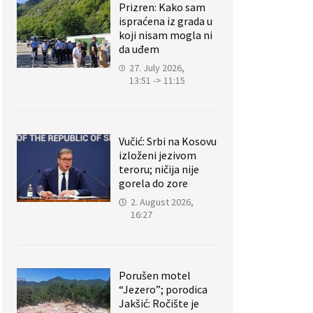
Prizren: Kako sam
ispraćena iz grada u
koji nisam mogla ni
da uđem
27. July 2026,
13:51 -> 11:15
Vučić: Srbi na Kosovu
izloženi jezivom
teroru; ničija nije
gorela do zore
2. August 2026,
16:27
Porušen motel
“Jezero”; porodica
Jakšić: Ročište je