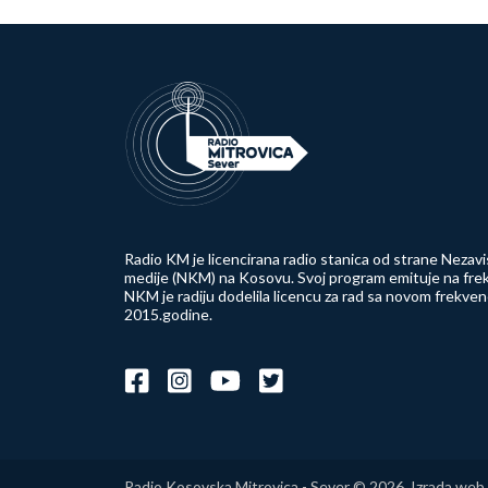
Radio KM je licencirana radio stanica od strane Nezavi
medije (NKM) na Kosovu. Svoj program emituje na frek
NKM je radiju dodelila licencu za rad sa novom frekve
2015.godine.
Radio Kosovska Mitrovica - Sever © 2026. Izrada web 