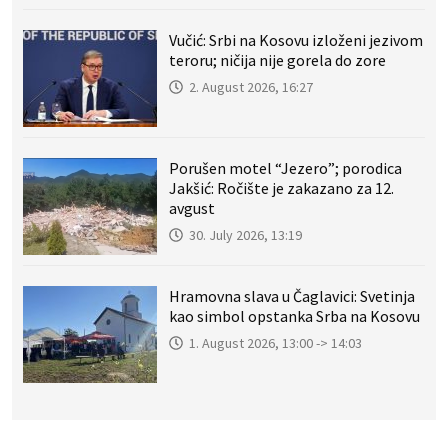
Vučić: Srbi na Kosovu izloženi jezivom
teroru; ničija nije gorela do zore
2. August 2026, 16:27
Porušen motel “Jezero”; porodica
Jakšić: Ročište je zakazano za 12.
avgust
30. July 2026, 13:19
Hramovna slava u Čaglavici: Svetinja
kao simbol opstanka Srba na Kosovu
1. August 2026, 13:00 -> 14:03