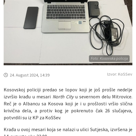
Foto: Kosovska policija
Izvor: KoSSev
24. August 2024, 14:39
Kosovskoj policiji predao se lopov koji je još prošle nedelje
izvršio krađu u mesari
North City
u severnom delu Mitrovice.
Reč je o Albancu sa Kosova koji je i u prošlosti vršio slična
krivična dela, a protiv kog je pokrenuto čak 26 slučajeva,
potvrdili su iz KP za KoSSev.
Krađa u ovoj mesari koja se nalazi u ulici Sutjeska, izvršena je