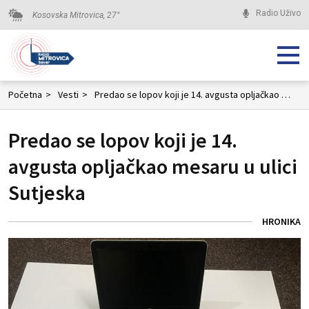
Radio Uživo
Kosovska Mitrovica,
27
°
Početna
>
Vesti
>
Predao se lopov koji je 14. avgusta opljačkao mesaru u ulici Sutjeska
Predao se lopov koji je 14.
avgusta opljačkao mesaru u ulici
Sutjeska
HRONIKA