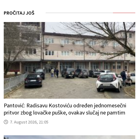
PROČITAJ JOŠ
Pantović: Radisavu Kostoviću određen jednomesečni
pritvor zbog lovačke puške, ovakav slučaj ne pamtim
7. August 2026, 21:05