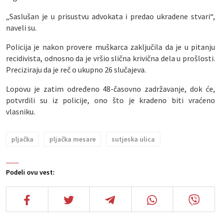
„Saslušan je u prisustvu advokata i predao ukradene stvari“,
naveli su.
Policija je nakon provere muškarca zaključila da je u pitanju
recidivista, odnosno da je vršio slična krivična dela u prošlosti.
Preciziraju da je reč o ukupno 26 slučajeva.
Lopovu je zatim određeno 48-časovno zadržavanje, dok će,
potvrdili su iz policije, ono što je kradeno biti vraćeno
vlasniku.
pljačka
pljačka mesare
sutjeska ulica
Podeli ovu vest: