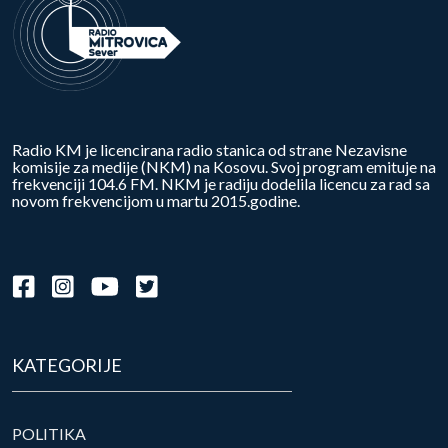
Radio KM je licencirana radio stanica od strane Nezavisne
komisije za medije (NKM) na Kosovu. Svoj program emituje na
frekvenciji 104.6 FM. NKM je radiju dodelila licencu za rad sa
novom frekvencijom u martu 2015.godine.
KATEGORIJE
POLITIKA