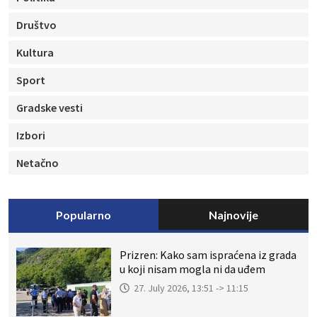
Društvo
Kultura
Sport
Gradske vesti
Izbori
Netačno
Popularno
Najnovije
Prizren: Kako sam ispraćena iz grada
u koji nisam mogla ni da uđem
27. July 2026, 13:51 -> 11:15