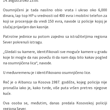
14. avgusta oko 23.00.
Osumnjičeni je tada nasilno obio vrata i ukrao oko 6,000
dinara, lap top HP u vrednosti od 400 evra i mobilni telefon za
koji se procenjuje da vredi 150 evra, navode iz policije kojoj je
slučaj prijavljen dan kasnije.
Patrolne jedinice su potom zajedno sa istražiteljima regiona
Sever pokrenuli istragu.
„Gledali su kamere, identifikovali sve moguće kamere u gradu
koje bi mogle da nas povežu ili da nam daju bilo kakav pogled
na osumnjičena lica“, navode.
U međuvremenu je i identifikovano osumnjičeno lice.
Reč je o Albancu sa Kosova 1987. godište, kojeg policija nije
pronašla iako je, kako tvrde, više puta vršen pretres njegove
kuće.
Ova osoba se, međutim, danas predala Kosovskoj policiji
regiona Sever.