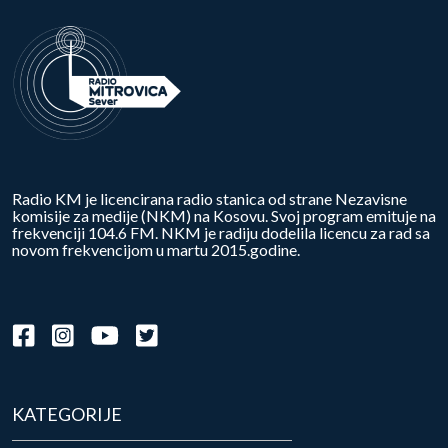
Radio KM je licencirana radio stanica od strane Nezavisne
komisije za medije (NKM) na Kosovu. Svoj program emituje na
frekvenciji 104.6 FM. NKM je radiju dodelila licencu za rad sa
novom frekvencijom u martu 2015.godine.
KATEGORIJE