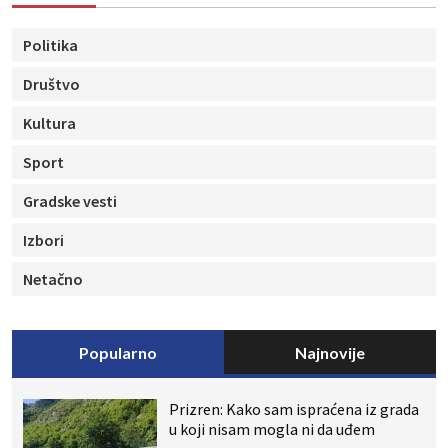
Politika
Društvo
Kultura
Sport
Gradske vesti
Izbori
Netačno
Popularno
Najnovije
Prizren: Kako sam ispraćena iz grada
u koji nisam mogla ni da uđem