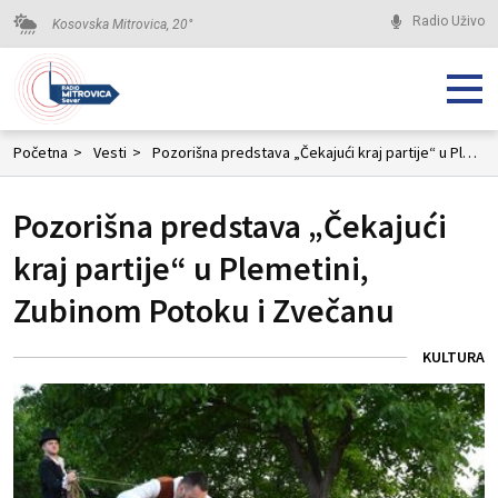
Radio Uživo
Kosovska Mitrovica,
20
°
Početna
>
Vesti
>
Pozorišna predstava „Čekajući kraj partije“ u Plemetini, Zubinom Potoku i Zvečanu
Pozorišna predstava „Čekajući
kraj partije“ u Plemetini,
Zubinom Potoku i Zvečanu
KULTURA