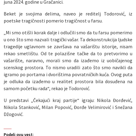
juna 2024. godine u Gračanici.
Beket je svojima delima, naveo je reditelj Todorović, iz
poetske tragičnosti pomerio tragičnost u farsu.
„Mi smo otišli korak dalje i odlučili smo da tu farsu pomerimo
u ono što smo nazvali tragički vašar. Ta dekonstrukcija ljudske
tragedije uglavnom se završava na vašarištu istorije, nisam
rekao smetlištu. Od te polazišne tačke da to pretvorimo u
vašarište, naravno, morali smo da izađemo iz uobičajenog
scenskog prostora. To nismo uradili zato što smo navikli da
igramo po portama i dvorištima povratničkih kuća. Ovog puta
je odluka da izađemo u realitet prostora bila dosuđena na
samom početku rada“, rekao je Todorović.
U predstavi „Čekajući kraj partije“ igraju: Nikola Đorđević,
Nikola Stanković, Milan Popović, Đorđe Velimirović i Snežana
Džogović.
Podeli ovu vest: