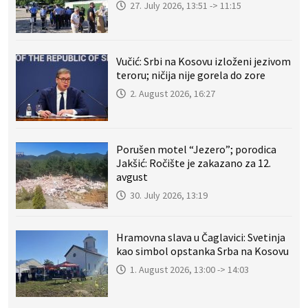
27. July 2026, 13:51 -> 11:15
Vučić: Srbi na Kosovu izloženi jezivom
teroru; ničija nije gorela do zore
2. August 2026, 16:27
Porušen motel “Jezero”; porodica
Jakšić: Ročište je zakazano za 12.
avgust
30. July 2026, 13:19
Hramovna slava u Čaglavici: Svetinja
kao simbol opstanka Srba na Kosovu
1. August 2026, 13:00 -> 14:03