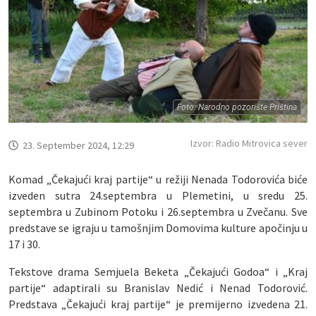
Foto: Narodno pozorište Priština
Izvor: Radio Mitrovica sever
23. September 2024, 12:29
Komad „Čekajući kraj partije“ u režiji Nenada Todorovića biće
izveden sutra 24.septembra u Plemetini, u sredu 25.
septembra u Zubinom Potoku i 26.septembra u Zvečanu. Sve
predstave se igraju u tamošnjim Domovima kulture apočinju u
17 i 30.
Tekstove drama Semjuela Beketa „Čekajući Godoa“ i „Kraj
partije“ adaptirali su Branislav Nedić i Nenad Todorović.
Predstava „Čekajući kraj partije“ je premijerno izvedena 21.