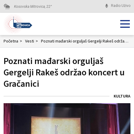
Radio Uživo
Kosovska Mitrovica,
22
°
Početna
>
Vesti
>
Poznati mađarski orguljaš Gergelji Rakeš održao koncert u Gračanici
Poznati mađarski orguljaš
Gergelji Rakeš održao koncert u
Gračanici
KULTURA