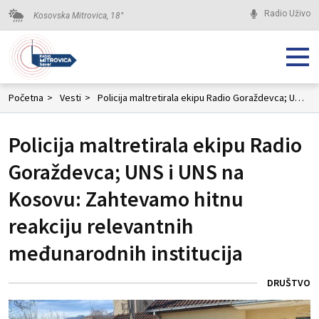
Radio Uživo
Kosovska Mitrovica,
18
°
Početna
>
Vesti
>
Policija maltretirala ekipu Radio Goraždevca; UNS i UNS na Kosovu: Zahtevamo hitnu reakciju relevantnih međunarodnih institucija
Policija maltretirala ekipu Radio
Goraždevca; UNS i UNS na
Kosovu: Zahtevamo hitnu
reakciju relevantnih
međunarodnih institucija
DRUŠTVO