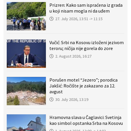
Prizren: Kako sam ispraćena iz grada
u koji nisam mogla ni da uđem
27. July 2026, 13:51 -> 11:15
Vučić: Srbi na Kosovu izloženi jezivom
teroru; ničija nije gorela do zore
2. August 2026, 16:27
Porušen motel “Jezero”; porodica
Jakšić: Ročište je zakazano za 12.
avgust
30. July 2026, 13:19
Hramovna slava u Čaglavici: Svetinja
kao simbol opstanka Srba na Kosovu
1. August 2026, 13:00 -> 14:03