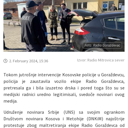
Foto: Radio Goraždevac
Izvor: Radio Mitrovica sever
2. February 2024, 15:36
Tokom jutrošnje intervencije Kosovske policije u Goraždevcu,
policija je zaustavila vozilo ekipe Radio Goraždevca,
pretresala ga i bila izuzetno drska i pored toga što su se
medijski radnici uredno legitimisali, svedoče novinari ovog
medija.
Udruženje novinara Srbije (UNS) sa svojim ogrankom
Društvom novinara Kosova i Metohije (DNKiM) najoštrije
protestuje zbog maltretiranja ekipe Radio Goraždevca od