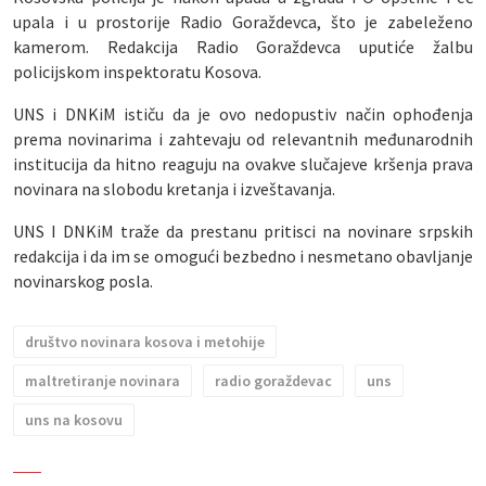
upala i u prostorije Radio Goraždevca, što je zabeleženo
kamerom. Redakcija Radio Goraždevca uputiće žalbu
policijskom inspektoratu Kosova.
UNS i DNKiM ističu da je ovo nedopustiv način ophođenja
prema novinarima i zahtevaju od relevantnih međunarodnih
institucija da hitno reaguju na ovakve slučajeve kršenja prava
novinara na slobodu kretanja i izveštavanja.
UNS I DNKiM traže da prestanu pritisci na novinare srpskih
redakcija i da im se omogući bezbedno i nesmetano obavljanje
novinarskog posla.
društvo novinara kosova i metohije
maltretiranje novinara
radio goraždevac
uns
uns na kosovu