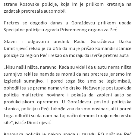
strane Kosovske policije, koja im je prilikom kretanja na
zadatak pretresala automobil.
Pretres se dogodio danas u Goraždevcu prilikom upada
Specijalne policije u zgradu Privremenog organa za Peć.
Glavni i odgovorni urednik Radio Goraždevca Darko
Dimitrijević rekao je za UNS da mu je prišao komandir stanice
policije za region Peć i rekao da moraju da izvrše pretres auta.
„Nisu našli ništa, naravno. Kada su videli da u autu nema ništa
sumnjivo rekli su nam da su morali da nas pretresu jer smo im
izgledali sumnjivo. I pored toga što smo se legitimisali,
ophodili su se prema nama vrlo drsko. Nečuven je postupak da
policija maltretira novinare i pokuša da zapleni auto sa
produkcijskom opremom. U Goraždevcu postoji policijska
stanica, policija u Peći takođe zna da smo novinari, ali i pored
toga odlučili su da nam na taj način demonstriraju neku vrstu
sile“, ističe Dimitrijević.
Kosovska policija je nakon upada u zgradu PO opštine Peć