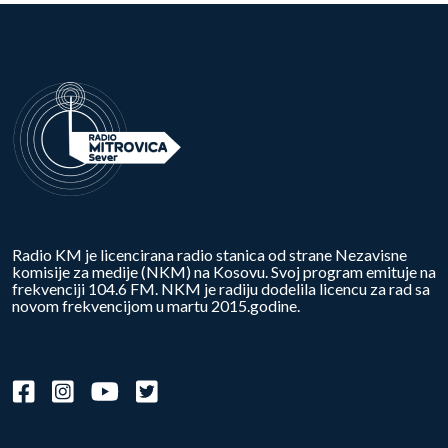
Radio KM je licencirana radio stanica od strane Nezavisne
komisije za medije (NKM) na Kosovu. Svoj program emituje na
frekvenciji 104.6 FM. NKM je radiju dodelila licencu za rad sa
novom frekvencijom u martu 2015.godine.