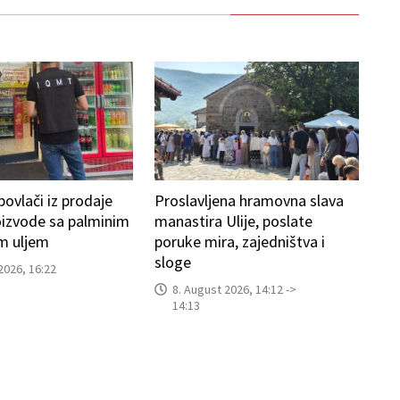
povlači iz prodaje
Proslavljena hramovna slava
oizvode sa palminim
manastira Ulije, poslate
m uljem
poruke mira, zajedništva i
sloge
2026, 16:22
8. August 2026, 14:12 ->
14:13