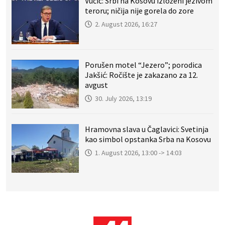
Vučić: Srbi na Kosovu izloženi jezivom
teroru; ničija nije gorela do zore
2. August 2026, 16:27
Porušen motel “Jezero”; porodica
Jakšić: Ročište je zakazano za 12.
avgust
30. July 2026, 13:19
Hramovna slava u Čaglavici: Svetinja
kao simbol opstanka Srba na Kosovu
1. August 2026, 13:00 -> 14:03