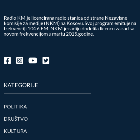
Radio KM je licencirana radio stanica od strane Nezavisne
komisije za medije (NKM) na Kosovu. Svoj program emituje na
frekvenciji 104.6 FM. NKM je radiju dodelila licencu za rad sa
novom frekvencijom u martu 2015.godine.
KATEGORIJE
POLITIKA
DRUŠTVO
KULTURA