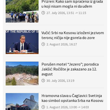
Prizren: Kako sam ispraćena iz grada
u koji nisam mogla ni da uđem
27. July 2026, 13:51 -> 11:15
Vučić: Srbi na Kosovu izloženi jezivom
teroru; ničija nije gorela do zore
2. August 2026, 16:27
Porušen motel “Jezero”; porodica
Jakšić: Ročište je zakazano za 12.
avgust
30. July 2026, 13:19
Hramovna slava u Čaglavici: Svetinja
kao simbol opstanka Srba na Kosovu
1. August 2026, 13:00 -> 14:03