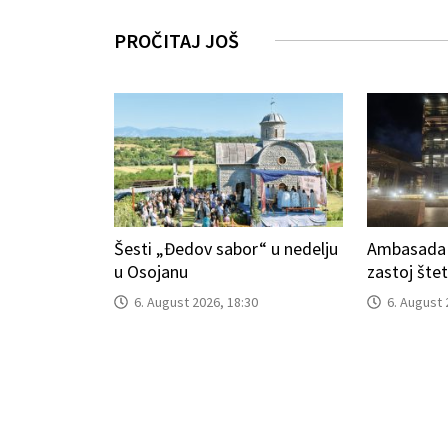
PROČITAJ JOŠ
Šesti „Đedov sabor“ u nedelju
Ambasada S
u Osojanu
zastoj šte
6. August 2026, 18:30
6. August 