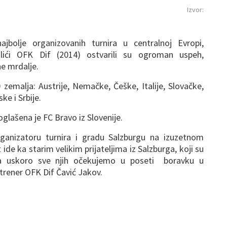
Izvor:
jbolje organizovanih turnira u centralnoj Evropi,
lići OFK Dif (2014) ostvarili su ogroman uspeh,
ne mrdalje.
 zemalja: Austrije, Nemačke, Češke, Italije, Slovačke,
ke i Srbije.
oglašena je FC Bravo iz Slovenije.
rganizatoru turnira i gradu Salzburgu na izuzetnom
ide ka starim velikim prijateljima iz Salzburga, koji su
, a uskoro sve njih očekujemo u poseti boravku u
 trener OFK Dif Čavić Jakov.