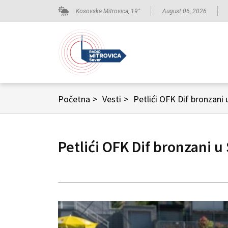
Kosovska Mitrovica,
19
°
August 06, 2026
Početna
>
Vesti
>
Petlići OFK Dif bronzani 
Petlići OFK Dif bronzani u