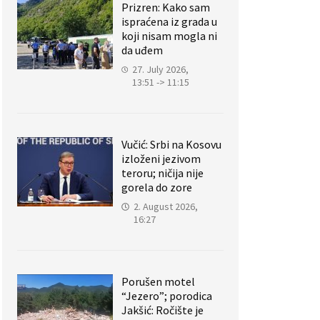
Prizren: Kako sam
ispraćena iz grada u
koji nisam mogla ni
da uđem
27. July 2026,
13:51 -> 11:15
Vučić: Srbi na Kosovu
izloženi jezivom
teroru; ničija nije
gorela do zore
2. August 2026,
16:27
Porušen motel
“Jezero”; porodica
Jakšić: Ročište je