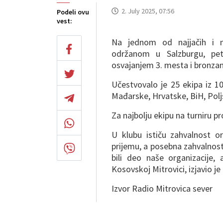
2. July 2025, 07:56
Podeli ovu
vest:
Na jednom od najjačih i na
održanom u Salzburgu, pet
osvajanjem 3. mesta i bronza
Učestvovalo je 25 ekipa iz 10
Mađarske, Hrvatske, BiH, Poljs
Za najbolju ekipu na turniru pr
U klubu ističu zahvalnost o
prijemu, a posebna zahvalnost 
bili deo naše organizacije
Kosovskoj Mitrovici, izjavio je
Izvor Radio Mitrovica sever