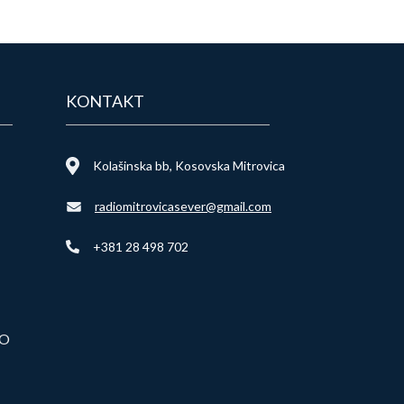
KONTAKT
Kolašinska bb, Kosovska Mitrovica
radiomitrovicasever@gmail.com
+381 28 498 702
VO