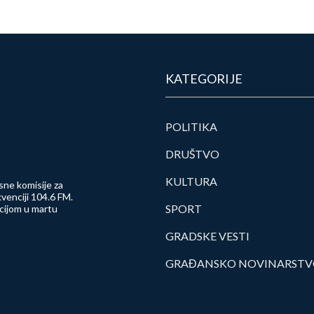
KATEGORIJE
POLITIKA
DRUŠTVO
KULTURA
sne komisije za
venciji 104.6 FM.
SPORT
ncijom u martu
GRADSKE VESTI
GRAĐANSKO NOVINARST