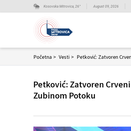
Kosovska Mitrovica,
26
°
August 09, 2026
Početna
>
Vesti
>
Petković: Zatvoren Crve
Petković: Zatvoren Crveni
Zubinom Potoku