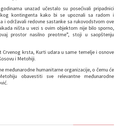
godinama unazad učestalo su posećivali pripadnici
čkog kontingenta kako bi se upoznali sa radom i
ta i održavali redovne sastanke sa rukovodstvom ove
ikada ništa u vezi s ovim objektom nije bilo sporno,
aj prostor nasilno preotme”, stoji u saopštenju
 Crvenog krsta, Kurti udara u same temelje i osnove
osovu i Metohiji.
žne međunarodne humanitarne organizacije, o čemu će
etohiju obavestiti sve relevantne međunarodne
vić.