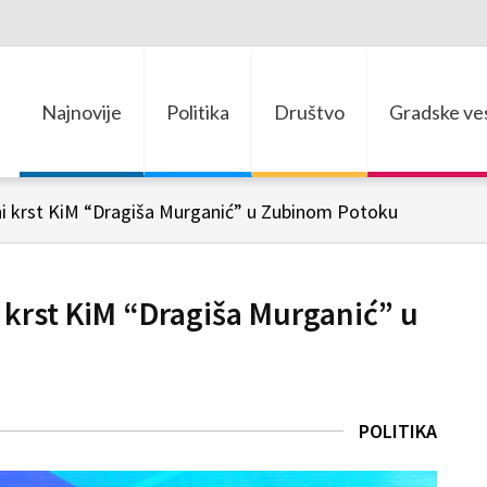
Najnovije
Politika
Društvo
Gradske ves
ni krst KiM “Dragiša Murganić” u Zubinom Potoku
 krst KiM “Dragiša Murganić” u
POLITIKA