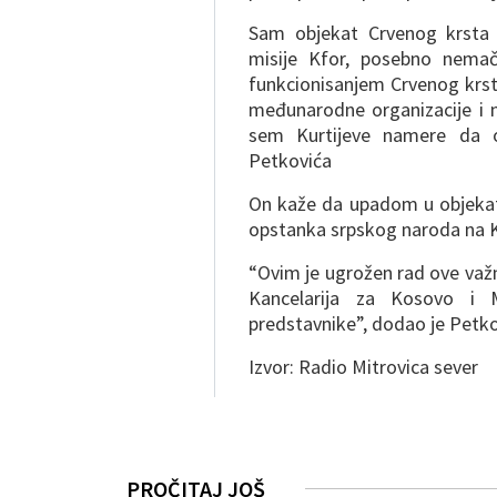
Sam objekat Crvenog krsta 
misije Kfor, posebno nema
funkcionisanjem Crvenog krs
međunarodne organizacije i n
sem Kurtijeve namere da ov
Petkovića
On kaže da upadom u objekat
opstanka srpskog naroda na K
“Ovim je ugrožen rad ove va
Kancelarija za Kosovo i M
predstavnike”, dodao je Petko
Izvor: Radio Mitrovica sever
PROČITAJ JOŠ