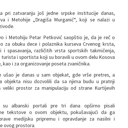
la pri zatvaranju još jedne srpske institucije danas,
a i Metohije „Dragiša Murganić“, koji se nalazi u
zivode.
vo i Metohiju Petar Petković saopštio je, da je reč o
užio za obuku dece i polaznika kurseva Crvenog krsta,
 i spasavanja, različitih vrsta sportskih takmičenja,
 turista i sportista koji su boravili u ovom delu Kosova
e, kao i za organizovanje poseta zvaničnika.
cije ušao je danas u sam objekat, gde vrše pretres, a
a objekta nisu dozvolili da sa njima budu u pratnji
 veliki prostor za manipulaciju od strane Kurtijevih
su albanski portali pre tri dana opširno pisali
zne tekstove o ovom objektu, pokušavajući da ga
rave medijsku pripremu i opravdanje za nasilni i
je ovog prostora.