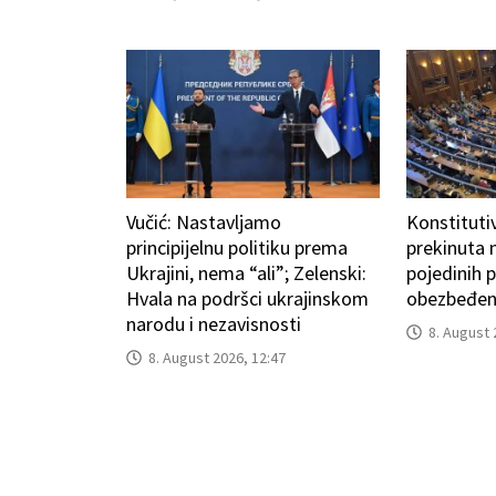
Vučić: Nastavljamo
Konstituti
principijelnu politiku prema
prekinuta 
Ukrajini, nema “ali”; Zelenski:
pojedinih p
Hvala na podršci ukrajinskom
obezbeđen
narodu i nezavisnosti
8. August 
8. August 2026, 12:47