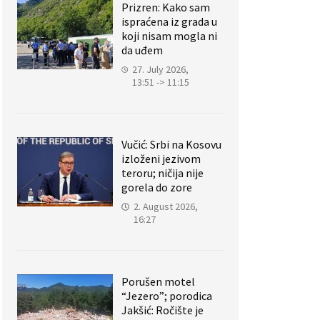
Prizren: Kako sam
ispraćena iz grada u
koji nisam mogla ni
da uđem
27. July 2026,
13:51 -> 11:15
Vučić: Srbi na Kosovu
izloženi jezivom
teroru; ničija nije
gorela do zore
2. August 2026,
16:27
Porušen motel
“Jezero”; porodica
Jakšić: Ročište je