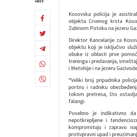
vest:
Kosovska policija je asistira
objekta Crvenog krsta Kosov
Zubinom Potoku na jezeru Ga
Direktor Kancelarije za Koso
objektu koji je isključivo sl
obuke iz oblasti prve pomoći
treninga i predavanja, smeštaj
i Metohije i na jezeru Gazivod
“Veliki broj pripadnika poli
portiru i radniku obezbeđenj
tokom pretresa, što ostavlja
falangi.
Posebno je indikativno da 
nepotkrepljene i tendencio
kompromituju i zapravo nap
protivpravni upad i preuziman