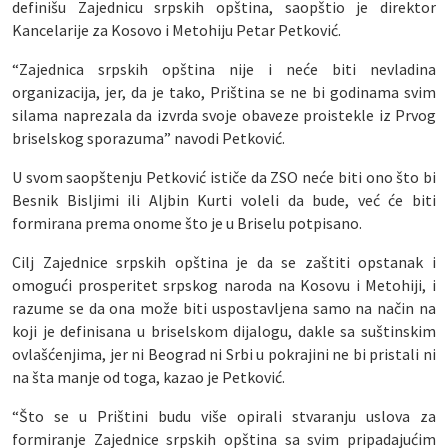
definišu Zajednicu srpskih opština, saopštio je direktor
Kancelarije za Kosovo i Metohiju Petar Petković.
“Zajednica srpskih opština nije i neće biti nevladina
organizacija, jer, da je tako, Priština se ne bi godinama svim
silama naprezala da izvrda svoje obaveze proistekle iz Prvog
briselskog sporazuma” navodi Petković.
U svom saopštenju Petković ističe da ZSO neće biti ono što bi
Besnik Bisljimi ili Aljbin Kurti voleli da bude, već će biti
formirana prema onome što je u Briselu potpisano.
Cilj Zajednice srpskih opština je da se zaštiti opstanak i
omogući prosperitet srpskog naroda na Kosovu i Metohiji, i
razume se da ona može biti uspostavljena samo na način na
koji je definisana u briselskom dijalogu, dakle sa suštinskim
ovlašćenjima, jer ni Beograd ni Srbi u pokrajini ne bi pristali ni
na šta manje od toga, kazao je Petković.
“Što se u Prištini budu više opirali stvaranju uslova za
formiranje Zajednice srpskih opština sa svim pripadajućim