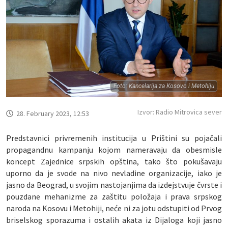
Foto: Kancelarija za Kosovo i Metohiju
Izvor: Radio Mitrovica sever
28. February 2023, 12:53
Predstavnici privremenih institucija u Prištini su pojačali
propagandnu kampanju kojom nameravaju da obesmisle
koncept Zajednice srpskih opština, tako što pokušavaju
uporno da je svode na nivo nevladine organizacije, iako je
jasno da Beograd, u svojim nastojanjima da izdejstvuje čvrste i
pouzdane mehanizme za zaštitu položaja i prava srpskog
naroda na Kosovu i Metohiji, neće ni za jotu odstupiti od Prvog
briselskog sporazuma i ostalih akata iz Dijaloga koji jasno