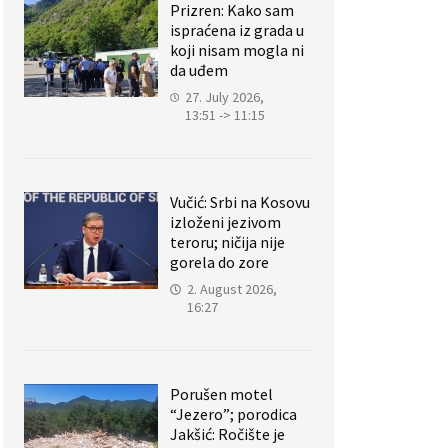
Prizren: Kako sam
ispraćena iz grada u
koji nisam mogla ni
da uđem
27. July 2026,
13:51 -> 11:15
Vučić: Srbi na Kosovu
izloženi jezivom
teroru; ničija nije
gorela do zore
2. August 2026,
16:27
Porušen motel
“Jezero”; porodica
Jakšić: Ročište je