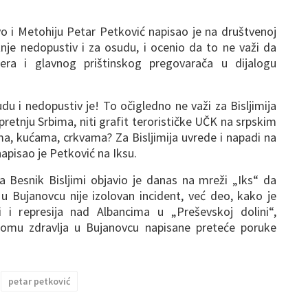
vo i Metohiju Petar Petković napisao je na društvenoj
nje nedopustiv i za osudu, i ocenio da to ne važi da
ra i glavnog prištinskog pregovarača u dijalogu
du i nedopustiv je! To očigledno ne važi za Bisljimija
 pretnju Srbima, niti grafit terorističke UČK na srpskim
ma, kućama, crkvama? Za Bisljimija uvrede i napadi na
napisao je Petković na Iksu.
 Besnik Bisljimi objavio je danas na mreži „Iks“ da
 u Bujanovcu nije izolovan incident, već deo, kako je
i i represija nad Albancima u „Preševskoj dolini“,
Domu zdravlja u Bujanovcu napisane preteće poruke
petar petković