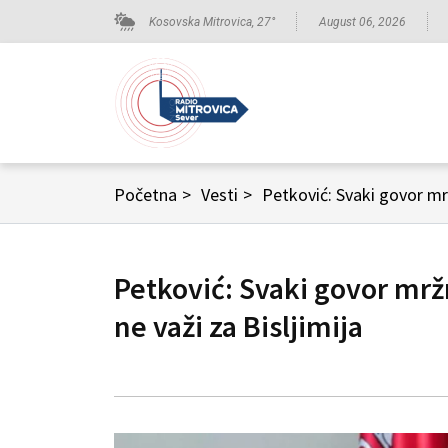
Kosovska Mitrovica,
27
°
August 06, 2026
Početna
>
Vesti
>
Petković: Svaki govor mrž
Petković: Svaki govor mrž
ne važi za Bisljimija