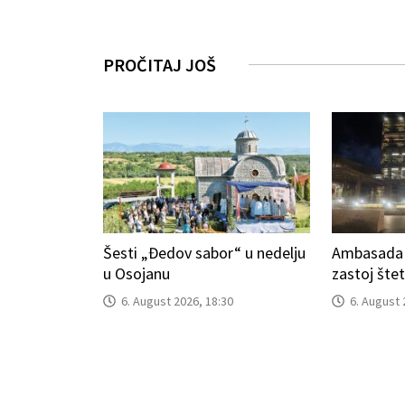
PROČITAJ JOŠ
Šesti „Đedov sabor“ u nedelju
Ambasada S
u Osojanu
zastoj šte
6. August 2026, 18:30
6. August 