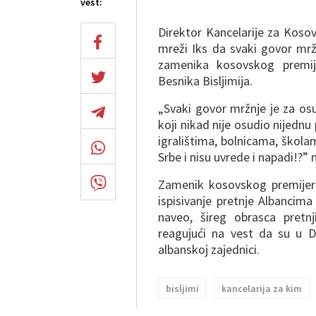
vest:
Direktor Kancelarije za Koso
mreži Iks da svaki govor mrž
zamenika kosovskog premije
Besnika Bisljimija.
„Svaki govor mržnje je za osu
koji nikad nije osudio nijednu
igralištima, bolnicama, škola
Srbe i nisu uvrede i napadi!?” 
Zamenik kosovskog premijera
ispisivanje pretnje Albancima
naveo, šireg obrasca pretnj
reagujući na vest da su u 
albanskoj zajednici.
bisljimi
kancelarija za kim