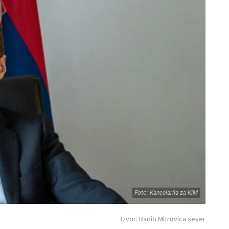
Foto: Kancelarija za KiM
Izvor: Radio Mitrovica sever