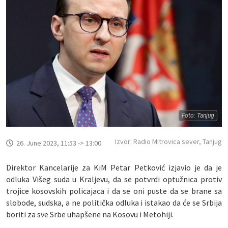
Foto: Tanjug
Izvor: Radio Mitrovica sever, Tanjug
26. June 2023, 11:53 -> 13:00
Direktor Kancelarije za KiM Petar Petković izjavio je da je
odluka Višeg suda u Kraljevu, da se potvrdi optužnica protiv
trojice kosovskih policajaca i da se oni puste da se brane sa
slobode, sudska, a ne politička odluka i istakao da će se Srbija
boriti za sve Srbe uhapšene na Kosovu i Metohiji.