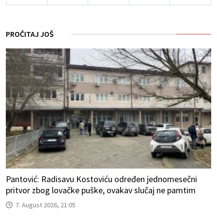
PROČITAJ JOŠ
Pantović: Radisavu Kostoviću određen jednomesečni
pritvor zbog lovačke puške, ovakav slučaj ne pamtim
7. August 2026, 21:05