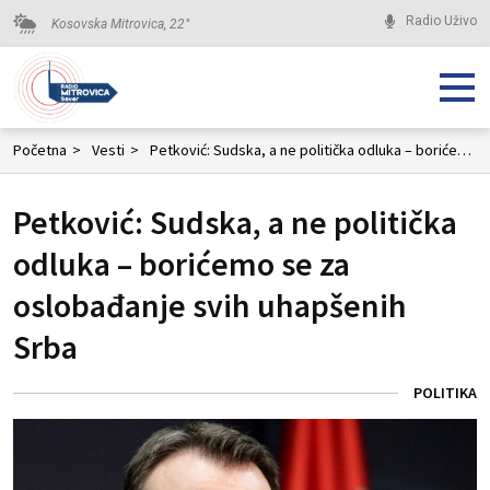
Radio Uživo
Kosovska Mitrovica,
22
°
Početna
>
Vesti
>
Petković: Sudska, a ne politička odluka – borićemo se za oslobađanje svih uhapšenih Srba
Petković: Sudska, a ne politička
odluka – borićemo se za
oslobađanje svih uhapšenih
Srba
POLITIKA