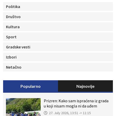
Politika
Društvo
Kultura
Sport
Gradske vesti
Izbori
Netačno
Popularno
Najnovije
Prizren: Kako sam ispraćena iz grada
u koji nisam mogla ni da uđem
27. July 2026, 13:51 -> 11:15