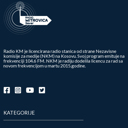
Radio KM je licencirana radio stanica od strane Nezavisne
komisije za medije (NKM) na Kosovu. Svoj program emituje na
frekvenciji 104.6 FM. NKM je radiju dodelila licencu za rad sa
novom frekvencijom u martu 2015.godine.
KATEGORIJE