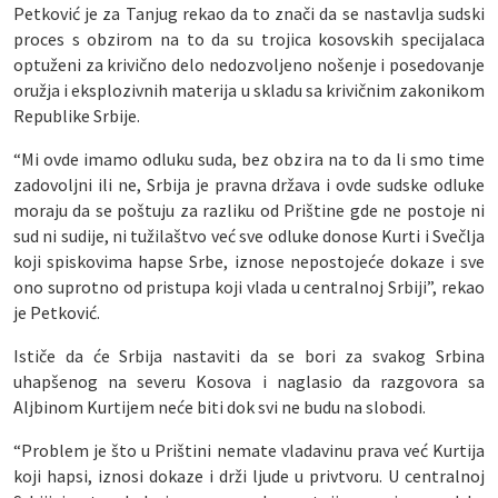
Petković je za Tanjug rekao da to znači da se nastavlja sudski
proces s obzirom na to da su trojica kosovskih specijalaca
optuženi za krivično delo nedozvoljeno nošenje i posedovanje
oružja i eksplozivnih materija u skladu sa krivičnim zakonikom
Republike Srbije.
“Mi ovde imamo odluku suda, bez obzira na to da li smo time
zadovoljni ili ne, Srbija je pravna država i ovde sudske odluke
moraju da se poštuju za razliku od Prištine gde ne postoje ni
sud ni sudije, ni tužilaštvo već sve odluke donose Kurti i Svečlja
koji spiskovima hapse Srbe, iznose nepostojeće dokaze i sve
ono suprotno od pristupa koji vlada u centralnoj Srbiji”, rekao
je Petković.
Ističe da će Srbija nastaviti da se bori za svakog Srbina
uhapšenog na severu Kosova i naglasio da razgovora sa
Aljbinom Kurtijem neće biti dok svi ne budu na slobodi.
“Problem je što u Prištini nemate vladavinu prava već Kurtija
koji hapsi, iznosi dokaze i drži ljude u privtvoru. U centralnoj