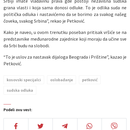
Srbiji imate vladavinu prava gde postoji nezavisna sudska
grana vlasti i koja sama donosi odluke. To je odlika suda ne
politička odluka i nastavićemo da se borimo za svakog našeg
čoveka, svakog Srbina”, rekao je Petković.
Kako je naveo, u ovom trenutku poseban pritisak vršiće se na
predstavnike međunarodne zajednice koji moraju da učine sve
da Srbi budu na slobodi.
“To je uslov za nastavak dijaloga Beograda i Prištine”, kazao je
Petković.
kosovski specijalci
oslobađanje
petković
sudska odluka
Podeli ovu vest: