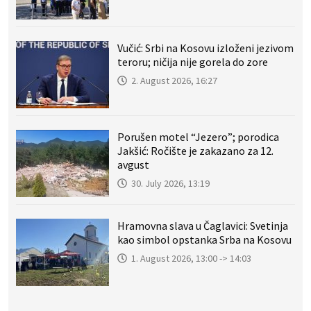
Vučić: Srbi na Kosovu izloženi jezivom
teroru; ničija nije gorela do zore
2. August 2026, 16:27
Porušen motel “Jezero”; porodica
Jakšić: Ročište je zakazano za 12.
avgust
30. July 2026, 13:19
Hramovna slava u Čaglavici: Svetinja
kao simbol opstanka Srba na Kosovu
1. August 2026, 13:00 -> 14:03