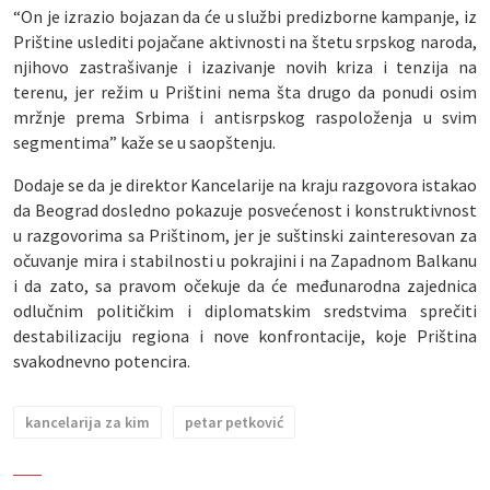
“On je izrazio bojazan da će u službi predizborne kampanje, iz
Prištine uslediti pojačane aktivnosti na štetu srpskog naroda,
njihovo zastrašivanje i izazivanje novih kriza i tenzija na
terenu, jer režim u Prištini nema šta drugo da ponudi osim
mržnje prema Srbima i antisrpskog raspoloženja u svim
segmentima” kaže se u saopštenju.
Dodaje se da je direktor Kancelarije na kraju razgovora istakao
da Beograd dosledno pokazuje posvećenost i konstruktivnost
u razgovorima sa Prištinom, jer je suštinski zainteresovan za
očuvanje mira i stabilnosti u pokrajini i na Zapadnom Balkanu
i da zato, sa pravom očekuje da će međunarodna zajednica
odlučnim političkim i diplomatskim sredstvima sprečiti
destabilizaciju regiona i nove konfrontacije, koje Priština
svakodnevno potencira.
kancelarija za kim
petar petković