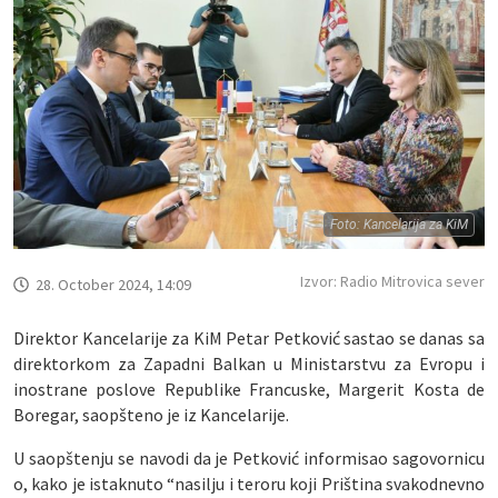
Foto: Kancelarija za KiM
Izvor: Radio Mitrovica sever
28. October 2024, 14:09
Direktor Kancelarije za KiM Petar Petković sastao se danas sa
direktorkom za Zapadni Balkan u Ministarstvu za Evropu i
inostrane poslove Republike Francuske, Margerit Kosta de
Boregar, saopšteno je iz Kancelarije.
U saopštenju se navodi da je Petković informisao sagovornicu
o, kako je istaknuto “nasilju i teroru koji Priština svakodnevno