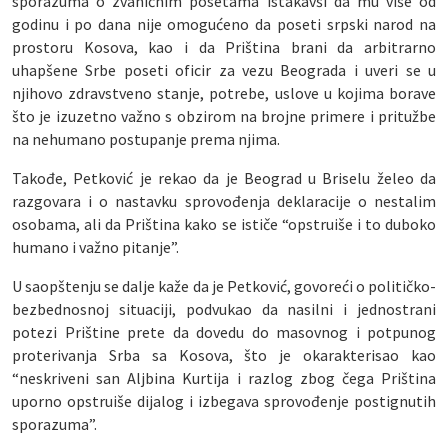
sporazuma o zvaničnim posetama istakavši da mu više od
godinu i po dana nije omogućeno da poseti srpski narod na
prostoru Kosova, kao i da Priština brani da arbitrarno
uhapšene Srbe poseti oficir za vezu Beograda i uveri se u
njihovo zdravstveno stanje, potrebe, uslove u kojima borave
što je izuzetno važno s obzirom na brojne primere i pritužbe
na nehumano postupanje prema njima.
Takođe, Petković je rekao da je Beograd u Briselu želeo da
razgovara i o nastavku sprovođenja deklaracije o nestalim
osobama, ali da Priština kako se ističe “opstruiše i to duboko
humano i važno pitanje”.
U saopštenju se dalje kaže da je Petković, govoreći o političko-
bezbednosnoj situaciji, podvukao da nasilni i jednostrani
potezi Prištine prete da dovedu do masovnog i potpunog
proterivanja Srba sa Kosova, što je okarakterisao kao
“neskriveni san Aljbina Kurtija i razlog zbog čega Priština
uporno opstruiše dijalog i izbegava sprovođenje postignutih
sporazuma”.