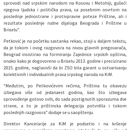
sprovodi nad srpskim narodom na Kosovu i Metohiji, gušeći
njegova ljudska i politička prava, sa posebnim osvrtom na
poslednje jednostrane i protivpravne poteze Prištine, ali i
rezultate poslednje rudne dijaloga Beograda i Prištine u
Briselu”.
Petković je na početku sastanka rekao, stoji u daljem tekstu,
da je tokom i ovog razgovora na nivou glavnih pregovarača,
Beograd insistirao na formiranju Zajednice srpskih opština,
onako kako je dogovoreno u Briselu 2013. godine i precizirano
2015. godine, naglasivši da bi ZSO bila garant u ostvarivanju
kolektivnih i individualnih prava srpskog naroda na KiM.
“Međutim, po Petkovićevim rečima, Priština tu obavezu
izbegava više od jedanaest godina, kao što izbegava
sprovođenje gotovo svih, do sada postignutih sporazuma dve
strane, a to je prištinska delegacija potvrdila i tokom
poslednjih razgovora” dodaje se u saopštenju.
Direktor Kancelarije za KiM je podsetio i na kršenje