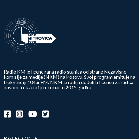
Radio KM je licencirana radio stanica od strane Nezavisne
komisije za medije (NKM) na Kosovu. Svoj program emituje na
frekvenciji 104.6 FM. NKM je radiju dodelila licencu za rad sa
novom frekvencijom u martu 2015.godine.
KATEGORIJE