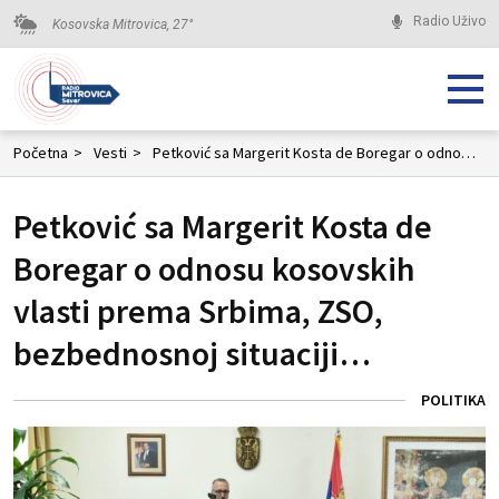
Radio Uživo
Kosovska Mitrovica,
27
°
Početna
>
Vesti
>
Petković sa Margerit Kosta de Boregar o odnosu kosovskih vlasti prema Srbima, ZSO, bezbednosnoj situaciji…
Petković sa Margerit Kosta de
Boregar o odnosu kosovskih
vlasti prema Srbima, ZSO,
bezbednosnoj situaciji…
POLITIKA