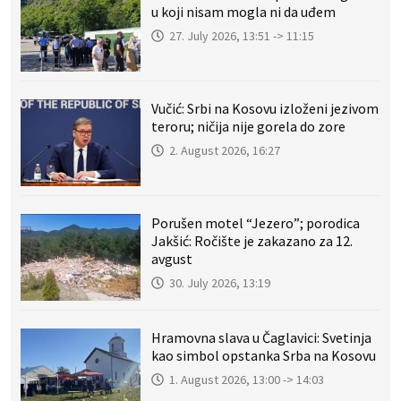
u koji nisam mogla ni da uđem
27. July 2026, 13:51 -> 11:15
Vučić: Srbi na Kosovu izloženi jezivom
teroru; ničija nije gorela do zore
2. August 2026, 16:27
Porušen motel “Jezero”; porodica
Jakšić: Ročište je zakazano za 12.
avgust
30. July 2026, 13:19
Hramovna slava u Čaglavici: Svetinja
kao simbol opstanka Srba na Kosovu
1. August 2026, 13:00 -> 14:03