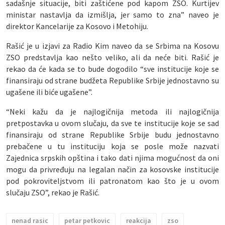
sadašnje situacije, biti zaštićene pod kapom ZSO. Kurtijev
ministar nastavlja da izmišlja, jer samo to zna” naveo je
direktor Kancelarije za Kosovo i Metohiju.
Rašić je u izjavi za Radio Kim naveo da se Srbima na Kosovu
ZSO predstavlja kao nešto veliko, ali da neće biti. Rašić je
rekao da će kada se to bude dogodilo “sve institucije koje se
finansiraju od strane budžeta Republike Srbije jednostavno su
ugašene ili biće ugašene”.
“Neki kažu da je najlogičnija metoda ili najlogičnija
pretpostavka u ovom slučaju, da sve te institucije koje se sad
finansiraju od strane Republike Srbije budu jednostavno
prebačene u tu instituciju koja se posle može nazvati
Zajednica srpskih opština i tako dati njima mogućnost da oni
mogu da privređuju na legalan način za kosovske institucije
pod pokroviteljstvom ili patronatom kao što je u ovom
slučaju ZSO”, rekao je Rašić.
nenad rasic
petar petkovic
reakcija
zso