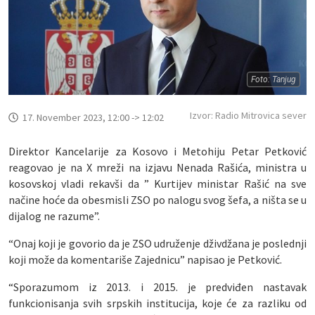
Foto: Tanjug
Izvor: Radio Mitrovica sever
17. November 2023, 12:00 -> 12:02
Direktor Kancelarije za Kosovo i Metohiju Petar Petković
reagovao je na X mreži na izjavu Nenada Rašića, ministra u
kosovskoj vladi rekavši da ” Kurtijev ministar Rašić na sve
načine hoće da obesmisli ZSO po nalogu svog šefa, a ništa se u
dijalog ne razume”.
“Onaj koji je govorio da je ZSO udruženje dživdžana je poslednji
koji može da komentariše Zajednicu” napisao je Petković.
“Sporazumom iz 2013. i 2015. je predviđen nastavak
funkcionisanja svih srpskih institucija, koje će za razliku od