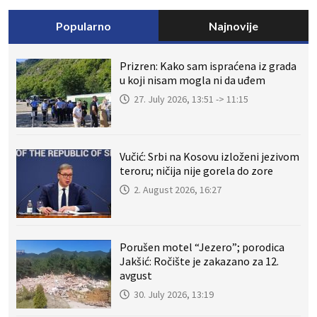
Popularno
Najnovije
Prizren: Kako sam ispraćena iz grada
u koji nisam mogla ni da uđem
27. July 2026, 13:51 -> 11:15
Vučić: Srbi na Kosovu izloženi jezivom
teroru; ničija nije gorela do zore
2. August 2026, 16:27
Porušen motel “Jezero”; porodica
Jakšić: Ročište je zakazano za 12.
avgust
30. July 2026, 13:19