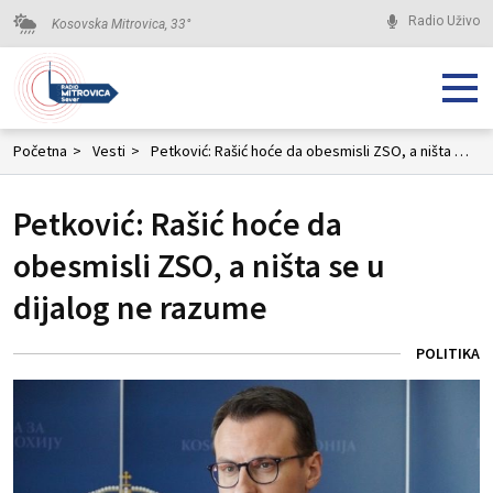
Radio Uživo
Kosovska Mitrovica,
33
°
Početna
>
Vesti
>
Petković: Rašić hoće da obesmisli ZSO, a ništa se u dijalog ne razume
Petković: Rašić hoće da
obesmisli ZSO, a ništa se u
dijalog ne razume
POLITIKA