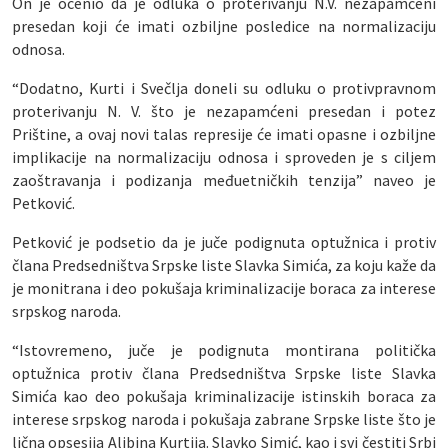
On je ocenio da je odluka o proterivanju N.V. nezapamćeni
presedan koji će imati ozbiljne posledice na normalizaciju
odnosa.
“Dodatno, Kurti i Svečlja doneli su odluku o protivpravnom
proterivanju N. V. što je nezapamćeni presedan i potez
Prištine, a ovaj novi talas represije će imati opasne i ozbiljne
implikacije na normalizaciju odnosa i sproveden je s ciljem
zaoštravanja i podizanja međuetničkih tenzija” naveo je
Petković.
Petković je podsetio da je juče podignuta optužnica i protiv
člana Predsedništva Srpske liste Slavka Simića, za koju kaže da
je monitrana i deo pokušaja kriminalizacije boraca za interese
srpskog naroda.
“Istovremeno, juče je podignuta montirana politička
optužnica protiv člana Predsedništva Srpske liste Slavka
Simića kao deo pokušaja kriminalizacije istinskih boraca za
interese srpskog naroda i pokušaja zabrane Srpske liste što je
lična opsesija Aljbina Kurtija. Slavko Simić, kao i svi čestiti Srbi