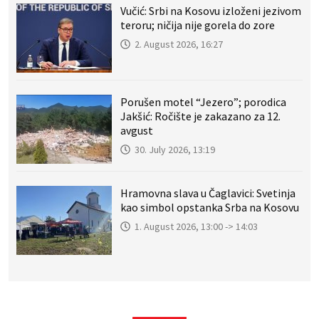
Vučić: Srbi na Kosovu izloženi jezivom
teroru; ničija nije gorela do zore
2. August 2026, 16:27
Porušen motel “Jezero”; porodica
Jakšić: Ročište je zakazano za 12.
avgust
30. July 2026, 13:19
Hramovna slava u Čaglavici: Svetinja
kao simbol opstanka Srba na Kosovu
1. August 2026, 13:00 -> 14:03