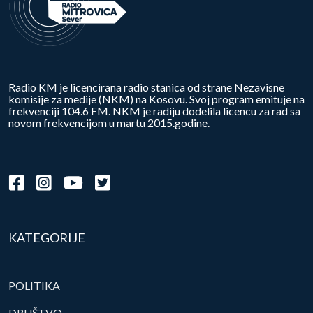
Radio KM je licencirana radio stanica od strane Nezavisne
komisije za medije (NKM) na Kosovu. Svoj program emituje na
frekvenciji 104.6 FM. NKM je radiju dodelila licencu za rad sa
novom frekvencijom u martu 2015.godine.
KATEGORIJE
POLITIKA
DRUŠTVO