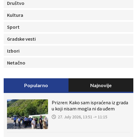
Društvo
Kultura
Sport
Gradske vesti
Izbori
Netačno
Popularno
Najnovije
Prizren: Kako sam ispraćena iz grada
u koji nisam mogla ni da uđem
27. July 2026, 13:51 -> 11:15