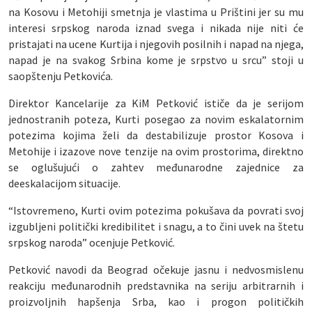
na Kosovu i Metohiji smetnja je vlastima u Prištini jer su mu
interesi srpskog naroda iznad svega i nikada nije niti će
pristajati na ucene Kurtija i njegovih posilnih i napad na njega,
napad je na svakog Srbina kome je srpstvo u srcu” stoji u
saopštenju Petkovića.
Direktor Kancelarije za KiM Petković ističe da je serijom
jednostranih poteza, Kurti posegao za novim eskalatornim
potezima kojima želi da destabilizuje prostor Kosova i
Metohije i izazove nove tenzije na ovim prostorima, direktno
se oglušujući o zahtev međunarodne zajednice za
deeskalacijom situacije.
“Istovremeno, Kurti ovim potezima pokušava da povrati svoj
izgubljeni politički kredibilitet i snagu, a to čini uvek na štetu
srpskog naroda” ocenjuje Petković.
Petković navodi da Beograd očekuje jasnu i nedvosmislenu
reakciju međunarodnih predstavnika na seriju arbitrarnih i
proizvoljnih hapšenja Srba, kao i progon političkih