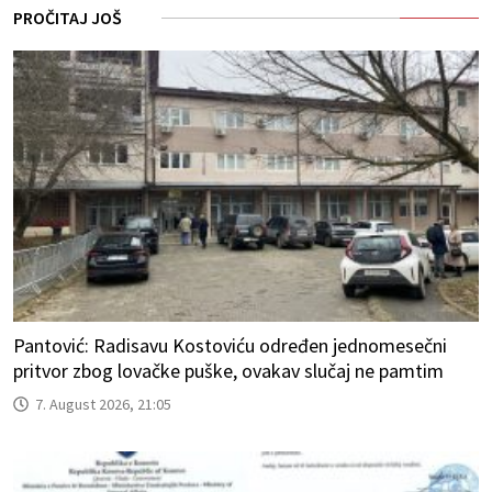
PROČITAJ JOŠ
Pantović: Radisavu Kostoviću određen jednomesečni
pritvor zbog lovačke puške, ovakav slučaj ne pamtim
7. August 2026, 21:05