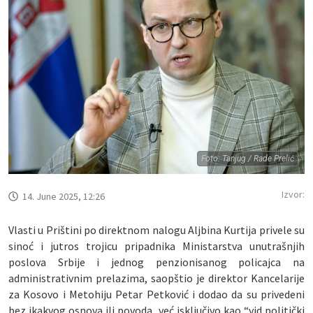
Foto: Tanjug / Rade Prelić
Izvor:
14. June 2025, 12:26
Vlasti u Prištini po direktnom nalogu Aljbina Kurtija privele su
sinoć i jutros trojicu pripadnika Ministarstva unutrašnjih
poslova Srbije i jednog penzionisanog policajca na
administrativnim prelazima, saopštio je direktor Kancelarije
za Kosovo i Metohiju Petar Petković i dodao da su privedeni
bez ikakvog osnova ili povoda, već isključivo kao “vid politički