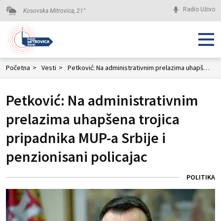
Radio Uživo
Kosovska Mitrovica,
21
°
Početna
>
Vesti
>
Petković: Na administrativnim prelazima uhapšena trojica pripadnika MUP-a Srbije i penzionisani policajac
Petković: Na administrativnim
prelazima uhapšena trojica
pripadnika MUP-a Srbije i
penzionisani policajac
POLITIKA