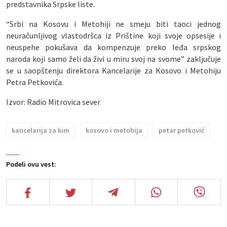
predstavnika Srpske liste.
“Srbi na Kosovu i Metohiji ne smeju biti taoci jednog
neuračunljivog vlastodršca iz Prištine koji svoje opsesije i
neuspehe pokušava da kompenzuje preko leđa srpskog
naroda koji samo želi da živi u miru svoj na svome” zaključuje
se u saopštenju direktora Kancelarije za Kosovo i Metohiju
Petra Petkovića.
Izvor: Radio Mitrovica sever
kancelarija za kim
kosovo i metohija
petar petković
Podeli ovu vest: