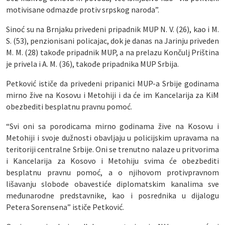
motivisane odmazde protiv srpskog naroda”.
Sinoć su na Brnjaku privedeni pripadnik MUP N. V. (26), kao i M.
S. (53), penzionisani policajac, dok je danas na Jarinju priveden
M. M. (28) takođe pripadnik MUP, a na prelazu Končulj Priština
je privela i A. M. (36), takođe pripadnika MUP Srbija.
Petković ističe da privedeni pripanici MUP-a Srbije godinama
mirno žive na Kosovu i Metohiji i da će im Kancelarija za KiM
obezbediti besplatnu pravnu pomoć.
“Svi oni sa porodicama mirno godinama žive na Kosovu i
Metohiji i svoje dužnosti obavljaju u policijskim upravama na
teritoriji centralne Srbije. Oni se trenutno nalaze u pritvorima
i Kancelarija za Kosovo i Metohiju svima će obezbediti
besplatnu pravnu pomoć, a o njihovom protivpravnom
lišavanju slobode obavestiće diplomatskim kanalima sve
međunarodne predstavnike, kao i posrednika u dijalogu
Petera Sorensena” ističe Petković.