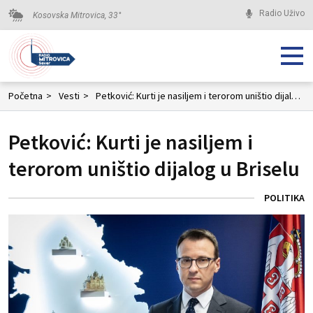
Radio Uživo
Kosovska Mitrovica,
33
°
Početna
>
Vesti
>
Petković: Kurti je nasiljem i terorom uništio dijalog u Briselu
Petković: Kurti je nasiljem i
terorom uništio dijalog u Briselu
POLITIKA