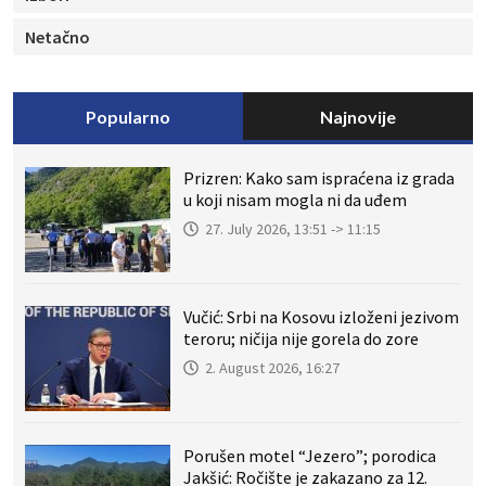
Netačno
Popularno
Najnovije
Prizren: Kako sam ispraćena iz grada
u koji nisam mogla ni da uđem
27. July 2026, 13:51 -> 11:15
Vučić: Srbi na Kosovu izloženi jezivom
teroru; ničija nije gorela do zore
2. August 2026, 16:27
Porušen motel “Jezero”; porodica
Jakšić: Ročište je zakazano za 12.