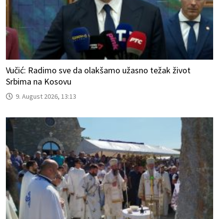
Vučić: Radimo sve da olakšamo užasno težak život
Srbima na Kosovu
9. August 2026, 13:13