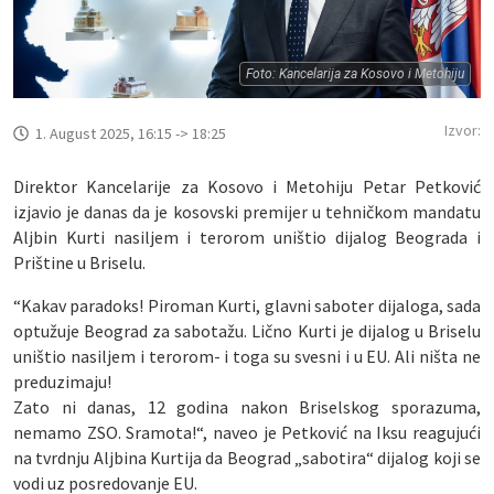
Foto: Kancelarija za Kosovo i Metohiju
Izvor:
1. August 2025, 16:15 -> 18:25
Direktor Kancelarije za Kosovo i Metohiju Petar Petković
izjavio je danas da je kosovski premijer u tehničkom mandatu
Aljbin Kurti nasiljem i terorom uništio dijalog Beograda i
Prištine u Briselu.
“Kakav paradoks! Piroman Kurti, glavni saboter dijaloga, sada
optužuje Beograd za sabotažu. Lično Kurti je dijalog u Briselu
uništio nasiljem i terorom- i toga su svesni i u EU. Ali ništa ne
preduzimaju!
Zato ni danas, 12 godina nakon Briselskog sporazuma,
nemamo ZSO. Sramota!“, naveo je Petković na Iksu reagujući
na tvrdnju Aljbina Kurtija da Beograd „sabotira“ dijalog koji se
vodi uz posredovanje EU.