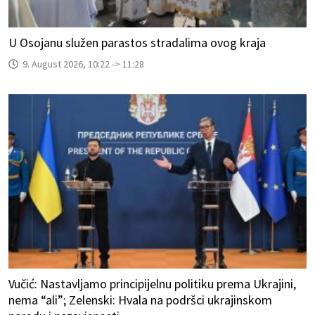
U Osojanu služen parastos stradalima ovog kraja
9. August 2026, 10:22 -> 11:28
Vučić: Nastavljamo principijelnu politiku prema Ukrajini,
nema “ali”; Zelenski: Hvala na podršci ukrajinskom