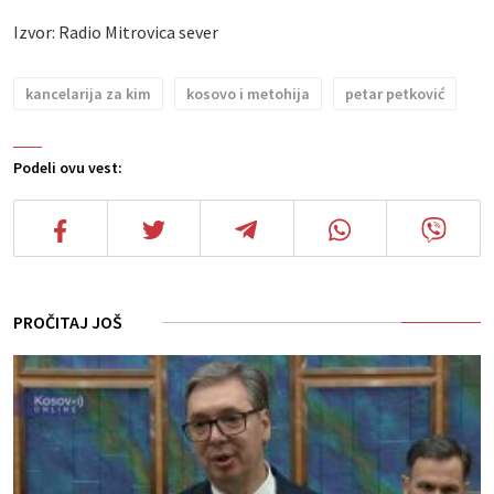
Izvor: Radio Mitrovica sever
kancelarija za kim
kosovo i metohija
petar petković
Podeli ovu vest:
PROČITAJ JOŠ