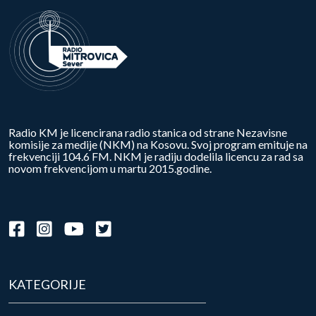
Radio KM je licencirana radio stanica od strane Nezavisne
komisije za medije (NKM) na Kosovu. Svoj program emituje na
frekvenciji 104.6 FM. NKM je radiju dodelila licencu za rad sa
novom frekvencijom u martu 2015.godine.
KATEGORIJE