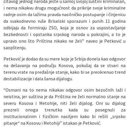
čitavog jednog naroda jeste u samoj svojoj suštini kriminalan,
i nema nikakvu drugu mogućnost da prikrije svoje kriminalne
radnje osim da lažima pravda nasilničko postupanje i činjenicu
da svakodnevno ruše Briselski sporazum i punih 11 godina
odbijaju da formiraju ZSO, koja je osnov za uspostavljanje
bezbednosti i opstanka srpskog naroda u pokrajini, a to je
upravo ono što Priština nikako ne želi” naveo je Petković u
saopštenju.
Petković je dodao da su mere koje je Srbija donela kao odgovor
na dešavanja na području Kosova, pokušaj da se stvari na
terenu vrate na pređašnje stanje, kako bi se preokrenuo trend
destabilizacije i dala šansa dijalogu.
“Osmani na to nema nikakav odgovor osim bezočnih laži i
neistina, jer suština je da Priština ne želi normalno stanje na
severu Kosova i Metohije, niti želi dijalog. Oni su dijalog
prezreli onoga trenutka kada su posegnuli za
institucionalnim i fizičkim nasiljem kako bi rešili „srpsko
pitanje“ na Kosovu i Metohiji” istakao je Petković.