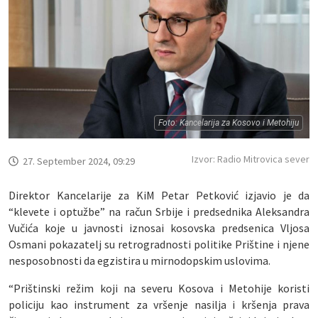
Foto: Kancelarija za Kosovo i Metohiju
Izvor: Radio Mitrovica sever
27. September 2024, 09:29
Direktor Kancelarije za KiM Petar Petković izjavio je da
“klevete i optužbe” na račun Srbije i predsednika Aleksandra
Vučića koje u javnosti iznosai kosovska predsenica Vljosa
Osmani pokazatelj su retrogradnosti politike Prištine i njene
nesposobnosti da egzistira u mirnodopskim uslovima.
“Prištinski režim koji na severu Kosova i Metohije koristi
policiju kao instrument za vršenje nasilja i kršenja prava