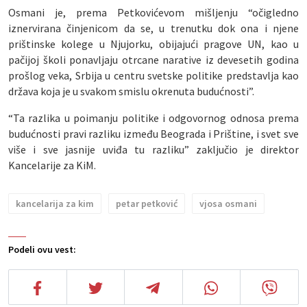
Osmani je, prema Petkovićevom mišljenju “očigledno
iznervirana činjenicom da se, u trenutku dok ona i njene
prištinske kolege u Njujorku, obijajući pragove UN, kao u
pačijoj školi ponavljaju otrcane narative iz devesetih godina
prošlog veka, Srbija u centru svetske politike predstavlja kao
država koja je u svakom smislu okrenuta budućnosti”.
“Ta razlika u poimanju politike i odgovornog odnosa prema
budućnosti pravi razliku između Beograda i Prištine, i svet sve
više i sve jasnije uviđa tu razliku” zaključio je direktor
Kancelarije za KiM.
kancelarija za kim
petar petković
vjosa osmani
Podeli ovu vest: