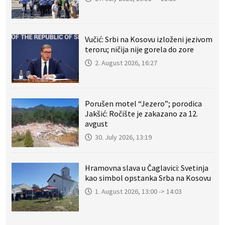
Vučić: Srbi na Kosovu izloženi jezivom
teroru; ničija nije gorela do zore
2. August 2026, 16:27
Porušen motel “Jezero”; porodica
Jakšić: Ročište je zakazano za 12.
avgust
30. July 2026, 13:19
Hramovna slava u Čaglavici: Svetinja
kao simbol opstanka Srba na Kosovu
1. August 2026, 13:00 -> 14:03