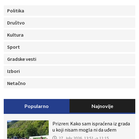
Politika
Društvo
Kultura
Sport
Gradske vesti
Izbori
Netačno
Popularno
Najnovije
Prizren: Kako sam ispraćena iz grada
u koji nisam mogla ni da uđem
27. July 2026, 13:51 -> 11:15