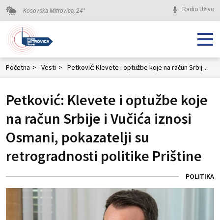
Radio Uživo
Kosovska Mitrovica,
24
°
Početna
>
Vesti
>
Petković: Klevete i optužbe koje na račun Srbije i Vučića iznosi Osmani, pokazatelji su retrogradnosti politike Prištine
Petković: Klevete i optužbe koje
na račun Srbije i Vučića iznosi
Osmani, pokazatelji su
retrogradnosti politike Prištine
POLITIKA