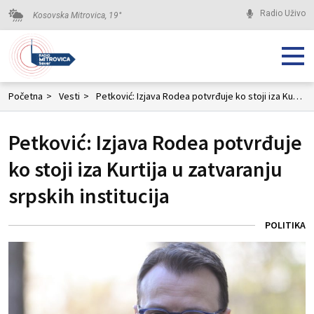
Radio Uživo
Kosovska Mitrovica,
19
°
Početna
>
Vesti
>
Petković: Izjava Rodea potvrđuje ko stoji iza Kurtija u zatvaranju srpskih institucija
Petković: Izjava Rodea potvrđuje
ko stoji iza Kurtija u zatvaranju
srpskih institucija
POLITIKA