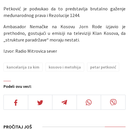
Petković je podvukao da to predstavlja brutalno gaženje
međunarodnog prava i Rezolucije 1244.
Ambasador Nemačke na Kosovu Jorn Rode izjavio je
prethodno, gostujući u emisiji na televiziji Klan Kosova, da
„strukture paradržave“ moraju nestati.
Izvor: Radio Mitrovica sever
kancelarija za kim
kosovo i metohija
petar petković
Podeli ovu vest:
PROČITAJ JOŠ