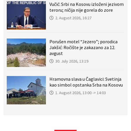
Vučić: Srbi na Kosovu izloženi jezivom
teroru; ničija nije gorela do zore
2. August 2026, 16:27
Porušen motel “Jezero”; porodica
Jakšić: Ročište je zakazano za 12.
avgust
30. July 2026, 13:19
Hramovna slava u Čaglavici: Svetinja
kao simbol opstanka Srba na Kosovu
1. August 2026, 13:00 -> 14:03