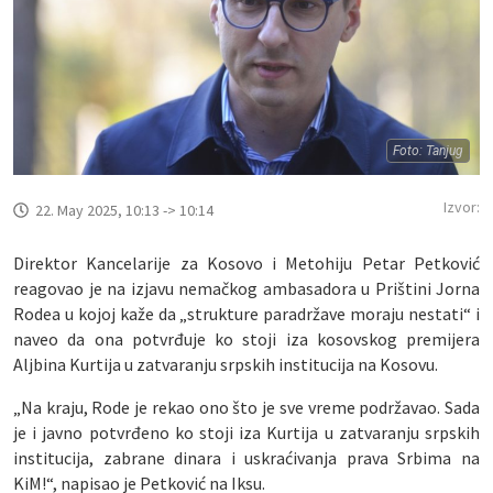
Foto: Tanjug
Izvor:
22. May 2025, 10:13 -> 10:14
Direktor Kancelarije za Kosovo i Metohiju Petar Petković
reagovao je na izjavu nemačkog ambasadora u Prištini Jorna
Rodea u kojoj kaže da „strukture paradržave moraju nestati“ i
naveo da ona potvrđuje ko stoji iza kosovskog premijera
Aljbina Kurtija u zatvaranju srpskih institucija na Kosovu.
„Na kraju, Rode je rekao ono što je sve vreme podržavao. Sada
je i javno potvrđeno ko stoji iza Kurtija u zatvaranju srpskih
institucija, zabrane dinara i uskraćivanja prava Srbima na
KiM!“, napisao je Petković na Iksu.