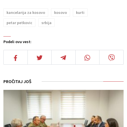
kancelarija za kosovo
kosovo
kurti
petar petkovic
srbija
Podeli ovu vest:
PROČITAJ JOŠ