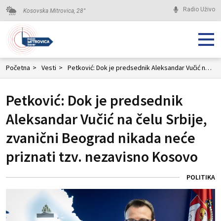
Radio Uživo
Kosovska Mitrovica,
28
°
Početna
>
Vesti
>
Petković: Dok je predsednik Aleksandar Vučić na čelu Srbije, zvanični Beograd nikada neće priznati tzv. nezavisno Kosovo
Petković: Dok je predsednik
Aleksandar Vučić na čelu Srbije,
zvanični Beograd nikada neće
priznati tzv. nezavisno Kosovo
POLITIKA