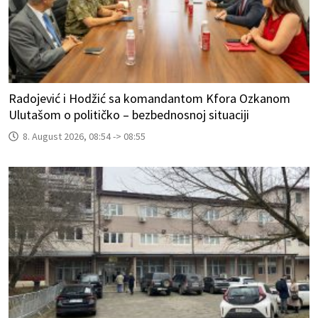
Radojević i Hodžić sa komandantom Kfora Ozkanom
Ulutašom o političko – bezbednosnoj situaciji
8. August 2026, 08:54 -> 08:55