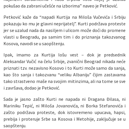
pokušao da zabrani učešće na izborima” naveo je Petković.
Petković kaže da “napadi Kurtija na Miloša Vučevića i Srbiju
pokazuju ko mu je glavni neprijatelj”. Kurti podržava proteste
jer se uzalud nada da nasiljem i ulicom može doći do promene
vlasti u Beogradu, pa samim tim i do priznanja takozvanog
Kosova, navodi se u saopštenju.
Ipak, imamo za Kurtija lošu vest – dok je predsednik
Aleksandar Vučić na čelu Srbije, zvanični Beograd nikada neće
priznati tzv. nezavisno Kosovo i to Kurti može samo da sanja,
kao što sanja i takozvanu “veliku Albaniju” čijim zastavama
tako strastveno maše na svojim mitinzima, ali na tome se sve
i završava, dodao je Petković.
Sada je jasno zašto Kurti ne napada ni Dragana Đilasa, ni
Mariniku Tepić, ni Miloša Jovanovića, ni Borka Stefanovića i
zašto podržava proteste, dok istovremeno upucava, hapsi,
prebija i proteruje Srbe sa Kosova i Metohije, zaključuje se u
saopštenju.