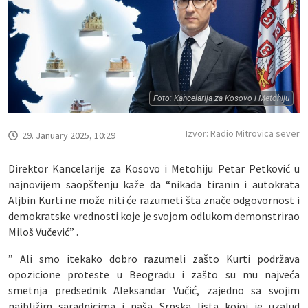
Foto: Kancelarija za Kosovo i Metohiju
Izvor: Radio Mitrovica sever
29. January 2025, 10:29
Direktor Kancelarije za Kosovo i Metohiju Petar Petković u
najnovijem saopštenju kaže da “nikada tiranin i autokrata
Aljbin Kurti ne može niti će razumeti šta znače odgovornost i
demokratske vrednosti koje je svojom odlukom demonstrirao
Miloš Vučević” .
” Ali smo itekako dobro razumeli zašto Kurti podržava
opozicione proteste u Beogradu i zašto su mu najveća
smetnja predsednik Aleksandar Vučić, zajedno sa svojim
najbližim saradnicima i naša Srpska lista kojoj je uzalud