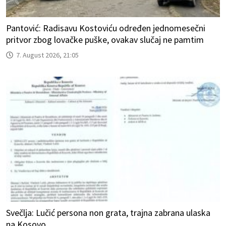
Pantović: Radisavu Kostoviću određen jednomesečni
pritvor zbog lovačke puške, ovakav slučaj ne pamtim
7. August 2026, 21:05
Svečlja: Lučić persona non grata, trajna zabrana ulaska
na Kosovo