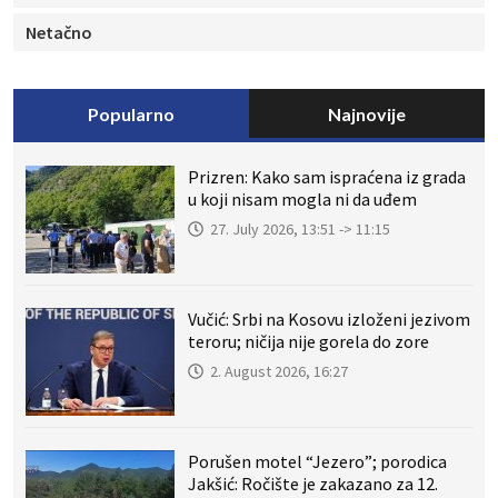
Netačno
Popularno
Najnovije
Prizren: Kako sam ispraćena iz grada
u koji nisam mogla ni da uđem
27. July 2026, 13:51 -> 11:15
Vučić: Srbi na Kosovu izloženi jezivom
teroru; ničija nije gorela do zore
2. August 2026, 16:27
Porušen motel “Jezero”; porodica
Jakšić: Ročište je zakazano za 12.