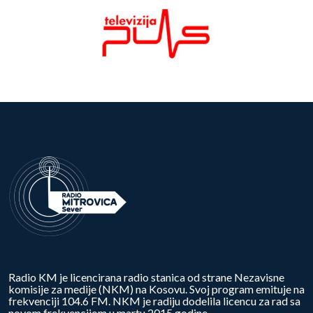
Radio KM je licencirana radio stanica od strane Nezavisne
komisije za medije (NKM) na Kosovu. Svoj program emituje na
frekvenciji 104.6 FM. NKM je radiju dodelila licencu za rad sa
novom frekvencijom u martu 2015.godine.