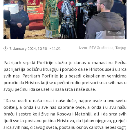
Foto: Kim
Izvor: RTV Gračanica, Tanjug
7. January 2024, 10:56 -> 11:21
Patrijarh srpski Porfirije služio je danas u manastiru Pećka
patrijaršija božićnu liturgiju i poručio da se Hristos useli u srca
svih nas. Patrijarh Porfirije je u besedi okupljenim vernicima
poručio da Hristos koji se u pećini rodio pretvori srca svih nas u
svoju pećinu i da se useli u naša srca i naše duše.
“Da se useli u naša srca i naše duše, najpre ovde u ovu svetu
obitelj, a onda i u sve nas sabrane ovde, a onda i u svu našu
braću i sestre koji žive na Kosovu i Metohiji, ali i da srca svih
ljudi sveta postanu pećina Hristova, da ljubav njegova, grejući
srca svih nas, čitavog sveta, postanu osnov carstva nebeskog”,