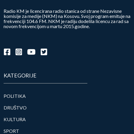
Radio KM je licencirana radio stanica od strane Nezavisne
komisije za medije (NKM) na Kosovu. Svoj program emituje na
frekvenciji 104.6 FM. NKM je radiju dodelila licencu za rad sa
novom frekvencijom u martu 2015.godine.
KATEGORIJE
POLITIKA
DRUŠTVO
KULTURA
SPORT