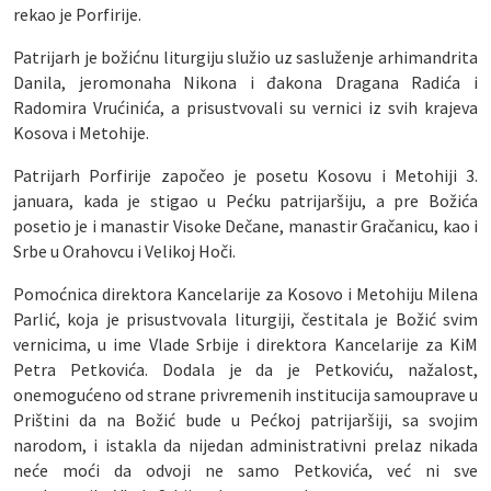
rekao je Porfirije.
Patrijarh je božićnu liturgiju služio uz sasluženje arhimandrita
Danila, jeromonaha Nikona i đakona Dragana Radića i
Radomira Vrućinića, a prisustvovali su vernici iz svih krajeva
Kosova i Metohije.
Patrijarh Porfirije započeo je posetu Kosovu i Metohiji 3.
januara, kada je stigao u Pećku patrijaršiju, a pre Božića
posetio je i manastir Visoke Dečane, manastir Gračanicu, kao i
Srbe u Orahovcu i Velikoj Hoči.
Pomoćnica direktora Kancelarije za Kosovo i Metohiju Milena
Parlić, koja je prisustvovala liturgiji, čestitala je Božić svim
vernicima, u ime Vlade Srbije i direktora Kancelarije za KiM
Petra Petkovića. Dodala je da je Petkoviću, nažalost,
onemogućeno od strane privremenih institucija samouprave u
Prištini da na Božić bude u Pećkoj patrijaršiji, sa svojim
narodom, i istakla da nijedan administrativni prelaz nikada
neće moći da odvoji ne samo Petkovića, već ni sve