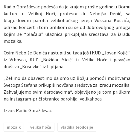
Radio Goraždevac podesća da je krajem prošle godine u Domu
kulture u Velikoj Hoči, profesor dr Nebojša Denić, sa
blagoslovom paroha velikohočkog jereja Vuksana Kostića,
održao koncert i tom prilikom su se od dobrovoljnog priloga
kojim se “plaćala” ulaznica prikupljala sredstava za izradu
mozaika.
Osim Nebojše Denića nastupili su tada još i KUD „Jovan Kojić,“
iz Vrbovca, KUD „Božidar Micić“ iz Velike Hoče i pevačko
društvo „Kosovke“ iz Lipljana.
„Želimo da obavestimo da smo uz Božju pomoć i molitvama
Svetoga Stefana prikupili novčana sredstva za izradu mozaika.
Zahvaljujemo svim darodavcima“, objavljeno je tom prilikom
na instagram-priči stranice parohija_velikahoca.
Izvor: Radio Goraždevac
mozaik
velika hoča
vladika teodosije