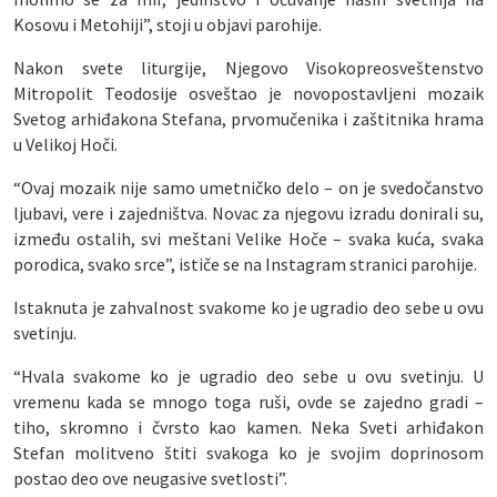
Kosovu i Metohiji”, stoji u objavi parohije.
Nakon svete liturgije, Njegovo Visokopreosveštenstvo
Mitropolit Teodosije osveštao je novopostavljeni mozaik
Svetog arhiđakona Stefana, prvomučenika i zaštitnika hrama
u Velikoj Hoči.
“Ovaj mozaik nije samo umetničko delo – on je svedočanstvo
ljubavi, vere i zajedništva. Novac za njegovu izradu donirali su,
između ostalih, svi meštani Velike Hoče – svaka kuća, svaka
porodica, svako srce”, ističe se na Instagram stranici parohije.
Istaknuta je zahvalnost svakome ko je ugradio deo sebe u ovu
svetinju.
“Hvala svakome ko je ugradio deo sebe u ovu svetinju. U
vremenu kada se mnogo toga ruši, ovde se zajedno gradi –
tiho, skromno i čvrsto kao kamen. Neka Sveti arhiđakon
Stefan molitveno štiti svakoga ko je svojim doprinosom
postao deo ove neugasive svetlosti”.