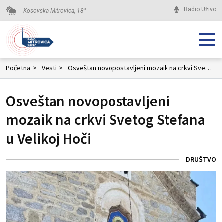
Radio Uživo
Kosovska Mitrovica,
18
°
Početna
>
Vesti
>
Osveštan novopostavljeni mozaik na crkvi Svetog Stefana u Velikoj Hoči
Osveštan novopostavljeni
mozaik na crkvi Svetog Stefana
u Velikoj Hoči
DRUŠTVO