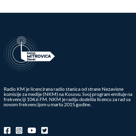
Radio KM je licencirana radio stanica od strane Nezavisne
komisije za medije (NKM) na Kosovu. Svoj program emituje na
frekvenciji 104.6 FM. NKM je radiju dodelila licencu za rad sa
novom frekvencijom u martu 2015.godine.