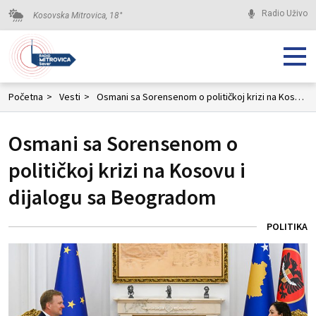
Radio Uživo
Kosovska Mitrovica,
18
°
Početna
>
Vesti
>
Osmani sa Sorensenom o političkoj krizi na Kosovu i dijalogu sa Beogradom
Osmani sa Sorensenom o
političkoj krizi na Kosovu i
dijalogu sa Beogradom
POLITIKA