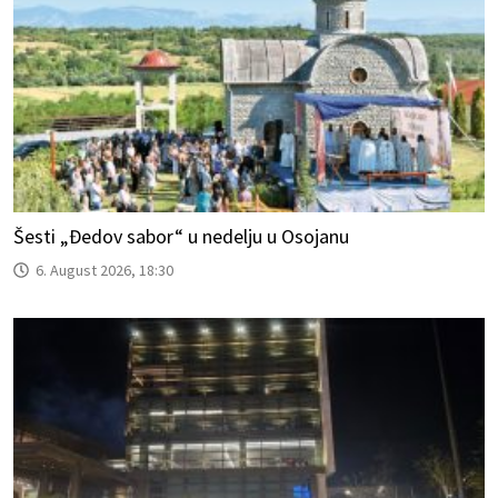
Šesti „Đedov sabor“ u nedelju u Osojanu
6. August 2026, 18:30