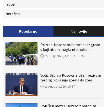
Izbori
Netačno
Popularno
Najnovije
Prizren: Kako sam ispraćena iz grada
u koji nisam mogla ni da uđem
27. July 2026, 13:51 -> 11:15
Vučić: Srbi na Kosovu izloženi jezivom
teroru; ničija nije gorela do zore
2. August 2026, 16:27
Porušen motel “Jezero”; porodica