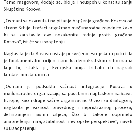
Tema razgovora, dodaje se, bio je i neuspeh u konstituisanju
Skupštine Kosova.
„Osmani se osvrnula i na pitanje hapšenja građana Kosova od
strane Srbije, tražeći angažman međunarodne zajednice kako
bi se zaustavile ove nezakonite radnje protiv građana
Kosova“, ističe se u saoptenju.
Naglasila je da Kosovo ostaje posvećeno evropskom putu i da
je fundamentalno orijentisano ka demokratskim reformama
koje bi, istakla je, Evropska unija trebalo da nagradi
konkretnim koracima.
„Osmani je podvukla važnost integracije Kosova u
međunarodne organizacije, sa posebnim naglaskom na Savet
Evrope, kao i druge važne organizacije. U vezi sa dijalogom,
naglasila je važnost pravednog i nepristrasnog procesa,
definisanjem jasnih ciljeva, što bi takođe doprinelo
unapređenju mira, stabilnosti i evropske perspektive“, naveli
su u saopštenju.