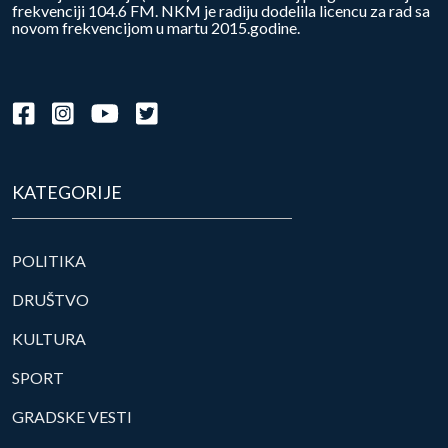
frekvenciji 104.6 FM. NKM je radiju dodelila licencu za rad sa
novom frekvencijom u martu 2015.godine.
KATEGORIJE
POLITIKA
DRUŠTVO
KULTURA
SPORT
GRADSKE VESTI