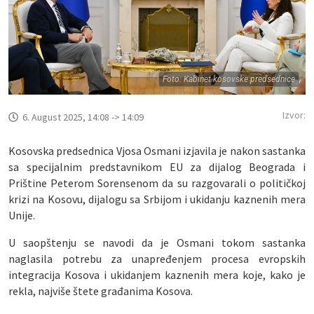
Foto: Kabinet kosovske predsednice
Izvor:
6. August 2025, 14:08 -> 14:09
Kosovska predsednica Vjosa Osmani izjavila je nakon sastanka
sa specijalnim predstavnikom EU za dijalog Beograda i
Prištine Peterom Sorensenom da su razgovarali o političkoj
krizi na Kosovu, dijalogu sa Srbijom i ukidanju kaznenih mera
Unije.
U saopštenju se navodi da je Osmani tokom sastanka
naglasila potrebu za unapređenjem procesa evropskih
integracija Kosova i ukidanjem kaznenih mera koje, kako je
rekla, najviše štete građanima Kosova.