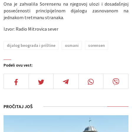
Ona je zahvalila Sorensenu na njegovoj ulozi i dosadašnjoj
posvećenosti principijelnom dijalogu zasnovanom na
jednakom tretmanu stranaka.
Izvor: Radio Mitrovica sever
dijalog beograda i prištine
osmani
sorensen
Podeli ovu vest:
PROČITAJ JOŠ