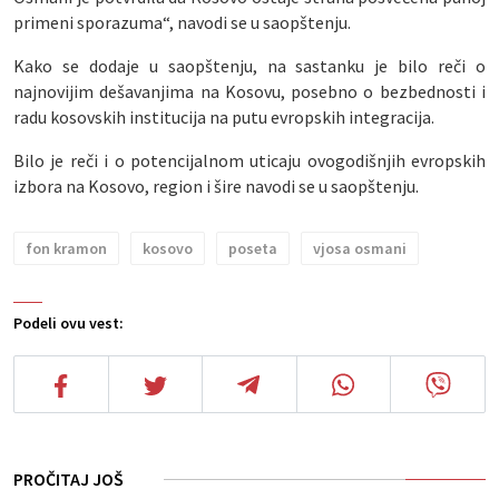
primeni sporazuma“, navodi se u saopštenju.
Kako se dodaje u saopštenju, na sastanku je bilo reči o
najnovijim dešavanjima na Kosovu, posebno o bezbednosti i
radu kosovskih institucija na putu evropskih integracija.
Bilo je reči i o potencijalnom uticaju ovogodišnjih evropskih
izbora na Kosovo, region i šire navodi se u saopštenju.
fon kramon
kosovo
poseta
vjosa osmani
Podeli ovu vest:
PROČITAJ JOŠ