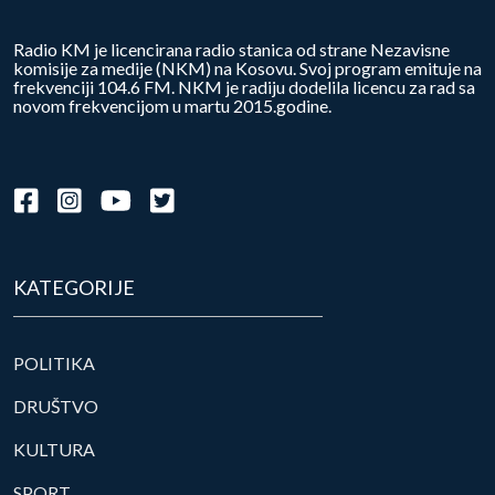
Radio KM je licencirana radio stanica od strane Nezavisne
komisije za medije (NKM) na Kosovu. Svoj program emituje na
frekvenciji 104.6 FM. NKM je radiju dodelila licencu za rad sa
novom frekvencijom u martu 2015.godine.
KATEGORIJE
POLITIKA
DRUŠTVO
KULTURA
SPORT