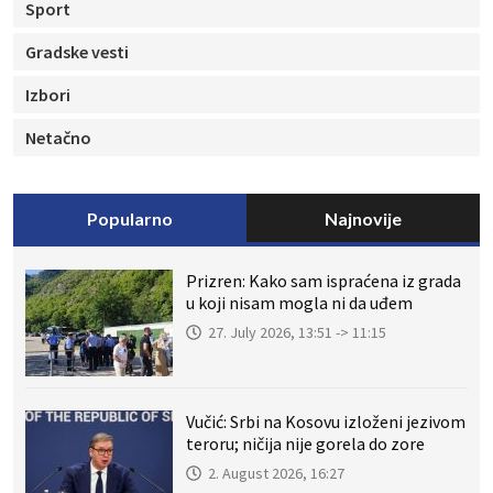
Sport
Gradske vesti
Izbori
Netačno
Popularno
Najnovije
Prizren: Kako sam ispraćena iz grada
u koji nisam mogla ni da uđem
27. July 2026, 13:51 -> 11:15
Vučić: Srbi na Kosovu izloženi jezivom
teroru; ničija nije gorela do zore
2. August 2026, 16:27