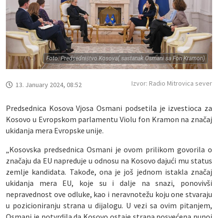
Foto: Predsedništvo Kosova( sastanak Osmani sa Fon Kramon)
Izvor: Radio Mitrovica sever
13. January 2024, 08:52
Predsednica Kosova Vjosa Osmani podsetila je izvestioca za
Kosovo u Evropskom parlamentu Violu fon Kramon na značaj
ukidanja mera Evropske unije.
„Kosovska predsednica Osmani je ovom prilikom govorila o
značaju da EU napreduje u odnosu na Kosovo dajući mu status
zemlje kandidata. Takođe, ona je još jednom istakla značaj
ukidanja mera EU, koje su i dalje na snazi, ponovivši
nepravednost ove odluke, kao i neravnotežu koju one stvaraju
u pozicioniranju strana u dijalogu. U vezi sa ovim pitanjem,
Osmani je potvrdila da Kosovo ostaje strana posvećena punoj