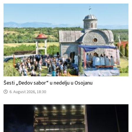
Šesti „Đedov sabor“ u nedelju u Osojanu
6. August 2026, 18:30