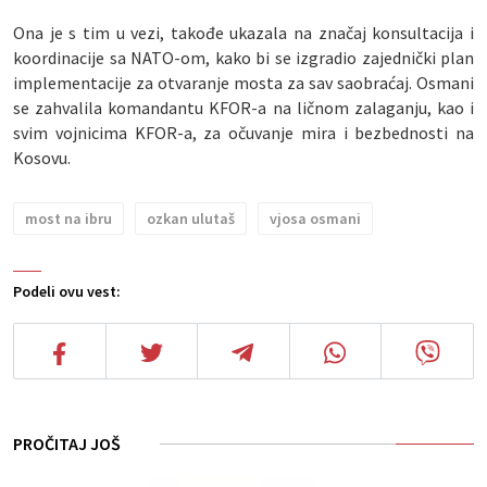
Ona je s tim u vezi, takođe ukazala na značaj konsultacija i
koordinacije sa NATO-om, kako bi se izgradio zajednički plan
implementacije za otvaranje mosta za sav saobraćaj. Osmani
se zahvalila komandantu KFOR-a na ličnom zalaganju, kao i
svim vojnicima KFOR-a, za očuvanje mira i bezbednosti na
Kosovu.
most na ibru
ozkan ulutaš
vjosa osmani
Podeli ovu vest:
PROČITAJ JOŠ