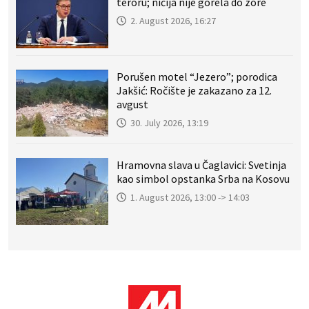
teroru; ničija nije gorela do zore
2. August 2026, 16:27
Porušen motel “Jezero”; porodica
Jakšić: Ročište je zakazano za 12.
avgust
30. July 2026, 13:19
Hramovna slava u Čaglavici: Svetinja
kao simbol opstanka Srba na Kosovu
1. August 2026, 13:00 -> 14:03