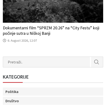
Dokumentarni film “SPRZM 20.26” na “City Festu” koji
počinje sutra u Niškoj Banji
6. August 2026, 12:07
Search
KATEGORIJE
Politika
Društvo