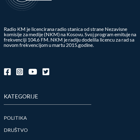
Radio KM je licencirana radio stanica od strane Nezavisne
komisije za medije (NKM) na Kosovu. Svoj program emituje na
frekvenciji 104.6 FM. NKM je radiju dodelila licencu za rad sa
novom frekvencijom u martu 2015.godine.
KATEGORIJE
POLITIKA
DRUŠTVO