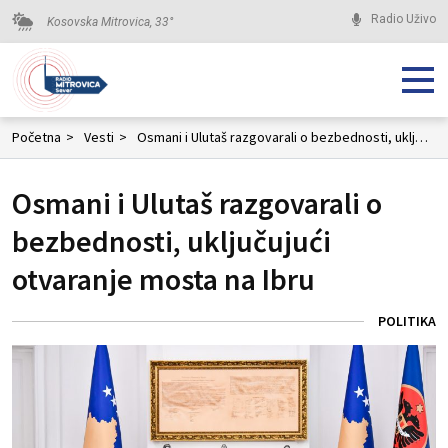
Radio Uživo
Kosovska Mitrovica,
33
°
Početna
>
Vesti
>
Osmani i Ulutaš razgovarali o bezbednosti, uključujući otvaranje mosta na Ibru
Osmani i Ulutaš razgovarali o
bezbednosti, uključujući
otvaranje mosta na Ibru
POLITIKA