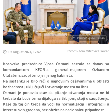
Foto: Kabinet Vjose Osmani
Izvor: Radio Mitrovica sever
19. August 2024, 12:52
Kosovska predsednica Vjosa Osmani sastala se danas sa
komandantom KFOR-a general-majorem Ozkanom
Ulutašem, saopšteno je njenog kabineta.
Na sastanku je bilo reči o najnovijim dešavanjima u oblasti
bezbednosti, uključujući i otvaranje mosta na Ibru.
Osmani je ponovila stav da pitanje otvaranja mosta ne bi
trebalo da bude tema dijaloga sa Srbijom, stoji u saopštenju.
Kaže da taj čin treba da vodi ka normalizaciji i integraciji u
interesu svih građana, bez obzira na nacionalnu pripadnost.