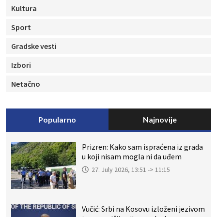
Kultura
Sport
Gradske vesti
Izbori
Netačno
Popularno
Najnovije
Prizren: Kako sam ispraćena iz grada
u koji nisam mogla ni da uđem
27. July 2026, 13:51 -> 11:15
Vučić: Srbi na Kosovu izloženi jezivom