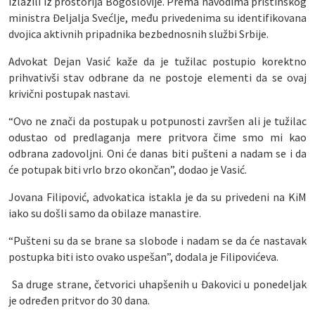
izlazili iz prostorija Bogoslovije. Prema navodima prištinskog
ministra Đeljalja Svećlje, među privedenima su identifikovana
dvojica aktivnih pripadnika bezbednosnih službi Srbije.
Advokat Dejan Vasić kaže da je tužilac postupio korektno
prihvativši stav odbrane da ne postoje elementi da se ovaj
krivični postupak nastavi.
“Ovo ne znači da postupak u potpunosti završen ali je tužilac
odustao od predlaganja mere pritvora čime smo mi kao
odbrana zadovoljni. Oni će danas biti pušteni a nadam se i da
će potupak biti vrlo brzo okončan”, dodao je Vasić.
Jovana Filipović, advokatica istakla je da su privedeni na KiM
iako su došli samo da obilaze manastire.
“Pušteni su da se brane sa slobode i nadam se da će nastavak
postupka biti isto ovako uspešan”, dodala je Filipovićeva.
Sa druge strane, četvorici uhapšenih u Đakovici u ponedeljak
je određen pritvor do 30 dana.