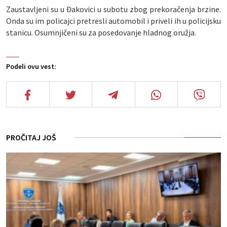
Zaustavljeni su u Đakovici u subotu zbog prekoračenja brzine.
Onda su im policajci pretresli automobil i priveli ih u policijsku
stanicu. Osumnjičeni su za posedovanje hladnog oružja.
Podeli ovu vest:
PROČITAJ JOŠ