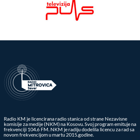
Radio KM je licencirana radio stanica od strane Nezavisne
komisije za medije (NKM) na Kosovu. Svoj program emituje na
frekvenciji 104.6 FM. NKM je radiju dodelila licencu za rad sa
novom frekvencijom u martu 2015.godine.