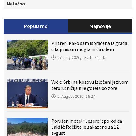
Netačno
Popularno
Najnovije
Prizren: Kako sam ispraćena iz grada
u koji nisam mogla ni da uđem
27. July 2026, 13:51 -> 11:15
Vučić: Srbi na Kosovu izloženi jezivom
teroru; ničija nije gorela do zore
2. August 2026, 16:27
Porušen motel “Jezero”; porodica
Jakšić: Ročište je zakazano za 12.
avgust