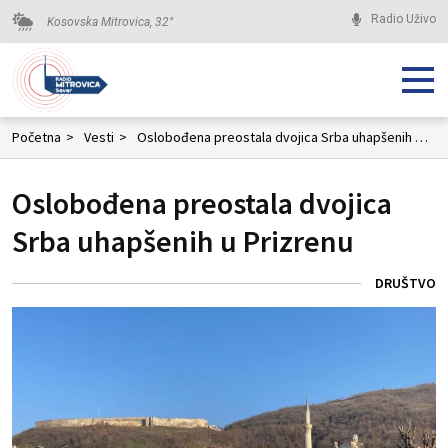
Radio Uživo
Kosovska Mitrovica,
32
°
Početna
>
Vesti
>
Oslobođena preostala dvojica Srba uhapšenih u Prizrenu
Oslobođena preostala dvojica
Srba uhapšenih u Prizrenu
DRUŠTVO