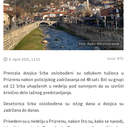
Foto: Radio Mitrovica sever
Izvor: RTS
8. April 2025, 13:15
Prestala dvojica Srba oslobođeni su odlukom tužioca u
Prizrenu nakon policijskog zadržavanja od 48 sati. Bili su grupi
od 12 Srba uhapšenih u nedelju pod sumnjom da su izvršili
krivično delo lažnog predstavljanja.
Desetorica Srba oslobođena su istog dana a dvojica su
zadržana do danas.
Privedeni su u nedelju u Prizrenu, nakon što su, kako se navodi,