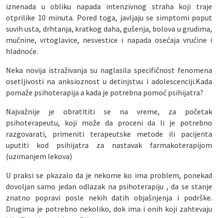
iznenada u obliku napada intenzivnog straha koji traje
otprilike 10 minuta. Pored toga, javljaju se simptomi poput
suvih usta, drhtanja, kratkog daha, gušenja, bolova u grudima,
mučnine, vrtoglavice, nesvestice i napada osećaja vrućine i
hladnoće.
Neka novija istraživanja su naglasila specifičnost fenomena
osetljivosti na anksioznost u detinjstvu i adolescenciji.Kada
pomaže psihoterapija a kada je potrebna pomoć psihijatra?
Najvažnije je obratititi se na vreme, za početak
psihoterapeutu, koji može da proceni da li je potrebno
razgovarati, primeniti terapeutske metode ili pacijenta
uputiti kod psihijatra za nastavak farmakoterapijom
(uzimanjem lekova)
U praksi se pkazalo da je nekome ko ima problem, ponekad
dovoljan samo jedan odlazak na psihoterapiju , da se stanje
znatno popravi posle nekih datih objašnjenja i podrške.
Drugima je potrebno nekoliko, dok ima i onih koji zahtevaju