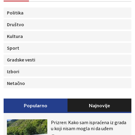
Politika
Društvo
Kultura
Sport
Gradske vesti
Izbori
Netačno
Popularno
Najnovije
Prizren: Kako sam ispraćena iz grada
u koji nisam mogla ni da uđem