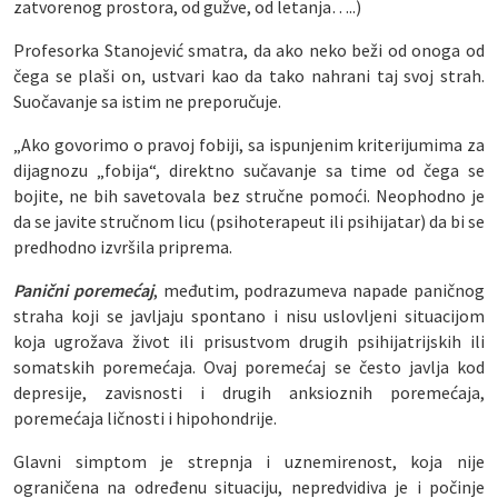
zatvorenog prostora, od gužve, od letanja…..)
Profesorka Stanojević smatra, da ako neko beži od onoga od
čega se plaši on, ustvari kao da tako nahrani taj svoj strah.
Suočavanje sa istim ne preporučuje.
„Ako govorimo o pravoj fobiji, sa ispunjenim kriterijumima za
dijagnozu „fobija“, direktno sučavanje sa time od čega se
bojite, ne bih savetovala bez stručne pomoći. Neophodno je
da se javite stručnom licu (psihoterapeut ili psihijatar) da bi se
predhodno izvršila priprema.
Panični poremećaj
, međutim, podrazumeva napade paničnog
straha koji se javljaju spontano i nisu uslovljeni situacijom
koja ugrožava život ili prisustvom drugih psihijatrijskih ili
somatskih poremećaja. Ovaj poremećaj se često javlja kod
depresije, zavisnosti i drugih anksioznih poremećaja,
poremećaja ličnosti i hipohondrije.
Glavni simptom je strepnja i uznemirenost, koja nije
ograničena na određenu situaciju, nepredvidiva je i počinje