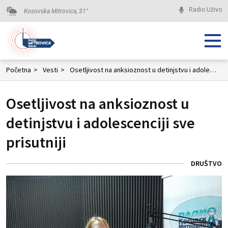
Radio Uživo
Kosovska Mitrovica,
31
°
Početna
>
Vesti
>
Osetljivost na anksioznost u detinjstvu i adolescenciji sve prisutniji
Osetljivost na anksioznost u
detinjstvu i adolescenciji sve
prisutniji
DRUŠTVO