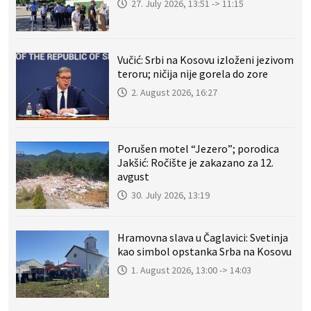
27. July 2026, 13:51 -> 11:15
Vučić: Srbi na Kosovu izloženi jezivom
teroru; ničija nije gorela do zore
2. August 2026, 16:27
Porušen motel “Jezero”; porodica
Jakšić: Ročište je zakazano za 12.
avgust
30. July 2026, 13:19
Hramovna slava u Čaglavici: Svetinja
kao simbol opstanka Srba na Kosovu
1. August 2026, 13:00 -> 14:03