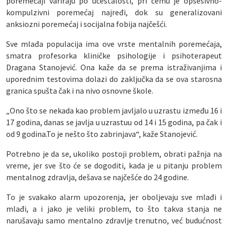
poremećaji variraju po učestalosti, pri čemu je opsesivno-
kompulzivni poremećaj najređi, dok su generalizovani
anksiozni poremećaj i socijalna fobija najčešći.
Sve mlađa populacija ima ove vrste mentalnih poremećaja,
smatra profesorka kliničke psihologije i psihoterapeut
Dragana Stanojević. Ona kaže da se prema istraživanjima i
uporednim testovima dolazi do zaključka da se ova starosna
granica spušta čak i na nivo osnovne škole.
„Ono što se nekada kao problem javljalo u uzrastu između 16 i
17 godina, danas se javlja u uzrastuu od 14 i 15 godina, pa čak i
od 9 godina.To je nešto što zabrinjava“, kaže Stanojević.
Potrebno je da se, ukoliko postoji problem, obrati pažnja na
vreme, jer sve što će se dogoditi, kada je u pitanju problem
mentalnog zdravlja, dešava se najčešće do 24 godine.
To je svakako alarm upozorenja, jer oboljevaju sve mlađi i
mlađi, a i jako je veliki problem, to što takva stanja ne
narušavaju samo mentalno zdravlje trenutno, već budućnost