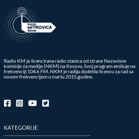
Radio KM je licencirana radio stanica od strane Nezavisne
komisije za medije (NKM) na Kosovu. Svoj program emituje na
frekvenciji 104.6 FM. NKM je radiju dodelila licencu za rad sa
novom frekvencijom u martu 2015.godine.
KATEGORIJE