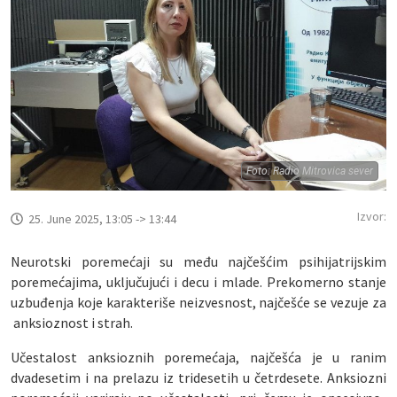
Foto: Radio Mitrovica sever
Izvor:
25. June 2025, 13:05 -> 13:44
Neurotski poremećaji su među najčešćim psihijatrijskim
poremećajima, uključujući i decu i mlade. Prekomerno stanje
uzbuđenja koje karakteriše neizvesnost, najčešće se vezuje za
anksioznost i strah.
Učestalost anksioznih poremećaja, najčešća je u ranim
dvadesetim i na prelazu iz tridesetih u četrdesete. Anksiozni