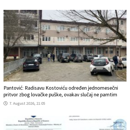
Pantović: Radisavu Kostoviću određen jednomesečni
pritvor zbog lovačke puške, ovakav slučaj ne pamtim
7. August 2026, 21:05