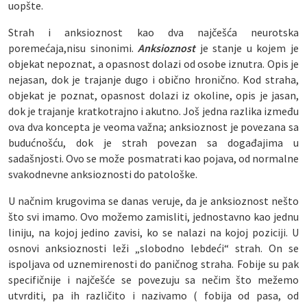
uopšte.
Strah i anksioznost kao dva najčešća neurotska
poremećaja,nisu sinonimi.
Anksioznost
je stanje u kojem je
objekat nepoznat, a opasnost dolazi od osobe iznutra. Opis je
nejasan, dok je trajanje dugo i obično hronično. Kod straha,
objekat je poznat, opasnost dolazi iz okoline, opis je jasan,
dok je trajanje kratkotrajno i akutno. Još jedna razlika između
ova dva koncepta je veoma važna; anksioznost je povezana sa
budućnošću, dok je strah povezan sa događajima u
sadašnjosti. Ovo se može posmatrati kao pojava, od normalne
svakodnevne anksioznosti do patološke.
U načnim krugovima se danas veruje, da je anksioznost nešto
što svi imamo. Ovo možemo zamisliti, jednostavno kao jednu
liniju, na kojoj jedino zavisi, ko se nalazi na kojoj poziciji. U
osnovi anksioznosti leži „slobodno lebdeći“ strah. On se
ispoljava od uznemirenosti do paničnog straha. Fobije su pak
specifičnije i najčešće se povezuju sa nečim što mežemo
utvrditi, pa ih različito i nazivamo ( fobija od pasa, od