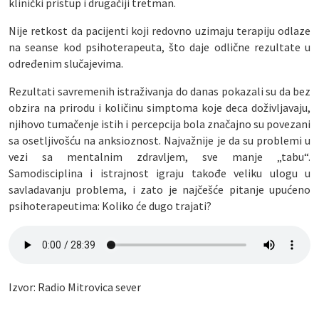
klinički pristup i drugačiji tretman.
Nije retkost da pacijenti koji redovno uzimaju terapiju odlaze
na seanse kod psihoterapeuta, što daje odlične rezultate u
određenim slučajevima.
Rezultati savremenih istraživanja do danas pokazali su da bez
obzira na prirodu i količinu simptoma koje deca doživljavaju,
njihovo tumačenje istih i percepcija bola značajno su povezani
sa osetljivošću na anksioznost. Najvažnije je da su problemi u
vezi sa mentalnim zdravljem, sve manje „tabu“.
Samodisciplina i istrajnost igraju takođe veliku ulogu u
savladavanju problema, i zato je najčešće pitanje upućeno
psihoterapeutima: Koliko će dugo trajati?
Izvor: Radio Mitrovica sever