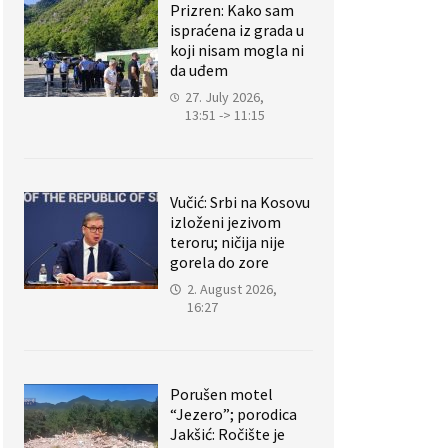
Prizren: Kako sam
ispraćena iz grada u
koji nisam mogla ni
da uđem
27. July 2026,
13:51 -> 11:15
Vučić: Srbi na Kosovu
izloženi jezivom
teroru; ničija nije
gorela do zore
2. August 2026,
16:27
Porušen motel
“Jezero”; porodica
Jakšić: Ročište je