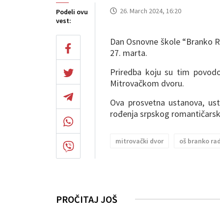
26. March 2024, 16:20
Podeli ovu
vest:
Dan Osnovne škole “Branko Ra
27. marta.
Priredba koju su tim povodom
Mitrovačkom dvoru.
Ova prosvetna ustanova, us
rođenja srpskog romantičarsko
mitrovački dvor
oš branko rad
PROČITAJ JOŠ