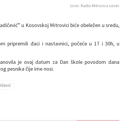
Izvor: Radio Mitrovica sever
dičević” u Kosovskoj Mitrovici biće obeležen u sredu,
 pripremili đaci i nastavnici, počeće u 17 i 30h, u
tanovila je ovaj datum za Dan škole povodom dana
g pesnika čije ime nosi.
ičević