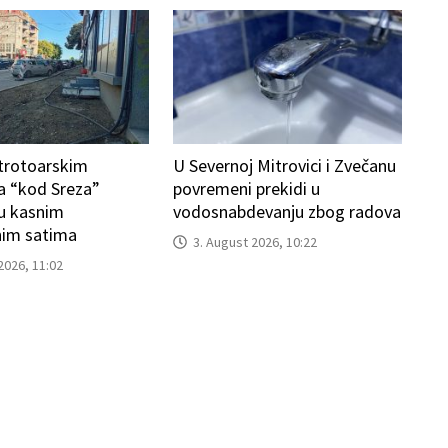
trotoarskim
U Severnoj Mitrovici i Zvečanu
a “kod Sreza”
povremeni prekidi u
u kasnim
vodosnabdevanju zbog radova
im satima
3. August 2026, 10:22
2026, 11:02