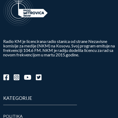
Radio KM je licencirana radio stanica od strane Nezavisne
komisije za medije (NKM) na Kosovu. Svoj program emituje na
frekvenciji 104.6 FM. NKM je radiju dodelila licencu za rad sa
novom frekvencijom u martu 2015.godine.
KATEGORIJE
POLITIKA