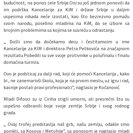
budućnost, na ponos cele Srbije.Oni su još jednom ponovili da
im podrška Kancelarije za KiM i države Srbije u daljim
uspesima nikada neće izostati, kao što bezrezvno pomažu
svom narodu, posebno mladima na KiM, da se izbore sa
brojnim problemima sa kojima se susreću u odrastanju.
,, Došli smo da dočekamo decu i čestitamoim u ime
Kancelarije za KIM i direktora Petra Petkovića na značajnom
rezultatu.Pobedili su sve svoje protivnike u polufinalu i finalu
domaćina turnira.
Ovo je podsticaj za dalji rad, koji će pomoći Kancelarija , kako
bi , ne zanemarivši školu, koja je na prvom mestu, uz igru i rad,
kasnije postali pravi profesionalci”, naglasio je Kočanović.
Mladi Difovci su iz Ciriha stigli umorni, ali presrećni što su
uspešno odbranili boje svoje zemlje Srbije i svog rodnog
grada.
,, Ovaj trofej predstavlja naš grb, našu zemlju, odakle smo
ponikli, sa Kosova i Metohije”, sa ponosom je naglasio mladi