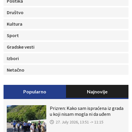
Politika
Društvo
Kultura
Sport
Gradske vesti
Izbori
Netačno
Popularno
Najnovije
Prizren: Kako sam ispraćena iz grada
u koji nisam mogla ni da uđem
27. July 2026, 13:51 -> 11:15