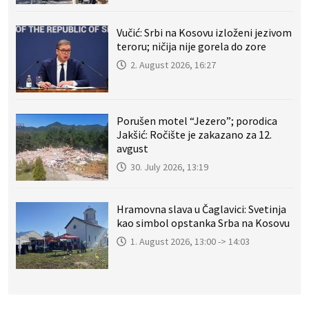
Vučić: Srbi na Kosovu izloženi jezivom
teroru; ničija nije gorela do zore
2. August 2026, 16:27
Porušen motel “Jezero”; porodica
Jakšić: Ročište je zakazano za 12.
avgust
30. July 2026, 13:19
Hramovna slava u Čaglavici: Svetinja
kao simbol opstanka Srba na Kosovu
1. August 2026, 13:00 -> 14:03