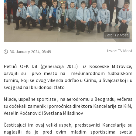
Foto: TV Most
Izvor: TV Most
30. January 2024, 08:49
Petlići OFK Dif (generacija 2011) iz Kosovske Mitrovice,
osvojili su prvo mesto na međunarodnom fudbalskom
turniru, koji se ovog vikenda održao u Cirihu, u Švajcarskoj i u
svoj grad na Ibru donosi zlato.
Mlade, uspešne sportiste , na aerodromu u Beogradu, večeras
su dočekali zamenik i pomoćnica direktora Kancelarije za KiM,
Veselin Kočanović i Svetlana Miladinov.
Čestitajući im ovaj veliki uspeh, predstavnici Kancelarije su
naglasili da je pred ovim mladim sportistima svetla