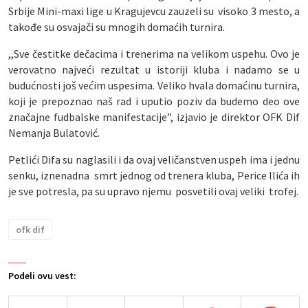
Srbije Mini-maxi lige u Kragujevcu zauzeli su visoko 3 mesto, a
takođe su osvajači su mnogih domaćih turnira.
,,Sve čestitke dečacima i trenerima na velikom uspehu. Ovo je
verovatno najveći rezultat u istoriji kluba i nadamo se u
budućnosti još većim uspesima. Veliko hvala domaćinu turnira,
koji je prepoznao naš rad i uputio poziv da budemo deo ove
značajne fudbalske manifestacije”, izjavio je direktor OFK Dif
Nemanja Bulatović.
Petlići Difa su naglasili i da ovaj veličanstven uspeh ima i jednu
senku, iznenadna smrt jednog od trenera kluba, Perice Ilića ih
je sve potresla, pa su upravo njemu posvetili ovaj veliki trofej.
ofk dif
Podeli ovu vest: