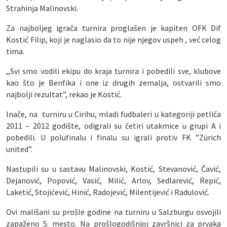
Strahinja Malinovski.
Za najboljeg igrača turnira proglašen je kapiten OFK Dif
Kostić Filip, koji je naglasio da to nije njegov uspeh , već celog
tima.
,,Svi smo vodili ekipu do kraja turnira i pobedili sve, klubove
kao što je Benfika i one iz drugih zemalja, ostvarili smo
najbolji rezultat”, rekao je Kostić.
Inače, na turniru u Cirihu, mladi fudbaleri u kategoriji petlića
2011 – 2012 godište, odigrali su četiri utakmice u grupi A i
pobedili. U polufinalu i finalu su igrali protiv FK ”Zürich
united”.
Nastupili su u sastavu Malinovski, Kostić, Stevanović, Čavić,
Dejanović, Popović, Vasić, Milić, Arlov, Sedlarević, Repić,
Laketić, Stojićević, Hinić, Radojević, Milentijević i Radulović.
Ovi mališani su prošle godine na turniru u Salzburgu osvojili
zapaženo 5. mesto. Na prošlogodišnjoj završnici za prvaka