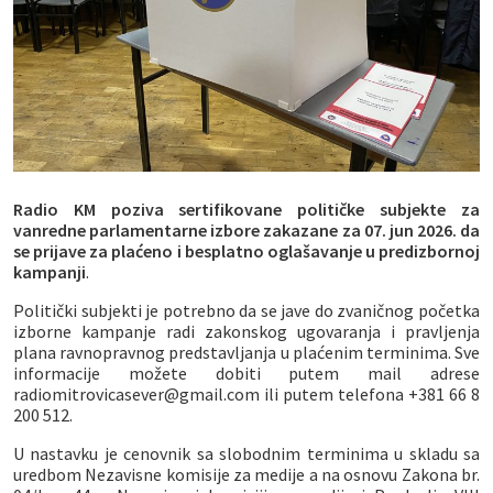
Radio KM poziva sertifikovane političke subjekte za
vanredne parlamentarne izbore zakazane za 07. jun 2026. da
se prijave za plaćeno i besplatno oglašavanje u predizbornoj
kampanji
.
Politički subjekti je potrebno da se jave do zvaničnog početka
izborne kampanje radi zakonskog ugovaranja i pravljenja
plana ravnopravnog predstavljanja u plaćenim terminima. Sve
informacije možete dobiti putem mail adrese
radiomitrovicasever@gmail.com ili putem telefona +381 66 8
200 512.
U nastavku je cenovnik sa slobodnim terminima u skladu sa
uredbom Nezavisne komisije za medije a na osnovu Zakona br.