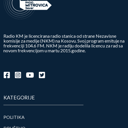
Radio KM je licencirana radio stanica od strane Nezavisne
komisije za medije (NKM) na Kosovu. Svoj program emituje na
frekvenciji 104.6 FM. NKM je radiju dodelila licencu za rad sa
novom frekvencijom u martu 2015.godine.
KATEGORIJE
POLITIKA