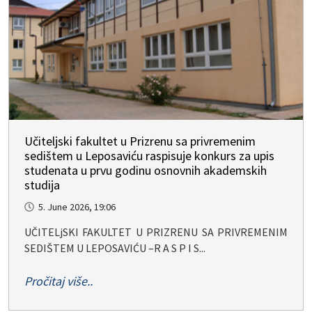
Učiteljski fakultet u Prizrenu sa privremenim
sedištem u Leposaviću raspisuje konkurs za upis
studenata u prvu godinu osnovnih akademskih
studija
5. June 2026, 19:06
UČITELjSKI FAKULTET U PRIZRENU SA PRIVREMENIM
SEDIŠTEM U LEPOSAVIĆU –R A S P I S...
Pročitaj više..