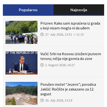
Popularno
Najnovije
Prizren: Kako sam ispraćena iz grada
u koji nisam mogla ni da uđem
27. July 2026, 13:51 -> 11:15
Vučić: Srbi na Kosovu izloženi jezivom
teroru; ničija nije gorela do zore
2. August 2026, 16:27
Porušen motel “Jezero”; porodica
Jakšić: Ročište je zakazano za 12.
avgust
30. July 2026, 13:19