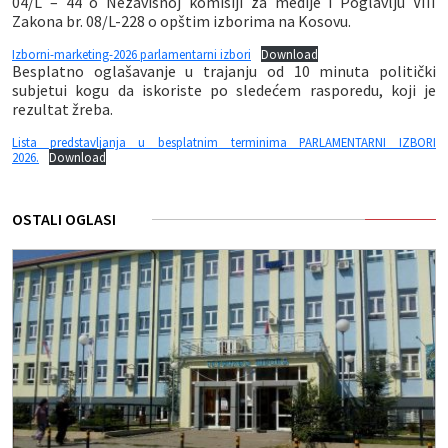
04/L – 44 o Nezavisnoj komisiji za medije i Poglavlju VIII
Zakona br. 08/L-228 o opštim izborima na Kosovu.
Izborni-marketing-2026 parlamentarni izbori
Download
Besplatno oglašavanje u trajanju od 10 minuta politički
subjetui kogu da iskoriste po sledećem rasporedu, koji je
rezultat žreba.
Lista predstavljanja u besplatnim terminima PARLAMENTARNI IZBORI
2026.
Download
OSTALI OGLASI