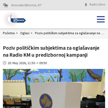
Radio Uživo
Kosovska Mitrovica,
33
°
Početna
>
Oglasi
>
Poziv političkim subjektima za oglašavanje na Radio KM u predizbornoj kampanji
Poziv političkim subjektima za oglašavanje
na Radio KM u predizbornoj kampanji
20. May 2026, 11:50 -> 09:50