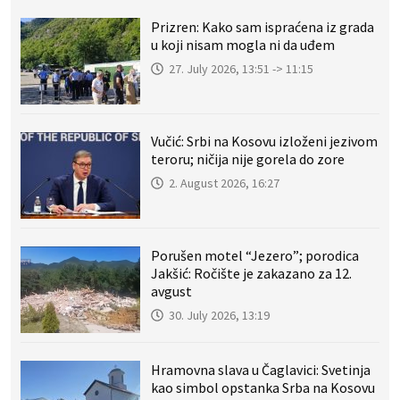
Prizren: Kako sam ispraćena iz grada
u koji nisam mogla ni da uđem
27. July 2026, 13:51 -> 11:15
Vučić: Srbi na Kosovu izloženi jezivom
teroru; ničija nije gorela do zore
2. August 2026, 16:27
Porušen motel “Jezero”; porodica
Jakšić: Ročište je zakazano za 12.
avgust
30. July 2026, 13:19
Hramovna slava u Čaglavici: Svetinja
kao simbol opstanka Srba na Kosovu