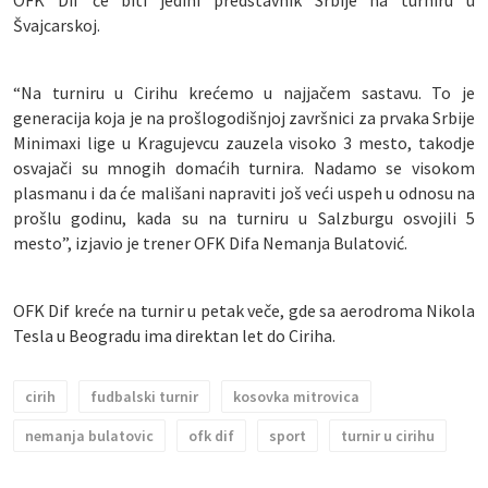
OFK Dif će biti jedini predstavnik Srbije na turniru u
Švajcarskoj.
“Na turniru u Cirihu krećemo u najjačem sastavu. To je
generacija koja je na prošlogodišnjoj završnici za prvaka Srbije
Minimaxi lige u Kragujevcu zauzela visoko 3 mesto, takodje
osvajači su mnogih domaćih turnira. Nadamo se visokom
plasmanu i da će mališani napraviti još veći uspeh u odnosu na
prošlu godinu, kada su na turniru u Salzburgu osvojili 5
mesto”, izjavio je trener OFK Difa Nemanja Bulatović.
OFK Dif kreće na turnir u petak veče, gde sa aerodroma Nikola
Tesla u Beogradu ima direktan let do Ciriha.
cirih
fudbalski turnir
kosovka mitrovica
nemanja bulatovic
ofk dif
sport
turnir u cirihu