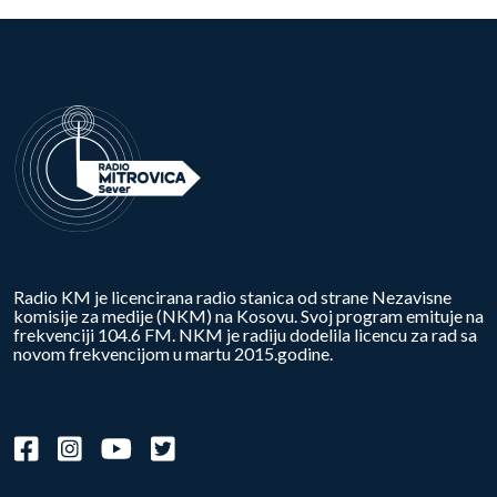
Radio KM je licencirana radio stanica od strane Nezavisne
komisije za medije (NKM) na Kosovu. Svoj program emituje na
frekvenciji 104.6 FM. NKM je radiju dodelila licencu za rad sa
novom frekvencijom u martu 2015.godine.