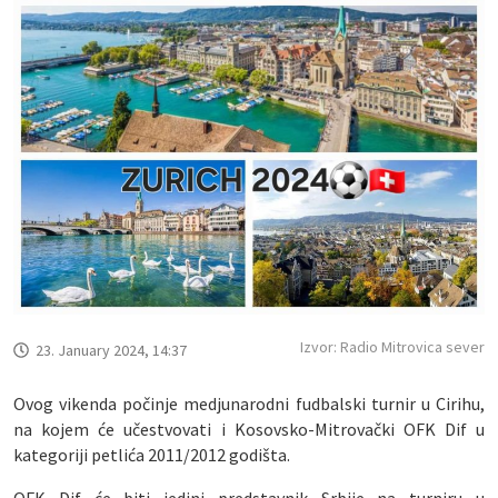
Izvor: Radio Mitrovica sever
23. January 2024, 14:37
Ovog vikenda počinje medjunarodni fudbalski turnir u Cirihu,
na kojem će učestvovati i Kosovsko-Mitrovački OFK Dif u
kategoriji petlića 2011/2012 godišta.