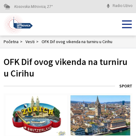
Radio Uživo
Kosovska Mitrovica,
27
°
Početna
>
Vesti
>
OFK Dif ovog vikenda na turniru u Cirihu
OFK Dif ovog vikenda na turniru
u Cirihu
SPORT