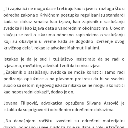
„Ti zapisnici ne mogu da se tretiraju kao izjave iz razloga što u
odredba zakona o Krivičnom postupku regulisani su standardi
kada se dokaz smatra kao izjava, kao zapisnik o saslušanju
svedoka ili kao izjava data u vandrednim okolnostima. U ovom
slučaju se radi o iskazima odnosno zapisnicima o saslušanju
koji su obavljeni u vreme kada se dogodilo izvršenje ovog
krivičnog dela“, rekao je advokat Mahmut Haljimi.
Istakao je da je sud i tužilaštvo insistiralo da se radi o
izjavama, međutim, advokat tvrdi da to nisu izjave.
„Zapisnik o saslušanju svedoka se može koristiti samo radi
podizanja optužnice a na glavnom pretresu da bi se svedok
suočio sa delom njegovog iskaza nikako se ne mogu iskoristiti
kao neposredni dokazi“, dodao je on.
Jovana Filipović, advokatica optužene Silvane Arsović je
istakla da su prigovorili određenim određenim dokazima
„Na današnjem ročištu izvedeni su određeni materijalni
dokazi, odnosno izjave svedoka koje su date u toku istražnog