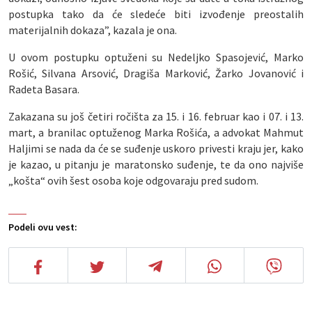
postupka tako da će sledeće biti izvođenje preostalih
materijalnih dokaza”, kazala je ona.
U ovom postupku optuženi su Nedeljko Spasojević, Marko
Rošić, Silvana Arsović, Dragiša Marković, Žarko Jovanović i
Radeta Basara.
Zakazana su još četiri ročišta za 15. i 16. februar kao i 07. i 13.
mart, a branilac optuženog Marka Rošića, a advokat Mahmut
Haljimi se nada da će se suđenje uskoro privesti kraju jer, kako
je kazao, u pitanju je maratonsko suđenje, te da ono najviše
„košta“ ovih šest osoba koje odgovaraju pred sudom.
Podeli ovu vest: