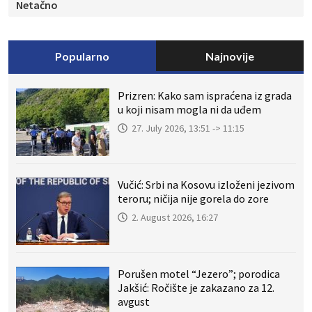
Netačno
Popularno
Najnovije
Prizren: Kako sam ispraćena iz grada
u koji nisam mogla ni da uđem
27. July 2026, 13:51 -> 11:15
Vučić: Srbi na Kosovu izloženi jezivom
teroru; ničija nije gorela do zore
2. August 2026, 16:27
Porušen motel “Jezero”; porodica
Jakšić: Ročište je zakazano za 12.
avgust