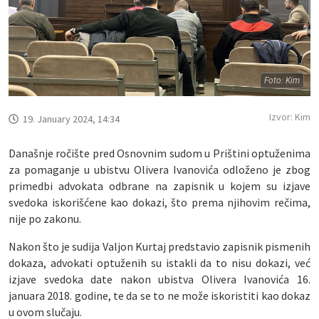
Foto: Kim
Izvor: Kim
19. January 2024, 14:34
Današnje ročište pred Osnovnim sudom u Prištini optuženima
za pomaganje u ubistvu Olivera Ivanovića odloženo je zbog
primedbi advokata odbrane na zapisnik u kojem su izjave
svedoka iskorišćene kao dokazi, što prema njihovim rečima,
nije po zakonu.
Nakon što je sudija Valjon Kurtaj predstavio zapisnik pismenih
dokaza, advokati optuženih su istakli da to nisu dokazi, već
izjave svedoka date nakon ubistva Olivera Ivanovića 16.
januara 2018. godine, te da se to ne može iskoristiti kao dokaz
u ovom slučaju.