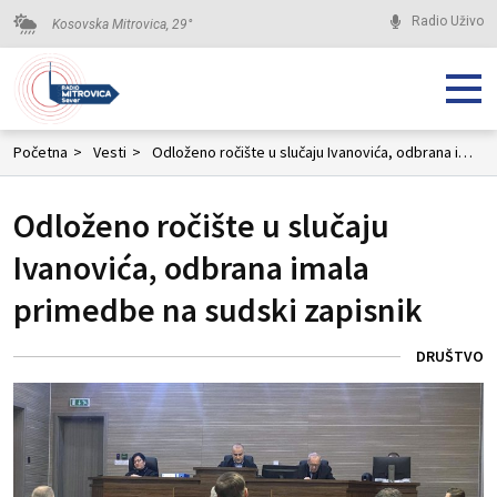
Radio Uživo
Kosovska Mitrovica,
29
°
Početna
>
Vesti
>
Odloženo ročište u slučaju Ivanovića, odbrana imala primedbe na sudski zapisnik
Odloženo ročište u slučaju
Ivanovića, odbrana imala
primedbe na sudski zapisnik
DRUŠTVO