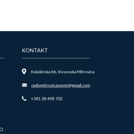
KONTAKT
Kolašinska bb, Kosovska Mitrovica
radiomitrovicasever@gmail.com
+381 28 498 702
VO