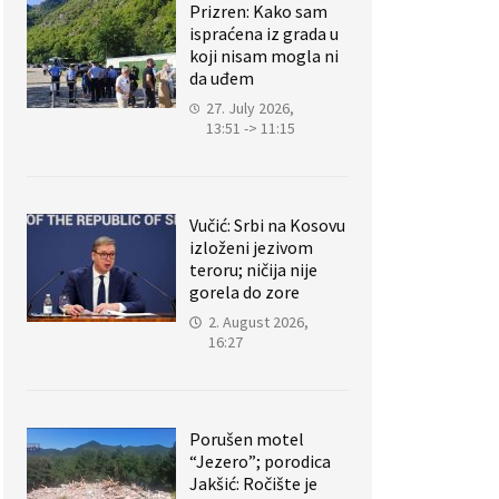
Prizren: Kako sam
ispraćena iz grada u
koji nisam mogla ni
da uđem
27. July 2026,
13:51 -> 11:15
Vučić: Srbi na Kosovu
izloženi jezivom
teroru; ničija nije
gorela do zore
2. August 2026,
16:27
Porušen motel
“Jezero”; porodica
Jakšić: Ročište je