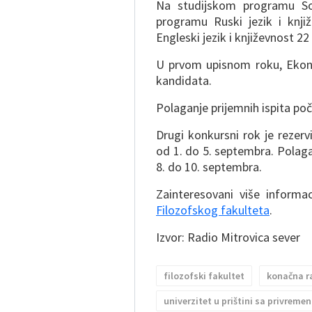
Na studijskom programu Soc
programu Ruski jezik i knj
Engleski jezik i književnost 2
U prvom upisnom roku, Ekonom
kandidata.
Polaganje prijemnih ispita poče
Drugi konkursni rok je rezerv
od 1. do 5. septembra. Polag
8. do 10. septembra.
Zainteresovani više inform
Filozofskog fakulteta
.
Izvor: Radio Mitrovica sever
filozofski fakultet
konačna ra
univerzitet u prištini sa privreme