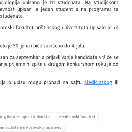
iologija upisano je tri studenata. Na studijskom
iževnost upisan je jedan student a na programu za
2 studenata.
ski fakultet prištinskog univerziteta upisalo je 74
lo je 30. juna i biće završeno do 4. jula.
isan za septembar a prijavljivanje kandidata vršiće se
anje prijemnih ispita u drugom konkursnom roku je od
acija o upisu mogu pronaći na sajtu
Medicinskog
ili
ng lista za upis studenata
medicinski fakultet
nim sedištem u kosovskoj mitrovici