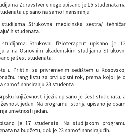
ijama Zdravstvene nege upisano je 15 studenata na
studenata upisano na samofinansiranju.
udijama Strukovna medicinska sestra/ tehničar
ajućih studenata.
udijama Strukovni fizioterapeut upisano je 12
nju a na Osnovnim akademskim studijama Strukovni
isano je šest studenata.
teta u Prištini sa privremenim sedištem u Kosovskoj
onačnu rang listu za prvi upisni rok, prema kojoj je o
na samofinansiranju 23 studenta.
psku književnost i jezik upisano je šest studenata, a
jiževnost jedan. Na programu Istorija upisano je osam
ija umetnosti jedan.
isano je 17 studenata. Na studijskom programu
denata na budžetu, dok je 23 samofinansirajućih.