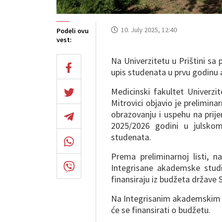
10. July 2025, 12:40
Podeli ovu
vest:
Na Univerzitetu u Prištini sa
upis studenata u prvu godinu 
Medicinski fakultet Univerzi
Mitrovici objavio je prelimin
obrazovanju i uspehu na prij
2025/2026 godini u julsko
studenata.
Prema preliminarnoj listi, 
Integrisane akademske studi
finansiraju iz budžeta države 
Na Integrisanim akademskim s
će se finansirati o budžetu.