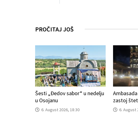
PROČITAJ JOŠ
Šesti „Đedov sabor“ u nedelju
Ambasada S
u Osojanu
zastoj šte
6. August 2026, 18:30
6. August 