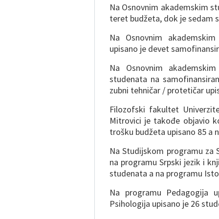
Na Osnovnim akademskim stud
teret budžeta, dok je sedam 
Na Osnovnim akademskim st
upisano je devet samofinansir
Na Osnovnim akademskim st
studenata na samofinansira
zubni tehničar / protetičar up
Filozofski fakultet Univerzi
Mitrovici je takođe objavio k
trošku budžeta upisano 85 a 
Na Studijskom programu za Sr
na programu Srpski jezik i kn
studenata a na programu Istor
Na programu Pedagogija up
Psihologija upisano je 26 stu