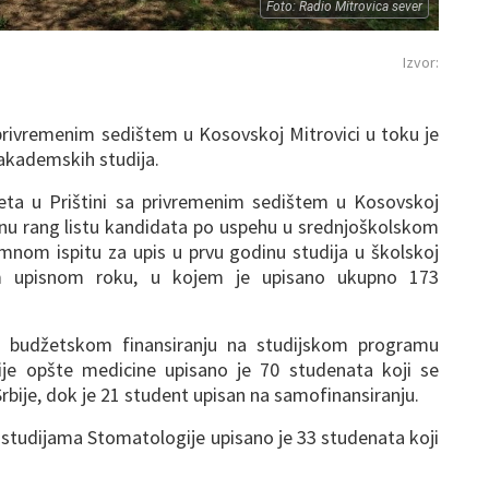
Foto: Radio Mitrovica sever
Izvor:
 privremenim sedištem u Kosovskoj Mitrovici u toku je
akademskih studija.
teta u Prištini sa privremenim sedištem u Kosovskoj
arnu rang listu kandidata po uspehu u srednjoškolskom
emnom ispitu za upis u prvu godinu studija u školskoj
m upisnom roku, u kojem je upisano ukupno 173
na budžetskom finansiranju na studijskom programu
je opšte medicine upisano je 70 studenata koji se
Srbije, dok je 21 student upisan na samofinansiranju.
tudijama Stomatologije upisano je 33 studenata koji