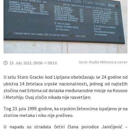
Izvor: Radio Mitrovica sever
23. July 2023, 09:06 -> 09:10
U selu Staro Gracko kod Lipljana obeležavaju se 24 godine od
ubistva 14 žetelaca srpske nacionalnosti, jednog od najtežih
zločina nad Srbima od dolaska međunarodne misije na Kosovo
i Metohiju. Ovaj zločin nikada nije rasvetljen.
Tog 23. jula 1999. godine, ka srpskim žeteocima ispaljeno je na
stotine metaka i niko nije preživeo.
U napadu su stradala četiri člana porodice Janićijević –