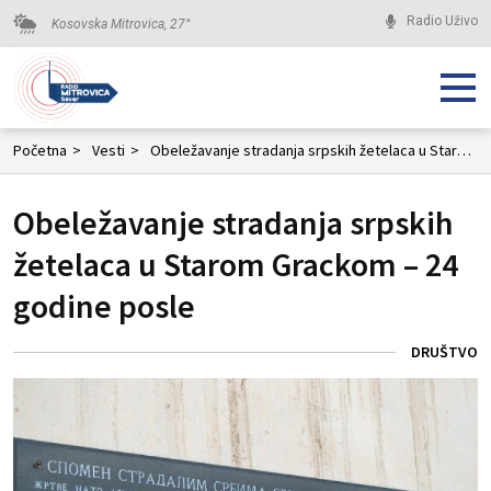
Radio Uživo
Kosovska Mitrovica,
27
°
Početna
>
Vesti
>
Obeležavanje stradanja srpskih žetelaca u Starom Grackom – 24 godine posle
Obeležavanje stradanja srpskih
žetelaca u Starom Grackom – 24
godine posle
DRUŠTVO