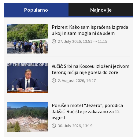
Popularno
Najnovije
Prizren: Kako sam ispraćena iz grada
u koji nisam mogla ni da uđem
27. July 2026, 13:51 -> 11:15
Vučić: Srbi na Kosovu izloženi jezivom
teroru; ničija nije gorela do zore
2. August 2026, 16:27
Porušen motel “Jezero”; porodica
Jakšić: Ročište je zakazano za 12.
avgust
30. July 2026, 13:19