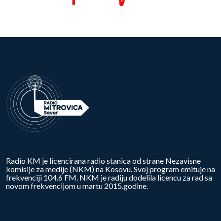
Radio KM je licencirana radio stanica od strane Nezavisne
komisije za medije (NKM) na Kosovu. Svoj program emituje na
frekvenciji 104.6 FM. NKM je radiju dodelila licencu za rad sa
novom frekvencijom u martu 2015.godine.