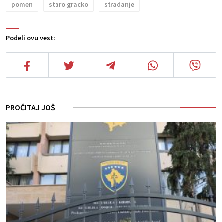
pomen
staro gracko
stradanje
Podeli ovu vest:
PROČITAJ JOŠ