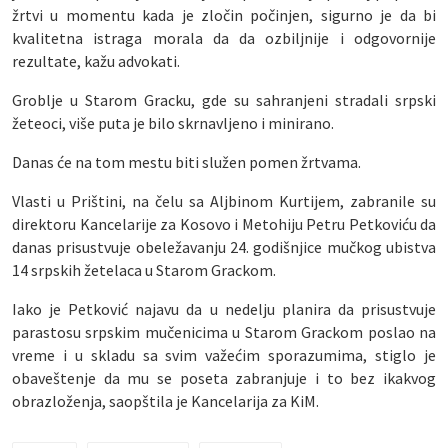
žrtvi u momentu kada je zločin počinjen, sigurno je da bi
kvalitetna istraga morala da da ozbiljnije i odgovornije
rezultate, kažu advokati.
Groblje u Starom Gracku, gde su sahranjeni stradali srpski
žeteoci, više puta je bilo skrnavljeno i minirano.
Danas će na tom mestu biti služen pomen žrtvama.
Vlasti u Prištini, na čelu sa Aljbinom Kurtijem, zabranile su
direktoru Kancelarije za Kosovo i Metohiju Petru Petkoviću da
danas prisustvuje obeležavanju 24. godišnjice mučkog ubistva
14 srpskih žetelaca u Starom Grackom.
Iako je Petković najavu da u nedelju planira da prisustvuje
parastosu srpskim mučenicima u Starom Grackom poslao na
vreme i u skladu sa svim važećim sporazumima, stiglo je
obaveštenje da mu se poseta zabranjuje i to bez ikakvog
obrazloženja, saopštila je Kancelarija za KiM.