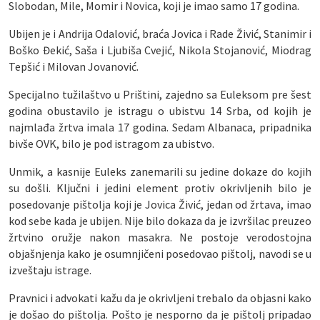
Slobodan, Mile, Momir i Novica, koji je imao samo 17 godina.
Ubijen je i Andrija Odalović, braća Jovica i Rade Živić, Stanimir i
Boško Đekić, Saša i Ljubiša Cvejić, Nikola Stojanović, Miodrag
Tepšić i Milovan Jovanović.
Specijalno tužilaštvo u Prištini, zajedno sa Euleksom pre šest
godina obustavilo je istragu o ubistvu 14 Srba, od kojih je
najmlađa žrtva imala 17 godina. Sedam Albanaca, pripadnika
bivše OVK, bilo je pod istragom za ubistvo.
Unmik, a kasnije Euleks zanemarili su jedine dokaze do kojih
su došli. Ključni i jedini element protiv okrivljenih bilo je
posedovanje pištolja koji je Jovica Živić, jedan od žrtava, imao
kod sebe kada je ubijen. Nije bilo dokaza da je izvršilac preuzeo
žrtvino oružje nakon masakra. Ne postoje verodostojna
objašnjenja kako je osumnjičeni posedovao pištolj, navodi se u
izveštaju istrage.
Pravnici i advokati kažu da je okrivljeni trebalo da objasni kako
je došao do pištolja. Pošto je nesporno da je pištolj pripadao