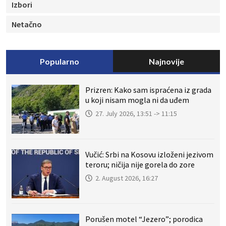
Izbori
Netačno
Popularno
Najnovije
Prizren: Kako sam ispraćena iz grada
u koji nisam mogla ni da uđem
27. July 2026, 13:51 -> 11:15
Vučić: Srbi na Kosovu izloženi jezivom
teroru; ničija nije gorela do zore
2. August 2026, 16:27
Porušen motel “Jezero”; porodica