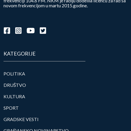
frekvenciji 104.6 FM. NKM je radiju dodelila licencu za rad sa
novom frekvencijom u martu 2015.godine.
KATEGORIJE
POLITIKA
DRUŠTVO
KULTURA
SPORT
GRADSKE VESTI
GRAĐANSKO NOVINARSTVO