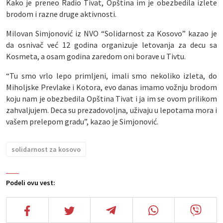
Kako je preneo Radio Tivat, Opština im je obezbedila izlete
brodom i razne druge aktivnosti.
Milovan Simjonović iz NVO “Solidarnost za Kosovo” kazao je
da osnivač već 12 godina organizuje letovanja za decu sa
Kosmeta, a osam godina zaredom oni borave u Tivtu.
“Tu smo vrlo lepo primljeni, imali smo nekoliko izleta, do
Miholjske Prevlake i Kotora, evo danas imamo vožnju brodom
koju nam je obezbedila Opština Tivat i ja im se ovom prilikom
zahvaljujem. Deca su prezadovoljna, uživaju u lepotama mora i
vašem prelepom gradu”, kazao je Simjonović.
solidarnost za kosovo
Podeli ovu vest: