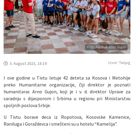
Foto: Fejsbuk Arno Gujon
Izvor: Tanjug
3. August 2023, 18:19
I ove godine u Tivtu letuje 42 deteta sa Kosova i Metohije
preko Humanitarne organizacije, čiji direktor je poznati
humanitarac Arno Gujon, koji je i v. d. direktor Uprave za
saradnju s dijasporom i Srbima u regionu pri Ministarstvu
spoljnih poslova Srbije.
U Tivtu borave deca iz Ropotova, Kosovske Kamenice,
Raniluga i Goraždevca i smešteni su u hotelu “Kamelija”.