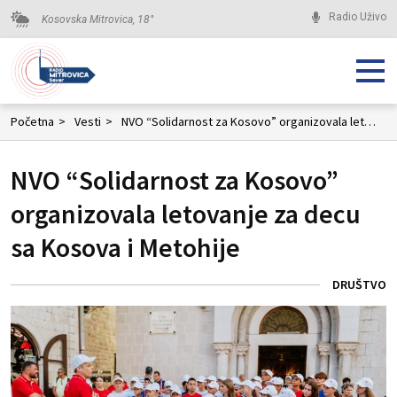
Radio Uživo
Kosovska Mitrovica,
18
°
Početna
>
Vesti
>
NVO “Solidarnost za Kosovo” organizovala letovanje za decu sa Kosova i Metohije
NVO “Solidarnost za Kosovo”
organizovala letovanje za decu
sa Kosova i Metohije
DRUŠTVO