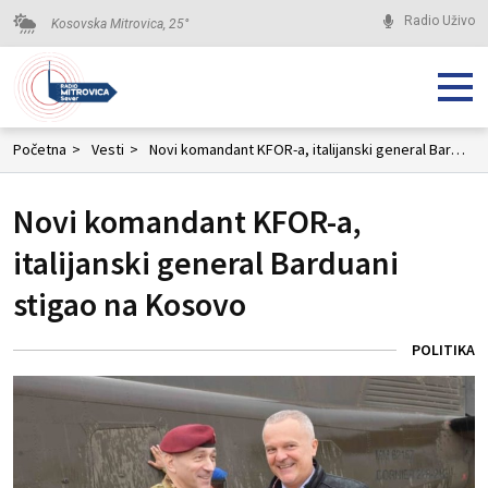
Radio Uživo
Kosovska Mitrovica,
25
°
Početna
>
Vesti
>
Novi komandant KFOR-a, italijanski general Barduani stigao na Kosovo
Novi komandant KFOR-a,
italijanski general Barduani
stigao na Kosovo
POLITIKA