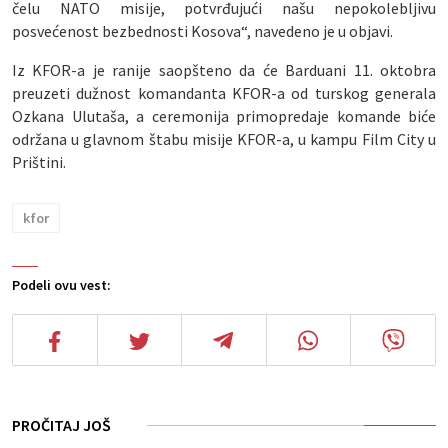
čelu NATO misije, potvrđujući našu nepokolebljivu
posvećenost bezbednosti Kosova“, navedeno je u objavi.
Iz KFOR-a je ranije saopšteno da će Barduani 11. oktobra
preuzeti dužnost komandanta KFOR-a od turskog generala
Ozkana Ulutaša, a ceremonija primopredaje komande biće
održana u glavnom štabu misije KFOR-a, u kampu Film City u
Prištini.
kfor
Podeli ovu vest:
PROČITAJ JOŠ