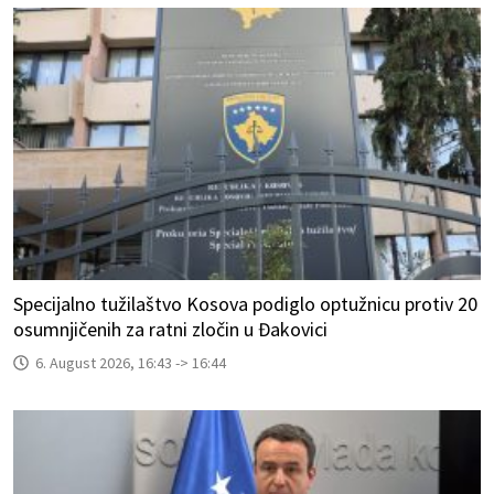
Specijalno tužilaštvo Kosova podiglo optužnicu protiv 20
osumnjičenih za ratni zločin u Đakovici
6. August 2026, 16:43 -> 16:44