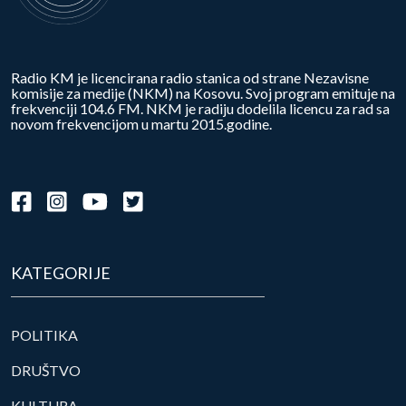
Radio KM je licencirana radio stanica od strane Nezavisne
komisije za medije (NKM) na Kosovu. Svoj program emituje na
frekvenciji 104.6 FM. NKM je radiju dodelila licencu za rad sa
novom frekvencijom u martu 2015.godine.
KATEGORIJE
POLITIKA
DRUŠTVO
KULTURA