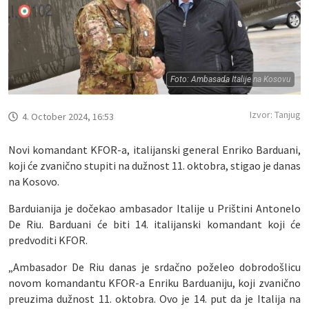
Foto: Ambasada Italije na Kosovu
Izvor: Tanjug
4. October 2024, 16:53
Novi komandant KFOR-a, italijanski general Enriko Barduani,
koji će zvanično stupiti na dužnost 11. oktobra, stigao je danas
na Kosovo.
Barduianija je dočekao ambasador Italije u Prištini Antonelo
De Riu. Barduani će biti 14. italijanski komandant koji će
predvoditi KFOR.
„Ambasador De Riu danas je srdačno poželeo dobrodošlicu
novom komandantu KFOR-a Enriku Barduaniju, koji zvanično
preuzima dužnost 11. oktobra. Ovo je 14. put da je Italija na