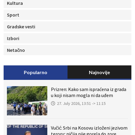
Kultura
Sport
Gradske vesti
Izbori
Netačno
Popularno
Najnovije
Prizren: Kako sam ispraćena iz grada
u koji nisam mogla ni da uđem
27. July 2026, 13:51 -> 11:15
Vučić: Srbi na Kosovu izloženi jezivom
teroru; ničija nije gorela do zore