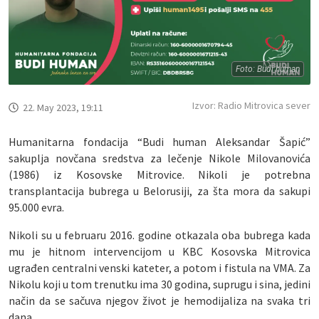
Foto: Budi human
Izvor: Radio Mitrovica sever
22. May 2023, 19:11
Humanitarna fondacija “Budi human Aleksandar Šapić”
sakuplja novčana sredstva za lečenje Nikole Milovanovića
(1986) iz Kosovske Mitrovice. Nikoli je potrebna
transplantacija bubrega u Belorusiji, za šta mora da sakupi
95.000 evra.
Nikoli su u februaru 2016. godine otkazala oba bubrega kada
mu je hitnom intervencijom u KBC Kosovska Mitrovica
ugrađen centralni venski kateter, a potom i fistula na VMA. Za
Nikolu koji u tom trenutku ima 30 godina, suprugu i sina, jedini
način da se sačuva njegov život je hemodijaliza na svaka tri
dana.