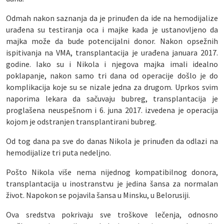
Odmah nakon saznanja da je prinuđen da ide na hemodijalize
urađena su testiranja oca i majke kada je ustanovljeno da
majka može da bude potencijalni donor. Nakon opsežnih
ispitivanja na VMA, transplantacija je urađena januara 2017.
godine. Iako su i Nikola i njegova majka imali idealno
poklapanje, nakon samo tri dana od operacije došlo je do
komplikacija koje su se nizale jedna za drugom. Uprkos svim
naporima lekara da sačuvaju bubreg, transplantacija je
proglašena neuspešnom i 6. juna 2017. izvedena je operacija
kojom je odstranjen transplantirani bubreg.
Od tog dana pa sve do danas Nikola je prinuđen da odlazi na
hemodijalize tri puta nedeljno.
Pošto Nikola više nema nijednog kompatibilnog donora,
transplantacija u inostranstvu je jedina šansa za normalan
život. Napokon se pojavila šansa u Minsku, u Belorusiji.
Ova sredstva pokrivaju sve troškove lečenja, odnosno