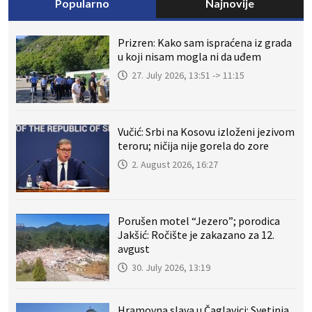
Popularno
Najnovije
Prizren: Kako sam ispraćena iz grada
u koji nisam mogla ni da uđem
27. July 2026, 13:51 -> 11:15
Vučić: Srbi na Kosovu izloženi jezivom
teroru; ničija nije gorela do zore
2. August 2026, 16:27
Porušen motel “Jezero”; porodica
Jakšić: Ročište je zakazano za 12.
avgust
30. July 2026, 13:19
Hramovna slava u Čaglavici: Svetinja