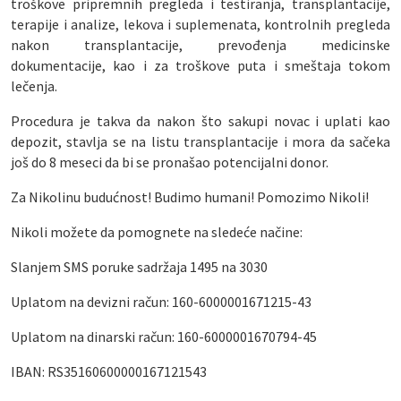
troškove pripremnih pregleda i testiranja, transplantacije,
terapije i analize, lekova i suplemenata, kontrolnih pregleda
nakon transplantacije, prevođenja medicinske
dokumentacije, kao i za troškove puta i smeštaja tokom
lečenja.
Procedura je takva da nakon što sakupi novac i uplati kao
depozit, stavlja se na listu transplantacije i mora da sačeka
još do 8 meseci da bi se pronašao potencijalni donor.
Za Nikolinu budućnost! Budimo humani! Pomozimo Nikoli!
Nikoli možete da pomognete na sledeće načine:
Slanjem SMS poruke sadržaja 1495 na 3030
Uplatom na devizni račun: 160-6000001671215-43
Uplatom na dinarski račun: 160-6000001670794-45
IBAN: RS35160600000167121543