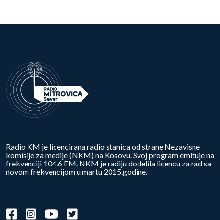
Radio KM je licencirana radio stanica od strane Nezavisne
komisije za medije (NKM) na Kosovu. Svoj program emituje na
frekvenciji 104.6 FM. NKM je radiju dodelila licencu za rad sa
novom frekvencijom u martu 2015.godine.