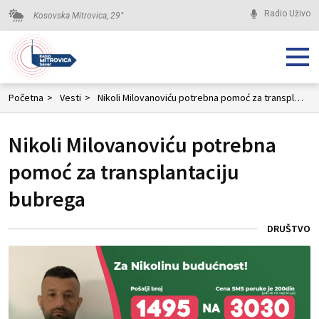
Radio Uživo
Kosovska Mitrovica,
29
°
Početna
>
Vesti
>
Nikoli Milovanoviću potrebna pomoć za transplantaciju bubrega
Nikoli Milovanoviću potrebna
pomoć za transplantaciju
bubrega
DRUŠTVO