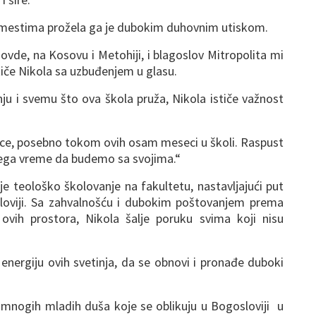
 mestima prožela ga je dubokim duhovnim utiskom.
vde, na Kosovu i Metohiji, i blagoslov Mitropolita mi
tiče Nikola sa uzbuđenjem u glasu.
ju i svemu što ova škola pruža, Nikola ističe važnost
e, posebno tokom ovih osam meseci u školi. Raspust
svega vreme da budemo sa svojima.“
lje teološko školovanje na fakultetu, nastavljajući put
sloviji. Sa zahvalnošću i dubokim poštovanjem prema
 ovih prostora, Nikola šalje poruku svima koji nisu
energiju ovih svetinja, da se obnovi i pronađe duboki
 mnogih mladih duša koje se oblikuju u Bogosloviji u