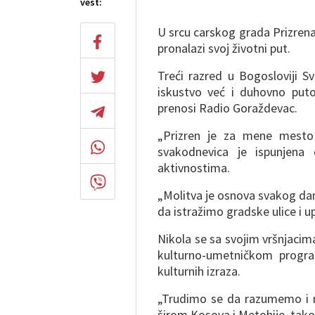
vest:
U srcu carskog grada Prizrena
pronalazi svoj životni put.
Treći razred u Bogosloviji S
iskustvo već i duhovno puto
prenosi Radio Goraždevac.
„Prizren je za mene mesto ko
svakodnevica je ispunjena
aktivnostima.
„Molitva je osnova svakog d
da istražimo gradske ulice i u
Nikola se sa svojim vršnjacim
kulturno-umetničkom progra
kulturnih izraza.
„Trudimo se da razumemo i n
širom Kosova i Metohije, tako i