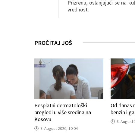
Prizrenu, oslanjajući se na ku
vrednost.
PROČITAJ JOŠ
Besplatni dermatološki
Od danas n
pregledi u više sredina na
benzin i g
Kosovu
8. August 
8. August 2026, 10:04