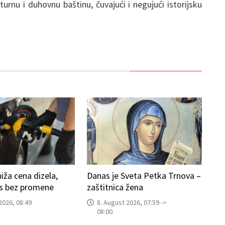
lturnu i duhovnu baštinu, čuvajući i negujući istorijsku
iža cena dizela,
Danas je Sveta Petka Trnova –
as bez promene
zaštitnica žena
2026, 08:49
8. August 2026, 07:59 ->
08:00