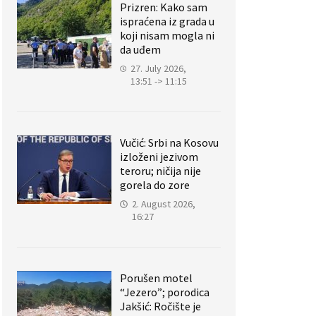
Prizren: Kako sam
ispraćena iz grada u
koji nisam mogla ni
da uđem
27. July 2026,
13:51 -> 11:15
Vučić: Srbi na Kosovu
izloženi jezivom
teroru; ničija nije
gorela do zore
2. August 2026,
16:27
Porušen motel
“Jezero”; porodica
Jakšić: Ročište je