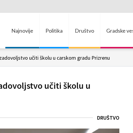
Najnovije
Politika
Društvo
Gradske ves
 zadovoljstvo učiti školu u carskom gradu Prizrenu
adovoljstvo učiti školu u
DRUŠTVO