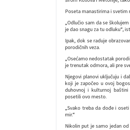
Poseta manastirima i svetim
„Odlučio sam da se školujem o
je dao snagu za tu odluku“, is
Ipak, dok se raduje obrazovan
porodičnih veza.
„Osećamo nedostatak porodic
je trenutak odmora, ali pre 
Njegovi planovi uključuju i da
koji je započeo u ovoj bogo
duhovnoj i kulturnoj baštini
posetili ovo mesto.
„Svako treba da dođe i oseti 
mir.“
Nikolin put je samo jedan od