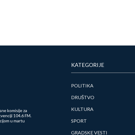
KATEGORIJE
POLITIKA
DRUŠTVO
KULTURA
sne komisije za
venciji 104.6 FM.
SPORT
ncijom u martu
GRADSKE VESTI