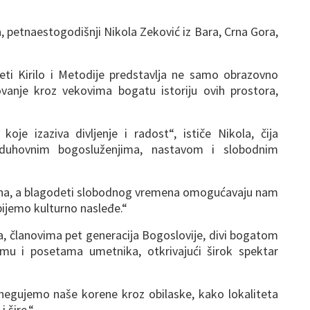
, petnaestogodišnji Nikola Zeković iz Bara, Crna Gora,
veti Kirilo i Metodije predstavlja ne samo obrazovno
vanje kroz vekovima bogatu istoriju ovih prostora,
je izaziva divljenje i radost“, ističe Nikola, čija
 duhovnim bogosluženjima, nastavom i slobodnim
ana, a blagodeti slobodnog vremena omogućavaju nam
pijemo kulturno nasleđe.“
a, članovima pet generacija Bogoslovije, divi bogatom
mu i posetama umetnika, otkrivajući širok spektar
egujemo naše korene kroz obilaske, kako lokaliteta
 šire.“