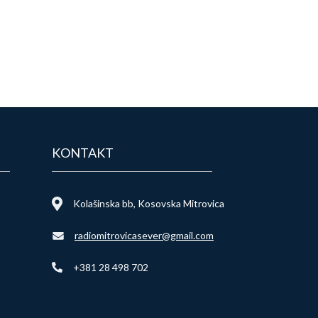
KONTAKT
Kolašinska bb, Kosovska Mitrovica
radiomitrovicasever@gmail.com
+381 28 498 702