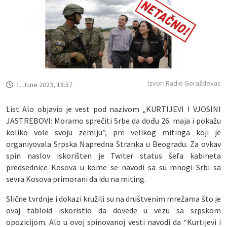
Izvor: Radio Goraždevac
1. June 2023, 18:57
List Alo objavio je vest pod nazivom „KURTIJEVI I VJOSINI
JASTREBOVI: Moramo sprečiti Srbe da dođu 26. maja i pokažu
koliko vole svoju zemlju”, pre velikog mitinga koji je
organiyovala Srpska Napredna Stranka u Beogradu. Za ovkav
spin naslov iskorišten je Twiter status šefa kabineta
predsednice Kosova u kome se navodi sa su mnogi Srbi sa
sevra Kosova primorani da idu na miting.
Slične tvrdnje i dokazi kružili su na društvenim mrežama što je
ovaj tabloid iskoristio da dovede u vezu sa srpskom
opozicijom. Alo u ovoj spinovanoj vesti navodi da “Kurtijevi i