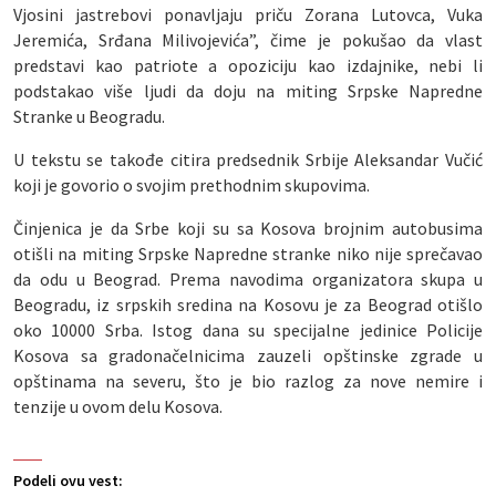
Vjosini jastrebovi ponavljaju priču Zorana Lutovca, Vuka
Jeremića, Srđana Milivojevića”, čime je pokušao da vlast
predstavi kao patriote a opoziciju kao izdajnike, nebi li
podstakao više ljudi da doju na miting Srpske Napredne
Stranke u Beogradu.
U tekstu se takođe citira predsednik Srbije Aleksandar Vučić
koji je govorio o svojim prethodnim skupovima.
Činjenica je da Srbe koji su sa Kosova brojnim autobusima
otišli na miting Srpske Napredne stranke niko nije sprečavao
da odu u Beograd. Prema navodima organizatora skupa u
Beogradu, iz srpskih sredina na Kosovu je za Beograd otišlo
oko 10000 Srba. Istog dana su specijalne jedinice Policije
Kosova sa gradonačelnicima zauzeli opštinske zgrade u
opštinama na severu, što je bio razlog za nove nemire i
tenzije u ovom delu Kosova.
Podeli ovu vest: