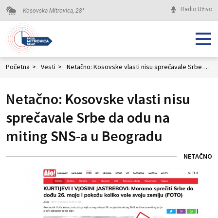
Radio Uživo
Kosovska Mitrovica,
28
°
Početna
>
Vesti
>
Netačno: Kosovske vlasti nisu sprečavale Srbe da odu na miting SNS-a u Beogradu
Netačno: Kosovske vlasti nisu
sprečavale Srbe da odu na
miting SNS-a u Beogradu
NETAČNO