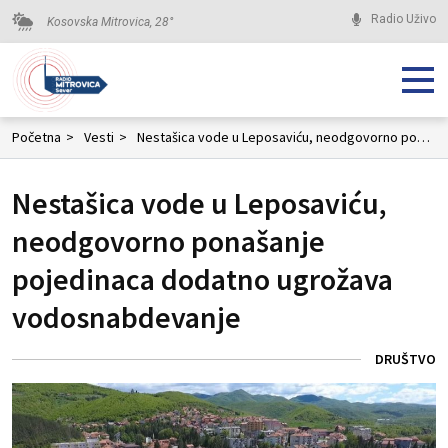
Radio Uživo
Kosovska Mitrovica,
28
°
Početna
>
Vesti
>
Nestašica vode u Leposaviću, neodgovorno ponašanje pojedinaca dodatno ugrožava vodosnabdevanje
Nestašica vode u Leposaviću,
neodgovorno ponašanje
pojedinaca dodatno ugrožava
vodosnabdevanje
DRUŠTVO