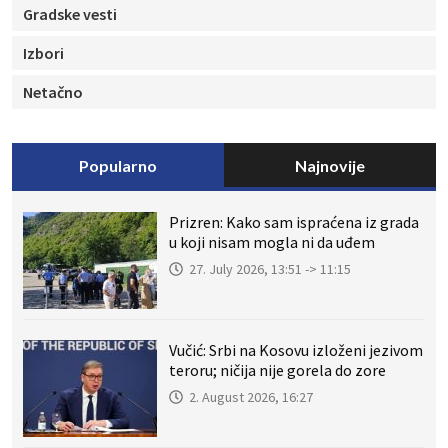
Gradske vesti
Izbori
Netačno
Popularno
Najnovije
Prizren: Kako sam ispraćena iz grada
u koji nisam mogla ni da uđem
27. July 2026, 13:51 -> 11:15
Vučić: Srbi na Kosovu izloženi jezivom
teroru; ničija nije gorela do zore
2. August 2026, 16:27