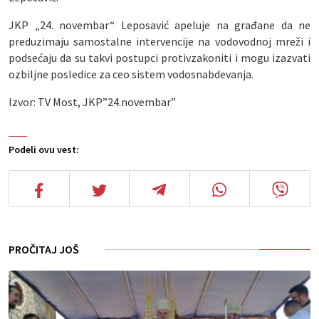
JKP „24. novembar“ Leposavić apeluje na građane da ne
preduzimaju samostalne intervencije na vodovodnoj mreži i
podsećaju da su takvi postupci protivzakoniti i mogu izazvati
ozbiljne posledice za ceo sistem vodosnabdevanja.
Izvor: TV Most, JKP”24.novembar”
Podeli ovu vest:
PROČITAJ JOŠ