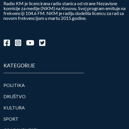
Radio KM je licencirana radio stanica od strane Nezavisne
komisije za medije (NKM) na Kosovu. Svoj program emituje na
frekvenciji 104.6 FM. NKM je radiju dodelila licencu za rad sa
novom frekvencijom u martu 2015.godine.
KATEGORIJE
POLITIKA
DRUŠTVO
KULTURA
SPORT