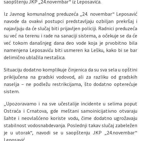
saopštenju JKP „24.novembar“ iz Leposavića.
Iz Javnog komunalnog preduzeća „24. novembar“ Leposavić
navode da ovakvi postupci predstavljaju ozbiljan prekršaj i
najavljuju da će slučaj biti prijavljen policiji. Radnici preduzeća
su već na terenu i rade na sanaciji sistema, a očekuje se da će
već tokom današnjeg dana deo vode koja je prvobitno bila
namenjena Leposaviću biti usmeren ka Lešku, kako bi se bar
delimično ublažila nestašica.
Situaciju dodatno komplikuje činjenica da su sva sela u opštini
priključena na gradski vodovod, ali za razliku od gradskih
naselja – ne podležu restrikcijama, što dodatno opterećuje
sistem.
„Upozoravamo i na sve učestalije incidente u selima poput
Ostraća i Crnatova, gde meštani samoinicijativno otvaraju
šahte i neovlašćeno koriste vodu, čime dodatno ugrožavaju
stabilnost vodosnabdevanja. Poslednji takav slučaj zabeležen
je u utorak“, navodi se u saopštenju JKP „24.novembar“
Leposavić.