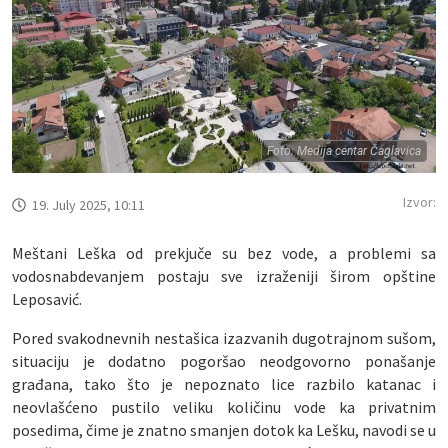
Foto: Medija centar Čaglavica
Izvor:
19. July 2025, 10:11
Meštani Leška od prekjuče su bez vode, a problemi sa
vodosnabdevanjem postaju sve izraženiji širom opštine
Leposavić.
Pored svakodnevnih nestašica izazvanih dugotrajnom sušom,
situaciju je dodatno pogoršao neodgovorno ponašanje
građana, tako što je nepoznato lice razbilo katanac i
neovlašćeno pustilo veliku količinu vode ka privatnim
posedima, čime je znatno smanjen dotok ka Lešku, navodi se u