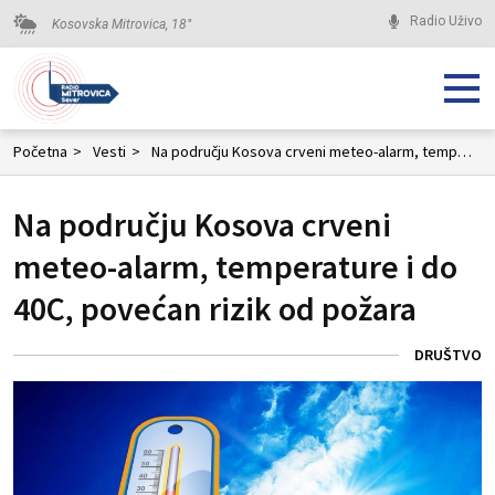
Radio Uživo
Kosovska Mitrovica,
18
°
Početna
>
Vesti
>
Na području Kosova crveni meteo-alarm, temperature i do 40C, povećan rizik od požara
Na području Kosova crveni
meteo-alarm, temperature i do
40C, povećan rizik od požara
DRUŠTVO