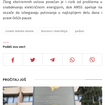
Zbog ekstremnih uslova povećan je i rizik od problema u
snabdevanju električnom energijom, dok AMSS apeluje na
vozače da izbegavaju putovanja u najtoplijem delu dana i
prave češće pauze.
crveni meteo alarm
kosovo i metohija
požari
Podeli ovu vest:
PROČITAJ JOŠ