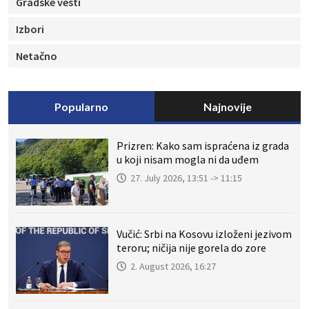
Gradske vesti
Izbori
Netačno
Popularno
Najnovije
Prizren: Kako sam ispraćena iz grada
u koji nisam mogla ni da uđem
27. July 2026, 13:51 -> 11:15
Vučić: Srbi na Kosovu izloženi jezivom
teroru; ničija nije gorela do zore
2. August 2026, 16:27