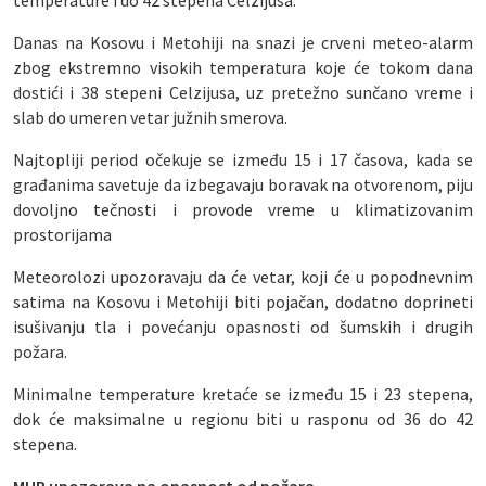
temperature i do 42 stepena Celzijusa.
Danas na Kosovu i Metohiji na snazi je crveni meteo-alarm
zbog ekstremno visokih temperatura koje će tokom dana
dostići i 38 stepeni Celzijusa, uz pretežno sunčano vreme i
slab do umeren vetar južnih smerova.
Najtopliji period očekuje se između 15 i 17 časova, kada se
građanima savetuje da izbegavaju boravak na otvorenom, piju
dovoljno tečnosti i provode vreme u klimatizovanim
prostorijama
Meteorolozi upozoravaju da će vetar, koji će u popodnevnim
satima na Kosovu i Metohiji biti pojačan, dodatno doprineti
isušivanju tla i povećanju opasnosti od šumskih i drugih
požara.
Minimalne temperature kretaće se između 15 i 23 stepena,
dok će maksimalne u regionu biti u rasponu od 36 do 42
stepena.