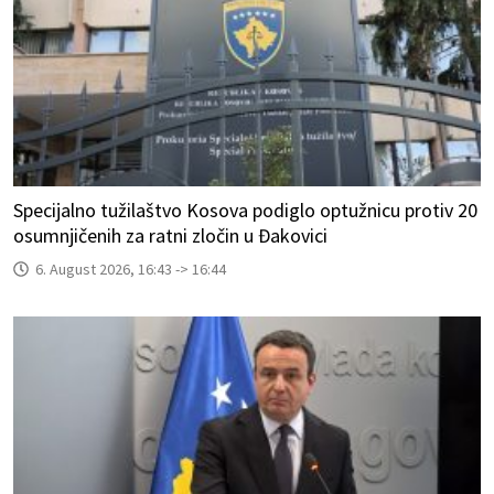
Specijalno tužilaštvo Kosova podiglo optužnicu protiv 20
osumnjičenih za ratni zločin u Đakovici
6. August 2026, 16:43 -> 16:44