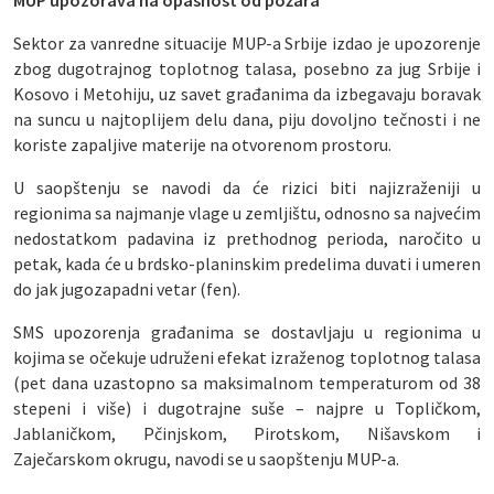
MUP upozorava na opasnost od požara
Sektor za vanredne situacije MUP-a Srbije izdao je upozorenje
zbog dugotrajnog toplotnog talasa, posebno za jug Srbije i
Kosovo i Metohiju, uz savet građanima da izbegavaju boravak
na suncu u najtoplijem delu dana, piju dovoljno tečnosti i ne
koriste zapaljive materije na otvorenom prostoru.
U saopštenju se navodi da će rizici biti najizraženiji u
regionima sa najmanje vlage u zemljištu, odnosno sa najvećim
nedostatkom padavina iz prethodnog perioda, naročito u
petak, kada će u brdsko-planinskim predelima duvati i umeren
do jak jugozapadni vetar (fen).
SMS upozorenja građanima se dostavljaju u regionima u
kojima se očekuje udruženi efekat izraženog toplotnog talasa
(pet dana uzastopno sa maksimalnom temperaturom od 38
stepeni i više) i dugotrajne suše – najpre u Topličkom,
Jablaničkom, Pčinjskom, Pirotskom, Nišavskom i
Zaječarskom okrugu, navodi se u saopštenju MUP-a.