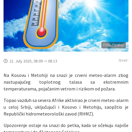
Foto; Pixabay
Izvor:
21. July 2025, 08:09 -> 08:13
Na Kosovu i Metohiji na snazi je crveni meteo-alarm zbog
nastupajućeg toplotnog talasa sa ekstremnim
temperaturama, pojačanim vetrom i rizikom od požara.
Topao vazduh sa severa Afrike aktivirao je crveni meteo-alarm
u celoj Srbiji, uključujući i Kosovo i Metohiju, saopštio je
Republički hidrometeorološki zavod (RHMZ).
Upozorenje ostaje na snazi do petka, kada se očekuju najviše