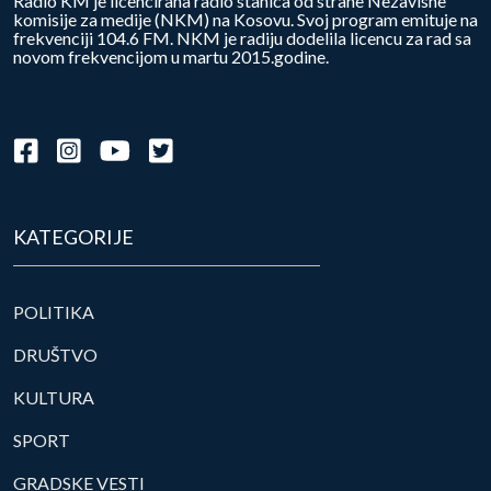
Radio KM je licencirana radio stanica od strane Nezavisne
komisije za medije (NKM) na Kosovu. Svoj program emituje na
frekvenciji 104.6 FM. NKM je radiju dodelila licencu za rad sa
novom frekvencijom u martu 2015.godine.
KATEGORIJE
POLITIKA
DRUŠTVO
KULTURA
SPORT
GRADSKE VESTI