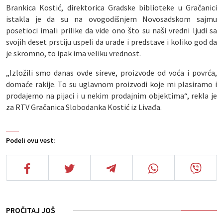
Brankica Kostić, direktorica Gradske biblioteke u Gračanici
istakla je da su na ovogodišnjem Novosadskom sajmu
posetioci imali prilike da vide ono što su naši vredni ljudi sa
svojih deset prstiju uspeli da urade i predstave i koliko god da
je skromno, to ipak ima veliku vrednost.
„Izložili smo danas ovde sireve, proizvode od voća i povrća,
domaće rakije. To su uglavnom proizvodi koje mi plasiramo i
prodajemo na pijaci i u nekim prodajnim objektima“, rekla je
za RTV Gračanica Slobodanka Kostić iz Livađa.
Podeli ovu vest:
PROČITAJ JOŠ