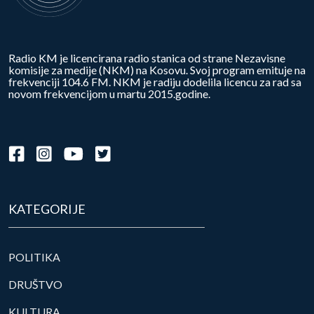
Radio KM je licencirana radio stanica od strane Nezavisne
komisije za medije (NKM) na Kosovu. Svoj program emituje na
frekvenciji 104.6 FM. NKM je radiju dodelila licencu za rad sa
novom frekvencijom u martu 2015.godine.
KATEGORIJE
POLITIKA
DRUŠTVO
KULTURA