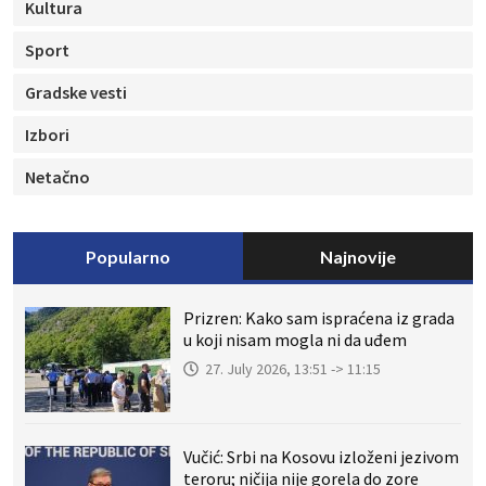
Kultura
Sport
Gradske vesti
Izbori
Netačno
Popularno
Najnovije
Prizren: Kako sam ispraćena iz grada
u koji nisam mogla ni da uđem
27. July 2026, 13:51 -> 11:15
Vučić: Srbi na Kosovu izloženi jezivom
teroru; ničija nije gorela do zore