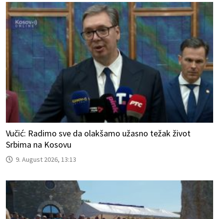
Vučić: Radimo sve da olakšamo užasno težak život
Srbima na Kosovu
9. August 2026, 13:13