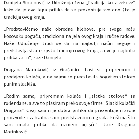
Danijela Simonović iz Udruženja žena „Tradicija kroz vekove“
kaže da je ovo lepa prilika da se prezentuje sve ono što je
tradicija ovog kraja.
„Predstavićemo naše obredne hlebove, pre svega našu
kosovsku pogaču, tradicionalna jela ovog kraja i ručne radove.
Naše Udruženje trudi se da na najbolji način neguje i
predstavlja staru srpsku tradiciju ovog kraja, a ovo je najbolja
prilika za to“, kaže Danijela.
Dragana Marinković iz Gračanice bavi se pripremom i
prodajom kolača, a na sajmu se predstavila bogatim stolom
punim slatkiša.
„Radim sama, pripremam kolače i „slatke stolove“ za
rođendane, a sve to plasiram preko svoje firme „Slatki kolačići
Dragana“. Ovaj sajam je dobra prilika da prezentujem svoje
proizvode i zahvalna sam predstavnicima grada Priština što
sam imala priliku da uzmem učešće“, kaže Dragana
Marinković.