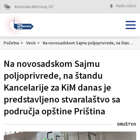
Radio Uživo
Kosovska Mitrovica,
33
°
Početna
>
Vesti
>
Na novosadskom Sajmu poljoprivrede, na štandu Kancelarije za KiM danas je predstavljeno stvaralaštvo sa područja opštine Priština
Na novosadskom Sajmu
poljoprivrede, na štandu
Kancelarije za KiM danas je
predstavljeno stvaralaštvo sa
područja opštine Priština
DRUŠTVO