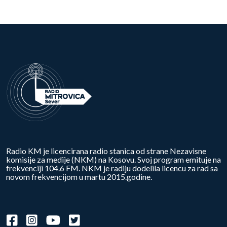
Radio KM je licencirana radio stanica od strane Nezavisne
komisije za medije (NKM) na Kosovu. Svoj program emituje na
frekvenciji 104.6 FM. NKM je radiju dodelila licencu za rad sa
novom frekvencijom u martu 2015.godine.