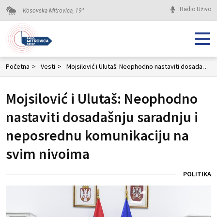
Radio Uživo
Kosovska Mitrovica,
19
°
Početna
>
Vesti
>
Mojsilović i Ulutaš: Neophodno nastaviti dosadašnju saradnju i neposrednu komunikaciju na svim nivoima
Mojsilović i Ulutaš: Neophodno
nastaviti dosadašnju saradnju i
neposrednu komunikaciju na
svim nivoima
POLITIKA