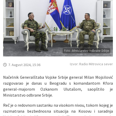
Foto: Ministarstvo odbrane Srbije
Izvor: Radio Mitrovica sever
7. August 2024, 15:36
Načelnik Generalštaba Vojske Srbije general Milan Mojsilović
razgovarao je danas u Beogradu s komandantom Kfora
general-majorom Ozkanom Ulutašom, saopštilo je
Ministarstvo odbrane Srbije.
Reč je o redovnom sastanku na visokom nivou, tokom kojeg je
razmatrana bezbednosna situacija na Kosovu i saradnja