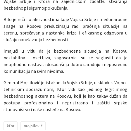
Vojske Srbije i Kfora na zajedničkom zadatku stvaranja
bezbednog i sigurnog okruženja.
Bilo je reči i o aktivnostima koje Vojska Srbije i međunarodne
snage na Kosovu preduzimaju radi praćenja situacije na
terenu, sprečavanja nastanka kriza i efikasnog odgovora u
slučaju narušavanja bezbednosti.
Imajući u vidu da je bezbednosna situacija na Kosovu
nestabilna i osetljiva, sagovornici su se saglasili da je
neophodno nastaviti dosadašnju dobru saradnju i neposrednu
komunikaciju na svim nivoima.
General Mojsilović je istakao da Vojska Srbije, u skladu s Vojno-
tehničkim sporazumom, Kfor vidi kao jedinog legitimnog
bezbednosnog aktera na Kosovu, koji je kao takav dužan da
postupa profesionalno i nepristrasno i zaštiti srpsko
stanovništvo i naše nasleđe na Kosovu.
kfor
mojsilović