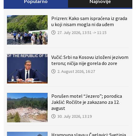
Popularno
Najnovije
Prizren: Kako sam ispraćena iz grada
u koji nisam mogla ni da uđem
27. July 2026, 13:51 -> 11:15
Vučić: Srbi na Kosovu izloženi jezivom
teroru; ničija nije gorela do zore
2. August 2026, 16:27
Porušen motel “Jezero”; porodica
Jakšić: Ročište je zakazano za 12.
avgust
30. July 2026, 13:19
Hramovna slava u Čaglavici: Svetinja