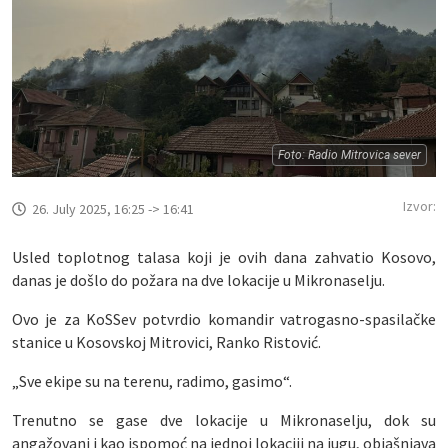
Foto: Radio Mitrovica sever
Izvor:
26. July 2025, 16:25 -> 16:41
Usled toplotnog talasa koji je ovih dana zahvatio Kosovo,
danas je došlo do požara na dve lokacije u Mikronaselju.
Ovo je za KoSSev potvrdio komandir vatrogasno-spasilačke
stanice u Kosovskoj Mitrovici, Ranko Ristović.
„Sve ekipe su na terenu, radimo, gasimo“.
Trenutno se gase dve lokacije u Mikronaselju, dok su
angažovani i kao ispomoć na jednoj lokaciji na jugu, objašnjava