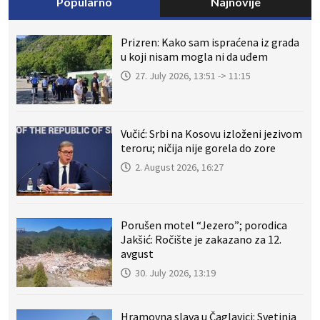
Popularno
Najnovije
Prizren: Kako sam ispraćena iz grada
u koji nisam mogla ni da uđem
27. July 2026, 13:51 -> 11:15
Vučić: Srbi na Kosovu izloženi jezivom
teroru; ničija nije gorela do zore
2. August 2026, 16:27
Porušen motel “Jezero”; porodica
Jakšić: Ročište je zakazano za 12.
avgust
30. July 2026, 13:19
Hramovna slava u Čaglavici: Svetinja