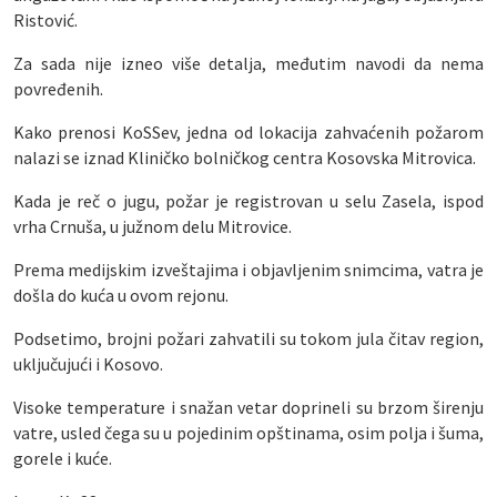
Ristović.
Za sada nije izneo više detalja, međutim navodi da nema
povređenih.
Kako prenosi KoSSev, jedna od lokacija zahvaćenih požarom
nalazi se iznad Kliničko bolničkog centra Kosovska Mitrovica.
Kada je reč o jugu, požar je registrovan u selu Zasela, ispod
vrha Crnuša, u južnom delu Mitrovice.
Prema medijskim izveštajima i objavljenim snimcima, vatra je
došla do kuća u ovom rejonu.
Podsetimo, brojni požari zahvatili su tokom jula čitav region,
uključujući i Kosovo.
Visoke temperature i snažan vetar doprineli su brzom širenju
vatre, usled čega su u pojedinim opštinama, osim polja i šuma,
gorele i kuće.