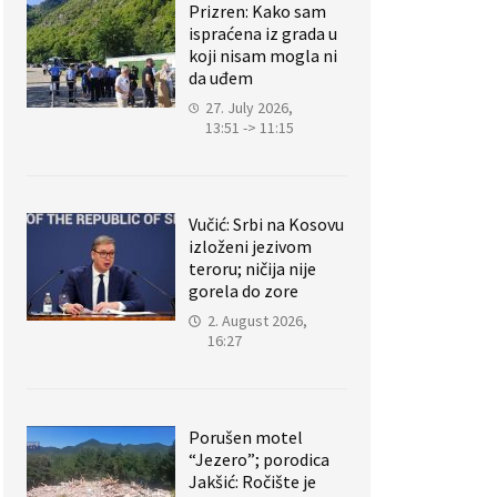
Prizren: Kako sam
ispraćena iz grada u
koji nisam mogla ni
da uđem
27. July 2026,
13:51 -> 11:15
Vučić: Srbi na Kosovu
izloženi jezivom
teroru; ničija nije
gorela do zore
2. August 2026,
16:27
Porušen motel
“Jezero”; porodica
Jakšić: Ročište je