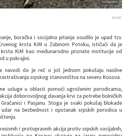
instagram
Izvor:
anje, boračka i socijalna pitanja osudilo je upad tzv.
 Crvenog krsta KiM u Zubinom Potoku, ističući da je
krsta KiM kao međunarodno priznate institucije od
d u pokrajini.
se navodi da je reč o još jednom pokušaju nasilne
 i zastrašivanja srpskog stanovništva na severu Kosova.
alne usluge u oblasti pomoći ugroženim porodicama,
e akcija doborovoljnog davanja krvi za potrebe bolničkih
, Gračanici i Pasjanu. Stoga je svaki pokušaj blokade
 udar na bezbednost i opstanak srpskih porodica u
pštenju.
esivnih i protivpravnih akcija protiv srpskih socijalnih,
 institucija na Kosovu ukazuje na jasnu genocidnu