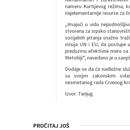
nameru Kurtijevog režima, k
najelementarnije resurse za živ
„Imajući u vidu nepodnošljivu
stvorena za srpsko stanovništv
socijalnih pitanja snažno tr
misija UN i EU, da postupe 
preduzmu efektivne mere za z
Metohiji“, navedeno je u saop
Dodaje se da će nadležne služb
sa svojim zakonskim ovlaš
nesmetanog rada Crvenog krs
Izvor: Tanjug
PROČITAJ JOŠ