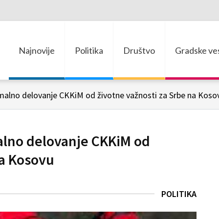
Najnovije
Politika
Društvo
Gradske ves
rmalno delovanje CKKiM od životne važnosti za Srbe na Koso
alno delovanje CKKiM od
na Kosovu
POLITIKA