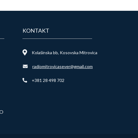
KONTAKT
Kolašinska bb, Kosovska Mitrovica
radiomitrovicasever@gmail.com
+381 28 498 702
VO