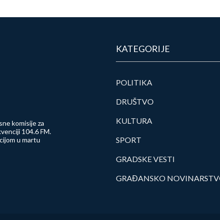
KATEGORIJE
POLITIKA
DRUŠTVO
KULTURA
sne komisije za
venciji 104.6 FM.
SPORT
ncijom u martu
GRADSKE VESTI
GRAĐANSKO NOVINARST