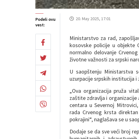
20. May 2025, 17:01
Podeli ovu
vest:
Ministarstvo za rad, zapošljav
kosovske policije u objekte
normalno delovanje Crvenog 
životne važnosti za srpski naro
U saopštenju Ministarstva 
uzurpacije srpskih institucija
„Ova organizacija pruža vit
zaštite zdravlja i organizacij
centara u Severnoj Mitrovici
rada Crvenog krsta direktan
pokrajini“, naglašava se u sao
Dodaje se da sve veći broj repr
humanitarnih i zdravstvenih