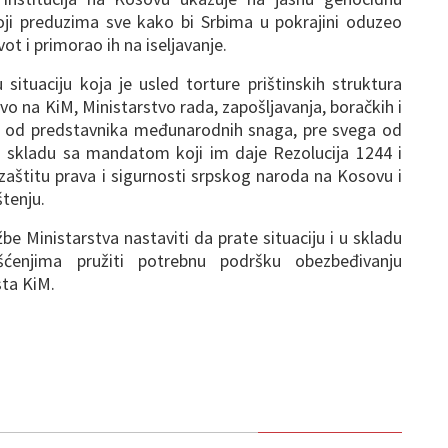
oji preduzima sve kako bi Srbima u pokrajini oduzeo
ot i primorao ih na iseljavanje.
 situaciju koja je usled torture prištinskih struktura
o na KiM, Ministarstvo rada, zapošljavanja, boračkih i
aži od predstavnika međunarodnih snaga, pre svega od
u skladu sa mandatom koji im daje Rezolucija 1244 i
aštitu prava i sigurnosti srpskog naroda na Kosovu i
štenju.
e Ministarstva nastaviti da prate situaciju i u skladu
ćenjima pružiti potrebnu podršku obezbeđivanju
ta KiM.