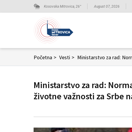
Kosovska Mitrovica,
26
°
August 07, 2026
Početna
>
Vesti
>
Ministarstvo za rad: No
Ministarstvo za rad: Norm
životne važnosti za Srbe 