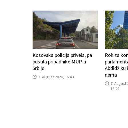
Kosovska policija privela, pa
Rok za kon
pustila pripadnike MUP-a
parlamenta
Srbije
Abdidžiku 
nema
7. August 2026, 15:49
7. August 
18:02