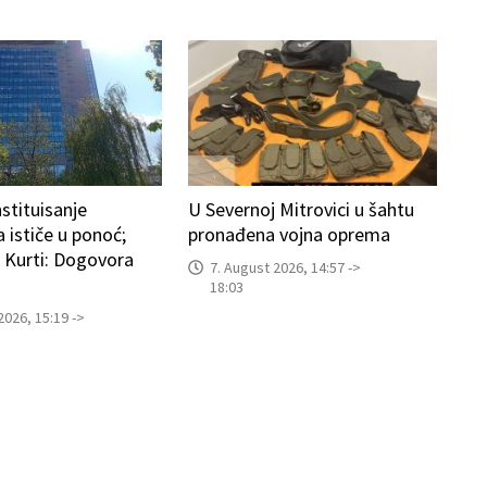
stituisanje
U Severnoj Mitrovici u šahtu
 ističe u ponoć;
pronađena vojna oprema
i Kurti: Dogovora
7. August 2026, 14:57 ->
18:03
2026, 15:19 ->