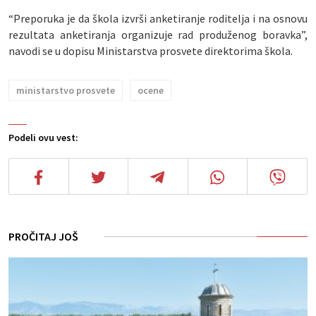
“Preporuka je da škola izvrši anketiranje roditelja i na osnovu
rezultata anketiranja organizuje rad produženog boravka”,
navodi se u dopisu Ministarstva prosvete direktorima škola.
ministarstvo prosvete
ocene
Podeli ovu vest:
PROČITAJ JOŠ