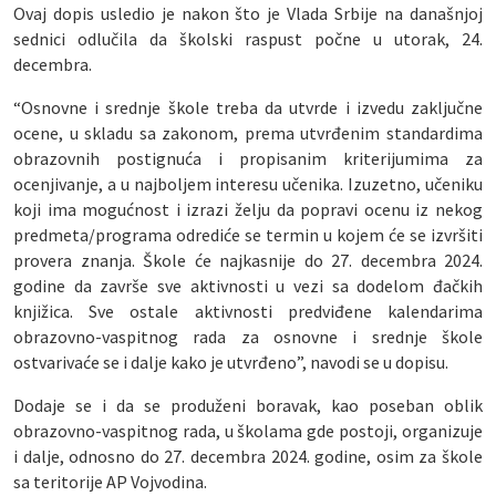
Ovaj dopis usledio je nakon što je Vlada Srbije na današnjoj
sednici odlučila da školski raspust počne u utorak, 24.
decembra.
“Osnovne i srednje škole treba da utvrde i izvedu zaključne
ocene, u skladu sa zakonom, prema utvrđenim standardima
obrazovnih postignuća i propisanim kriterijumima za
ocenjivanje, a u najboljem interesu učenika. Izuzetno, učeniku
koji ima mogućnost i izrazi želju da popravi ocenu iz nekog
predmeta/programa odrediće se termin u kojem će se izvršiti
provera znanja. Škole će najkasnije do 27. decembra 2024.
godine da završe sve aktivnosti u vezi sa dodelom đačkih
knjižica. Sve ostale aktivnosti predviđene kalendarima
obrazovno-vaspitnog rada za osnovne i srednje škole
ostvarivaće se i dalje kako je utvrđeno”, navodi se u dopisu.
Dodaje se i da se produženi boravak, kao poseban oblik
obrazovno-vaspitnog rada, u školama gde postoji, organizuje
i dalje, odnosno do 27. decembra 2024. godine, osim za škole
sa teritorije AP Vojvodina.