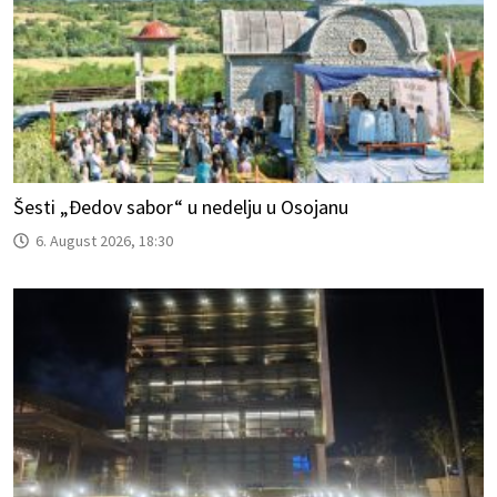
Šesti „Đedov sabor“ u nedelju u Osojanu
6. August 2026, 18:30