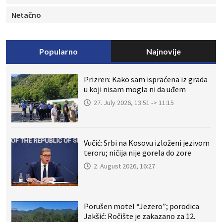
Netačno
Popularno
Najnovije
Prizren: Kako sam ispraćena iz grada
u koji nisam mogla ni da uđem
27. July 2026, 13:51 -> 11:15
Vučić: Srbi na Kosovu izloženi jezivom
teroru; ničija nije gorela do zore
2. August 2026, 16:27
Porušen motel “Jezero”; porodica
Jakšić: Ročište je zakazano za 12.