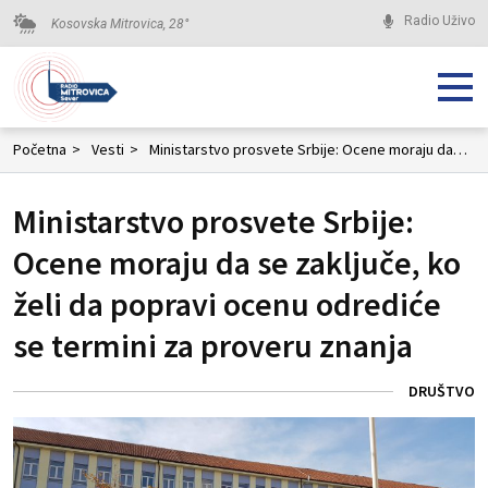
Radio Uživo
Kosovska Mitrovica,
28
°
Početna
>
Vesti
>
Ministarstvo prosvete Srbije: Ocene moraju da se zaključe, ko želi da popravi ocenu odrediće se termini za proveru znanja
Ministarstvo prosvete Srbije:
Ocene moraju da se zaključe, ko
želi da popravi ocenu odrediće
se termini za proveru znanja
DRUŠTVO