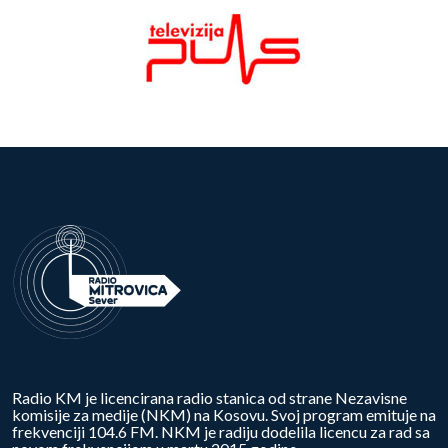
Radio KM je licencirana radio stanica od strane Nezavisne
komisije za medije (NKM) na Kosovu. Svoj program emituje na
frekvenciji 104.6 FM. NKM je radiju dodelila licencu za rad sa