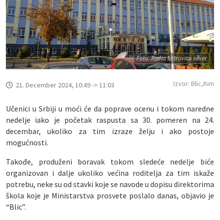
Foto: Radio Mitrovica sever
Izvor: Blic,Kim
21. December 2024, 10:49 -> 11:03
Učenici u Srbiji u moći će da poprave ocenu i tokom naredne
nedelje iako je početak raspusta sa 30. pomeren na 24.
decembar, ukoliko za tim izraze želju i ako postoje
mogućnosti.
Takođe, produženi boravak tokom sledeće nedelje biće
organizovan i dalje ukoliko većina roditelja za tim iskaže
potrebu, neke su od stavki koje se navode u dopisu direktorima
škola koje je Ministarstva prosvete poslalo danas, objavio je
“Blic”.