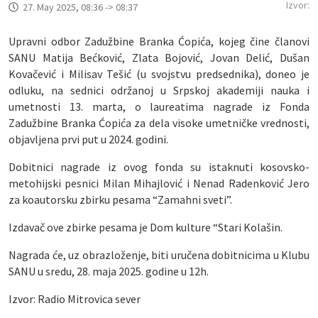
Izvor:
27. May 2025, 08:36 -> 08:37
Upravni odbor Zadužbine Branka Ćopića, kojeg čine članovi
SANU Matija Bećković, Zlata Bojović, Jovan Delić, Dušan
Kovačević i Milisav Tešić (u svojstvu predsednika), doneo je
odluku, na sednici održanoj u Srpskoj akademiji nauka i
umetnosti 13. marta, o laureatima nagrade iz Fonda
Zadužbine Branka Ćopića za dela visoke umetničke vrednosti,
objavljena prvi put u 2024. godini.
Dobitnici nagrade iz ovog fonda su istaknuti kosovsko-
metohijski pesnici Milan Mihajlović i Nenad Radenković Jero
za koautorsku zbirku pesama “Zamahni sveti”.
Izdavač ove zbirke pesama je Dom kulture “Stari Kolašin.
Nagrada će, uz obrazloženje, biti uručena dobitnicima u Klubu
SANU u sredu, 28. maja 2025. godine u 12h.
Izvor: Radio Mitrovica sever