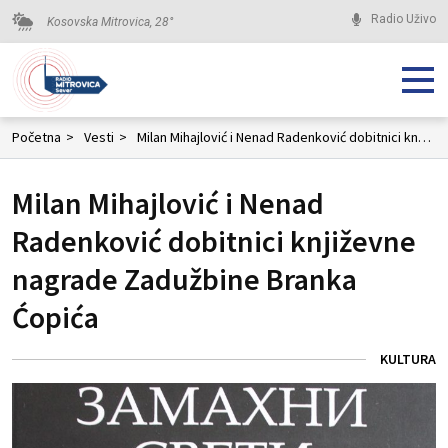
Radio Uživo
Kosovska Mitrovica,
28
°
Početna
>
Vesti
>
Milan Mihajlović i Nenad Radenković dobitnici književne nagrade Zadužbine Branka Ćopića
Milan Mihajlović i Nenad
Radenković dobitnici književne
nagrade Zadužbine Branka
Ćopića
KULTURA