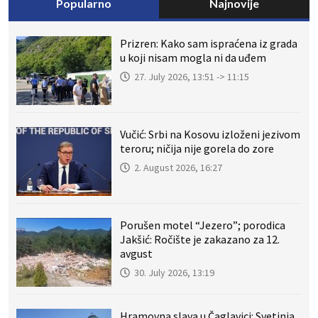
Popularno
Najnovije
Prizren: Kako sam ispraćena iz grada
u koji nisam mogla ni da uđem
27. July 2026, 13:51 -> 11:15
Vučić: Srbi na Kosovu izloženi jezivom
teroru; ničija nije gorela do zore
2. August 2026, 16:27
Porušen motel “Jezero”; porodica
Jakšić: Ročište je zakazano za 12.
avgust
30. July 2026, 13:19
Hramovna slava u Čaglavici: Svetinja