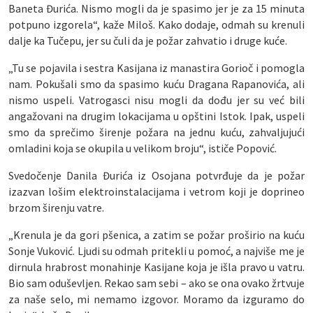
Baneta Đurića. Nismo mogli da je spasimo jer je za 15 minuta
potpuno izgorela“, kaže Miloš. Kako dodaje, odmah su krenuli
dalje ka Tučepu, jer su čuli da je požar zahvatio i druge kuće.
„Tu se pojavila i sestra Kasijana iz manastira Gorioč i pomogla
nam. Pokušali smo da spasimo kuću Dragana Rapanovića, ali
nismo uspeli. Vatrogasci nisu mogli da dođu jer su već bili
angažovani na drugim lokacijama u opštini Istok. Ipak, uspeli
smo da sprečimo širenje požara na jednu kuću, zahvaljujući
omladini koja se okupila u velikom broju“, ističe Popović.
Svedočenje Danila Đurića iz Osojana potvrđuje da je požar
izazvan lošim elektroinstalacijama i vetrom koji je doprineo
brzom širenju vatre.
„Krenula je da gori pšenica, a zatim se požar proširio na kuću
Sonje Vuković. Ljudi su odmah pritekli u pomoć, a najviše me je
dirnula hrabrost monahinje Kasijane koja je išla pravo u vatru.
Bio sam oduševljen. Rekao sam sebi – ako se ona ovako žrtvuje
za naše selo, mi nemamo izgovor. Moramo da izguramo do