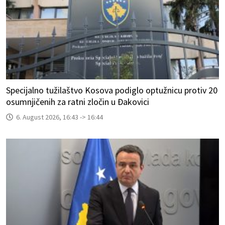
Specijalno tužilaštvo Kosova podiglo optužnicu protiv 20
osumnjičenih za ratni zločin u Đakovici
6. August 2026, 16:43 -> 16:44