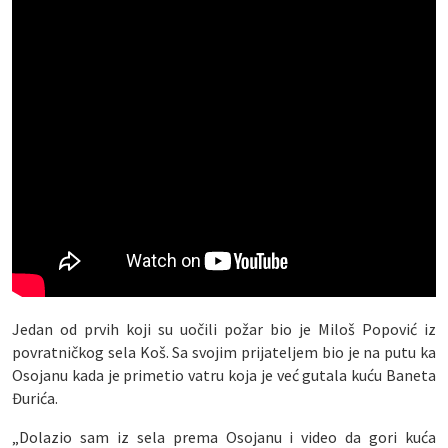
Jedan od prvih koji su uočili požar bio je Miloš Popović iz
povratničkog sela Koš. Sa svojim prijateljem bio je na putu ka
Osojanu kada je primetio vatru koja je već gutala kuću Baneta
Đurića.
„Dolazio sam iz sela prema Osojanu i video da gori kuća