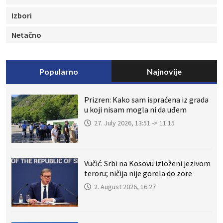
Izbori
Netačno
Popularno
Najnovije
Prizren: Kako sam ispraćena iz grada
u koji nisam mogla ni da uđem
27. July 2026, 13:51 -> 11:15
Vučić: Srbi na Kosovu izloženi jezivom
teroru; ničija nije gorela do zore
2. August 2026, 16:27