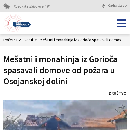
Radio Uživo
Kosovska Mitrovica,
18
°
Početna
>
Vesti
>
Mešatni i monahinja iz Gorioča spasavali domove od požara u Osojanskoj dolini
Mešatni i monahinja iz Gorioča
spasavali domove od požara u
Osojanskoj dolini
DRUŠTVO