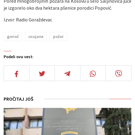
Pored mnogobrojinih požara na Kosovu u selo Šaljinovica juče
je izgorelo oko dva hektara pšenice porodici Popović.
Izvor: Radio Goraždevac
gorioč
osojane
požar
Podeli ovu vest:
PROČITAJ JOŠ