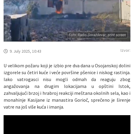
Foto: Radio Goraždevac, print screen
Izvor:
9. July 2025, 10:43
U velikom požaru koji je izbio pre dva dana u Osojanskoj dolini
izgorele su četiri kuće i veće površine pšenice i niskog rastinja.
Iako vatrogasci nisu mogli odmah da reaguju zbog
angažovanja na drugim lokacijama u opštini Istok,
zahvaljujući brzoj i hrabroj reakciji meštana okolnih sela, kao i
monahinje Kasijane iz manastira Gorioč, sprečeno je širenje
vatre na još više kuća i imanja.