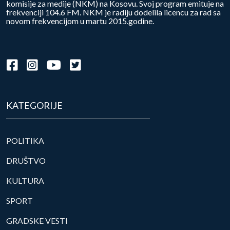
komisije za medije (NKM) na Kosovu. Svoj program emituje na
frekvenciji 104.6 FM. NKM je radiju dodelila licencu za rad sa
novom frekvencijom u martu 2015.godine.
KATEGORIJE
POLITIKA
DRUŠTVO
KULTURA
SPORT
GRADSKE VESTI