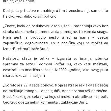
kraja“, kaže Danilo.
Dodaje da prisustvo monahinje u tim trenucima nije samo bilo
fizičko, već i duboko simbolično.
„Znate, kada vidite duhovnu osobu, ženu, monahinju kako bez
straha ulazi među plamenove da pomogne, to vam da snagu.
Njen gest je probudio nešto u svima nama – osećaj
zajedništva, odgovornosti. To je podrška koju ne možeš da
izmeriš rečima“, kaže Đurić.
Nažalost, šteta je velika – izgorela su imanja, pšenica
spremna za žetvu i domovi. Požari su, kako kažu meštani,
evocirali traumatična sećanja iz 1999. godine, iako ovog puta
nisu uzrokovani nasiljem.
„Gorelo je i ’99, a sada ponovo. Moja sestra je rekla da se osećaj
ne razlikuje mnogo – opet gubiš, opet posmatraš nemoćno.
Gledaš kako gori cela njiva koju si mukom obrađivao – to boli.
Ceo trud ode za nekoliko minuta“, zaključuje Đurić.