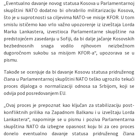
„Eventualno davanje novog statusa Kosova u Parlamentarnoj
skupštini NATO dodatno bi ohrabrilo militarizaciju Kosova,
što je u suprotnosti sa ciljevima NATO-ve misije KFOR. U tom
smislu ističemo kao vrlo važno upozorenje iz izveštaja Lorda
Marka Lankastera, izvestioca Parlamentarne skupštine na
predstojećem zasedanju u Sofiji, da bi dalje jačanje Kosovskih
bezbednosnih snaga vodilo njihovom neizbežnom
dugoročnom sukobu sa misijom KFOR-a“, upozorava se u
pismu.
Takođe se ocenjuje da bi davanje Kosovu statusa pridruženog
člana u Parlamentarnoj skupštini NATO teško ugrozilo tekući
proces dijaloga o normalizaciji odnosa sa Srbijom, koji se
odvija pod posredovanjem EU.
„Ovaj proces je prepoznat kao ključan za stabilizaciju post-
konfliktnih prilika na Zapadnom Balkanu i u izveštaju Lorda
Lankastera“, napominje se u pismu i poziva Parlamentarna
skupština NATO da izbegne opasnost koju bi za ceo proces
donelo eventualno davanje statusa pridruženog člana