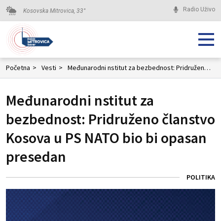
Radio Uživo
Kosovska Mitrovica,
33
°
Početna
>
Vesti
>
Međunarodni nstitut za bezbednost: Pridruženo članstvo Kosova u PS NATO bio bi opasan presedan
Međunarodni nstitut za
bezbednost: Pridruženo članstvo
Kosova u PS NATO bio bi opasan
presedan
POLITIKA