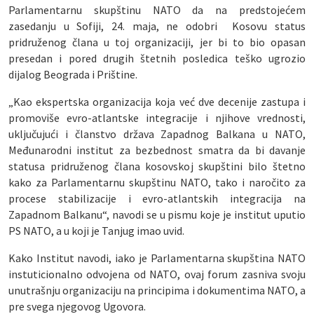
Parlamentarnu skupštinu NATO da na predstojećem
zasedanju u Sofiji, 24. maja, ne odobri Kosovu status
pridruženog člana u toj organizaciji, jer bi to bio opasan
presedan i pored drugih štetnih posledica teško ugrozio
dijalog Beograda i Prištine.
„Kao ekspertska organizacija koja već dve decenije zastupa i
promoviše evro-atlantske integracije i njihove vrednosti,
uključujući i članstvo država Zapadnog Balkana u NATO,
Međunarodni institut za bezbednost smatra da bi davanje
statusa pridruženog člana kosovskoj skupštini bilo štetno
kako za Parlamentarnu skupštinu NATO, tako i naročito za
procese stabilizacije i evro-atlantskih integracija na
Zapadnom Balkanu“, navodi se u pismu koje je institut uputio
PS NATO, a u koji je Tanjug imao uvid.
Kako Institut navodi, iako je Parlamentarna skupština NATO
instuticionalno odvojena od NATO, ovaj forum zasniva svoju
unutrašnju organizaciju na principima i dokumentima NATO, a
pre svega njegovog Ugovora.