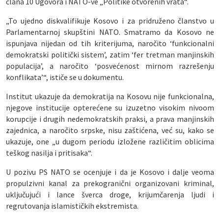
člana 10 Ugovora i NATO-ve „Politike otvorenih vrata“.
„To ujedno diskvalifikuje Kosovo i za pridruženo članstvo u
Parlamentarnoj skupštini NATO. Smatramo da Kosovo ne
ispunjava nijedan od tih kriterijuma, naročito ‘funkcionalni
demokratski politički sistem’, zatim ‘fer tretman manjinskih
populacija’, a naročito ‘posvećenost mirnom razrešenju
konflikata’“, ističe se u dokumentu.
Institut ukazuje da demokratija na Kosovu nije funkcionalna,
njegove institucije opterećene su izuzetno visokim nivoom
korupcije i drugih nedemokratskih praksi, a prava manjinskih
zajednica, a naročito srpske, nisu zaštićena, već su, kako se
ukazuje, one „u dugom periodu izložene različitim oblicima
teškog nasilja i pritisaka“.
U pozivu PS NATO se ocenjuje i da je Kosovo i dalje veoma
propulzivni kanal za prekogranični organizovani kriminal,
uključujući i lance šverca droge, krijumčarenja ljudi i
regrutovanja islamističkih ekstremista.