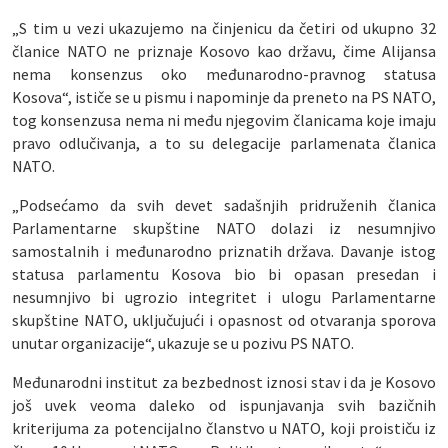
„S tim u vezi ukazujemo na činjenicu da četiri od ukupno 32
članice NATO ne priznaje Kosovo kao državu, čime Alijansa
nema konsenzus oko međunarodno-pravnog statusa
Kosova“, ističe se u pismu i napominje da preneto na PS NATO,
tog konsenzusa nema ni među njegovim članicama koje imaju
pravo odlučivanja, a to su delegacije parlamenata članica
NATO.
„Podsećamo da svih devet sadašnjih pridruženih članica
Parlamentarne skupštine NATO dolazi iz nesumnjivo
samostalnih i međunarodno priznatih država. Davanje istog
statusa parlamentu Kosova bio bi opasan presedan i
nesumnjivo bi ugrozio integritet i ulogu Parlamentarne
skupštine NATO, uključujući i opasnost od otvaranja sporova
unutar organizacije“, ukazuje se u pozivu PS NATO.
Međunarodni institut za bezbednost iznosi stav i da je Kosovo
još uvek veoma daleko od ispunjavanja svih bazičnih
kriterijuma za potencijalno članstvo u NATO, koji proističu iz