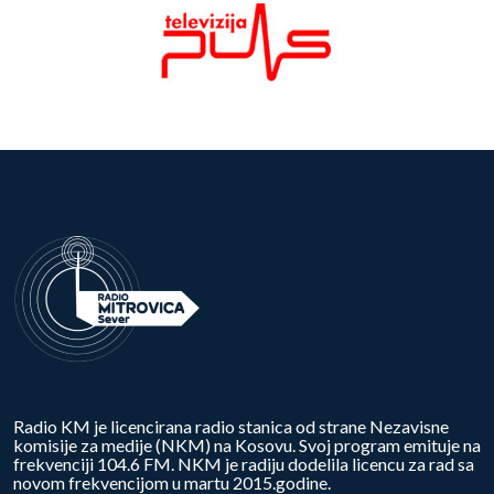
Radio KM je licencirana radio stanica od strane Nezavisne
komisije za medije (NKM) na Kosovu. Svoj program emituje na
frekvenciji 104.6 FM. NKM je radiju dodelila licencu za rad sa
novom frekvencijom u martu 2015.godine.