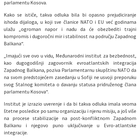
parlamentu Kosova.
Kako se ističe, takva odluka bila bi opasno prejudiciranje
ishoda dijaloga, u koji sve članice NATO i EU već godinama
ulažu „ogroman napor i nadu da će obezbediti trajni
kompromis i dugoročni mir i stabilnost na području Zapadnog
Balkana“.
„Imajući sve ovo u vidu, Međunarodni institut za bezbednost,
kao dugogodišnji zagovornik evroatlantskih integracija
Zapadnog Balkana, poziva Parlamentarnu skupštinu NATO da
na svom predstojećem zasedanju u Sofiji ne usvoji preporuku
svog Stalnog komiteta o davanju statusa pridruženog člana
parlamentu Kosova“.
Institut je izrazio uverenje i da bi takva odluka imala veoma
štetne posledice po samu organizaciju i njenu misiju, a još više
na procese stabilizacije na post-konfliktnom Zapadnom
Balkanu i njegovo puno uključivanje u Evro-atlantske
integracije.