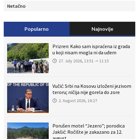
Netačno
Popularno
Najnovije
Prizren: Kako sam ispraćena iz grada
u koji nisam mogla ni da uđem
27. July 2026, 13:51 -> 11:15
Vučić: Srbi na Kosovu izloženi jezivom
teroru; ničija nije gorela do zore
2. August 2026, 16:27
Porušen motel “Jezero”; porodica
Jakšić: Ročište je zakazano za 12.
avgust